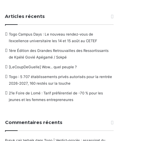
Articles récents
Togo Campus Days : Le nouveau rendez-vous de
l’excellence universitaire les 14 et 15 août au CETEF
1ère Édition des Grandes Retrouvailles des Ressortissants
de Kpélé Govié Apégamé / Sokpé
[LeCoupDeGuelle] Wow… quel peuple ?
Togo : 5 707 établissements privés autorisés pour la rentrée
2026-2027, 160 restés sur la touche
21e Foire de Lomé : Tarif préférentiel de -70 % pour les
jeunes et les femmes entrepreneures
Commentaires récents
Pupuk cair terbaik
dans
Togo | Verdict-procès : assassinat du