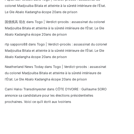
colonel Madjoulba Bitala et atteinte à la sûreté intérieure de l’État.
Le Gle Abalo Kadangha écope 20ans de prison
国債残高 現在
dans
Togo | Verdict-procès : assassinat du colonel
Madjoulba Bitala et atteinte à la sûreté intérieure de l’État. Le Gle
Abalo Kadangha écope 20ans de prison
rtp sapporo88
dans
Togo | Verdict-procès : assassinat du colonel
Madjoulba Bitala et atteinte à la sûreté intérieure de l’État. Le Gle
Abalo Kadangha écope 20ans de prison
Neatherland News Today
dans
Togo | Verdict-procès : assassinat
du colonel Madjoulba Bitala et atteinte à la sûreté intérieure de
l’État. Le Gle Abalo Kadangha écope 20ans de prison
Cami Halısı Transdinyester
dans
CÔTE D’IVOIRE : Guillaume SORO
annonce sa candidature pour les élections présidentielles
prochaines. Voici ce qu’il écrit aux Ivoiriens