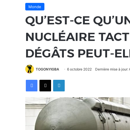
Monde
QU’EST-CE QU’U
NUCLÉAIRE TACT
DÉGÂTS PEUT-E
TOGONYIGBA
6 octobre 2022
Dernière mise à jour:
Facebook
X
Linkedin