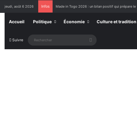
Infos
jeudi, août 6 2026
Made in Togo 2026 : un bilan positif qui prépare le 
Accueil
Politique
Économie
Culture et tradition
Rechercher
Suivre