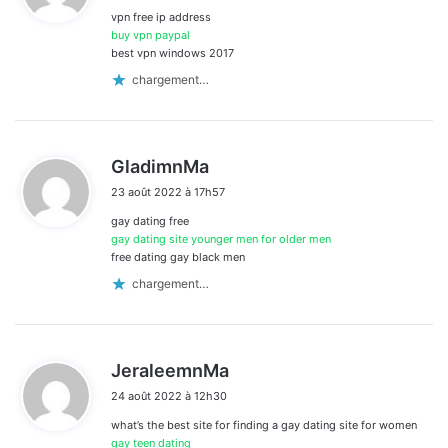
vpn free ip address
:
buy vpn paypal
best vpn windows 2017
chargement…
d
GladimnMa
i
23 août 2022 à 17h57
t
gay dating free
:
gay dating site younger men for older men
free dating gay black men
chargement…
d
JeraleemnMa
i
24 août 2022 à 12h30
t
what’s the best site for finding a gay dating site for women
:
gay teen dating