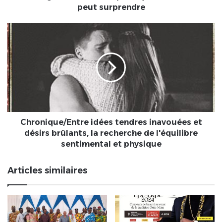
peut surprendre
Chronique/Entre
idées
tendres
inavouées
et
désirs
brûlants,
la
recherche
de
Chronique/Entre idées tendres inavouées et
l'équilibre
désirs brûlants, la recherche de l'équilibre
sentimental
sentimental et physique
et
physique
Articles similaires