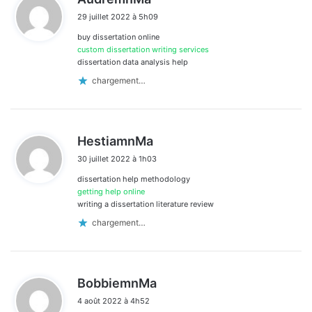
i
29 juillet 2022 à 5h09
t
buy dissertation online
:
custom dissertation writing services
dissertation data analysis help
chargement…
d
HestiamnMa
i
30 juillet 2022 à 1h03
t
dissertation help methodology
:
getting help online
writing a dissertation literature review
chargement…
d
BobbiemnMa
i
4 août 2022 à 4h52
t