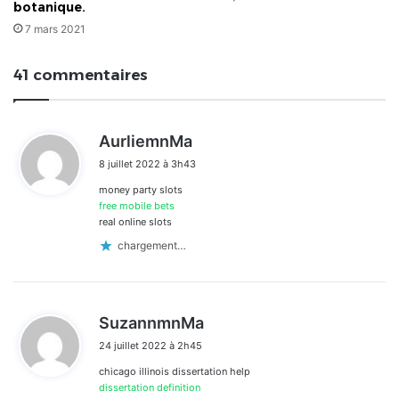
botanique.
7 mars 2021
41 commentaires
d
AurliemnMa
i
8 juillet 2022 à 3h43
t
money party slots
:
free mobile bets
real online slots
chargement…
d
SuzannmnMa
i
24 juillet 2022 à 2h45
t
chicago illinois dissertation help
:
dissertation definition