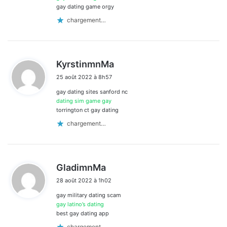
gay dating game orgy
chargement…
d
KyrstinmnMa
i
25 août 2022 à 8h57
t
gay dating sites sanford nc
:
dating sim game gay
torrington ct gay dating
chargement…
d
GladimnMa
i
28 août 2022 à 1h02
t
gay military dating scam
:
gay latino’s dating
best gay dating app
chargement…