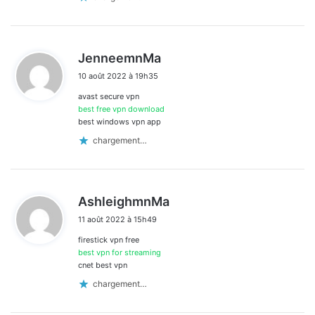
d
JenneemnMa
i
10 août 2022 à 19h35
t
avast secure vpn
:
best free vpn download
best windows vpn app
chargement…
d
AshleighmnMa
i
11 août 2022 à 15h49
t
firestick vpn free
:
best vpn for streaming
cnet best vpn
chargement…