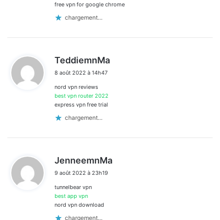
free vpn for google chrome
chargement…
d
TeddiemnMa
i
8 août 2022 à 14h47
t
nord vpn reviews
:
best vpn router 2022
express vpn free trial
chargement…
d
JenneemnMa
i
9 août 2022 à 23h19
t
tunnelbear vpn
:
best app vpn
nord vpn download
chargement…