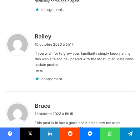
definitely come again again.
chargement…
d
Bailey
i
10 octobre 2023 à 5h17
t
If you wish for to grow your familiarity simply keep visiting
:
this web site and be updated with the most up-to-date news
update posted
here.
chargement…
d
Bruce
i
11 octobre 2023 à 5h15
t
This post is in fact a good one it helps new net users,
:
who are wishing in favor of blogging.
chargement…
Facebook
X
Linkedin
Reddit
Messenger
WhatsApp
Telegram