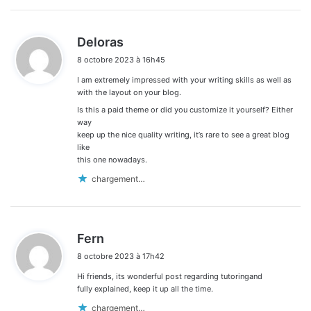
d
Deloras
i
8 octobre 2023 à 16h45
t
I am extremely impressed with your writing skills as well as
:
with the layout on your blog.
Is this a paid theme or did you customize it yourself? Either
way
keep up the nice quality writing, it’s rare to see a great blog
like
this one nowadays.
chargement…
d
Fern
i
8 octobre 2023 à 17h42
t
Hi friends, its wonderful post regarding tutoringand
:
fully explained, keep it up all the time.
chargement…