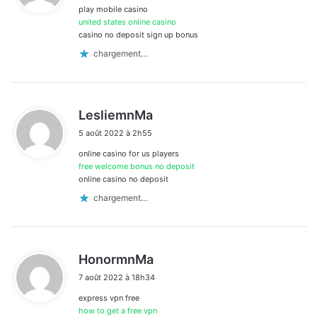
play mobile casino
:
united states online casino
casino no deposit sign up bonus
chargement…
d
LesliemnMa
i
5 août 2022 à 2h55
t
online casino for us players
:
free welcome bonus no deposit
online casino no deposit
chargement…
d
HonormnMa
i
7 août 2022 à 18h34
t
express vpn free
:
how to get a free vpn