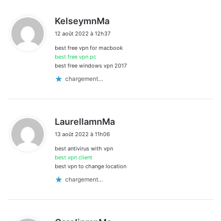
d
KelseymnMa
i
12 août 2022 à 12h37
t
best free vpn for macbook
:
best free vpn pc
best free windows vpn 2017
chargement…
d
LaurellamnMa
i
13 août 2022 à 11h06
t
best antivirus with vpn
:
best vpn client
best vpn to change location
chargement…
d