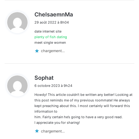
d
ChelsaemnMa
i
29 août 2022 à 8h04
t
date internet site
:
plenty of fish dating
meet single women
chargement…
d
Sophat
i
6 octobre 2023 à 9h24
t
Howdy! This article couldn’t be written any better! Looking at
:
this post reminds me of my previous roommate! He always
kept preaching about this. I most certainly will forward this
information to
him. Fairly certain he’s going to have a very good read.
I appreciate you for sharing!
chargement…