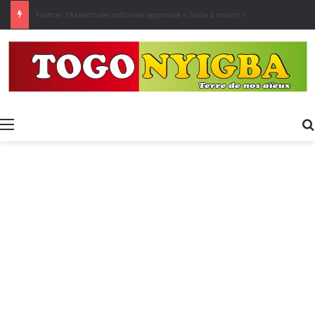
[LeCoupD’œil] Le chassé-croisé entre vacanciers de juillet et d’août a commencé.
Menu