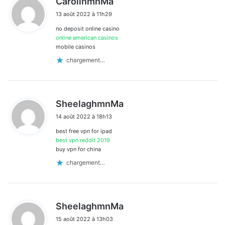
CarolinmnMa
i
13 août 2022 à 11h29
t
no deposit online casino
:
online american casinos
mobile casinos
chargement…
d
SheelaghmnMa
i
14 août 2022 à 18h13
t
best free vpn for ipad
:
best vpn reddit 2019
buy vpn for china
chargement…
d
SheelaghmnMa
i
15 août 2022 à 13h03
t