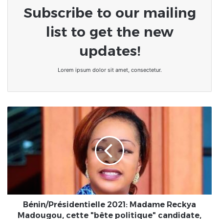
Subscribe to our mailing
list to get the new
updates!
Lorem ipsum dolor sit amet, consectetur.
Bénin/Présidentielle
2021:
Madame
Reckya
Madougou,
cette
"bête
politique"
candidate,
peut
Bénin/Présidentielle 2021: Madame Reckya
surprendre
Madougou, cette "bête politique" candidate,