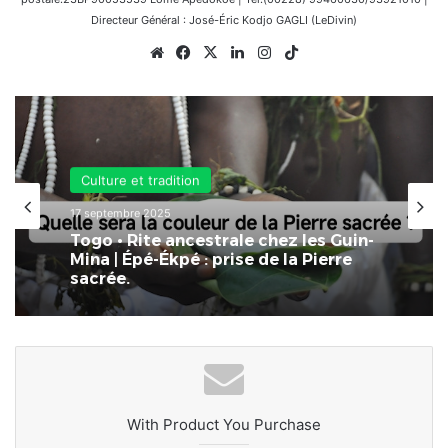
Directeur Général : José-Éric Kodjo GAGLI (LeDivin)
Website
Facebook
X
Linkedin
Instagram
TikTok
Culture et tradition
17 septembre 2025
Togo • Rite ancestrale chez les Guin-
Mina | Épé-Ékpé : prise de la Pierre
sacrée.
With Product You Purchase