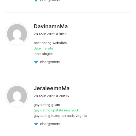
d
DavinamnMa
i
28 août 2022 à 9h59
t
best dating websites
:
date me site
local singles
chargement…
d
JeraleemnMa
i
28 août 2022 à 20h15
t
gay dating guam
:
gay dating upstate new youk
gay dating hamptonroads virginia
chargement…