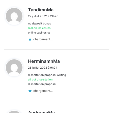
d
TandimnMa
i
27 juillet 2022 à 13h26
t
no deposit bonus
:
real online casino
online casinos us
chargement…
d
HerminamnMa
i
28 juillet 2022 à 9h24
t
dissertation proposal writing
:
all but dissertation
dissertation proposal
chargement…
d
AudremnMa