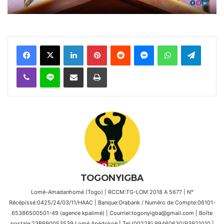
Facebook
X
Linkedin
Pinterest
Reddit
Messenger
WhatsApp
Telegra
Viber
Ligne
Partager par email
Imprimer
TOGONYIGBA
Lomé-Amadanhomé (Togo) | RCCM:TG-LOM 2018 A 5677 | N°
Récépissé:0425/24/03/11/HAAC | Banque:Orabank / Numéro de Compte:06101-
65386500501-49 (agence kpalimé) | Courriel:togonyigba@gmail.com | Boîte
postale:23BP90053539 Lomé Apédokoè | Tel:(00228) 99460630/93921010 |