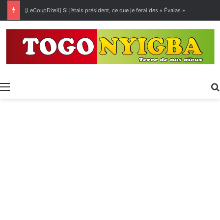
Exposition spécialisée • Expo 2027 : Sélection des entreprises togolaises pour la « Journée économique »
Menu