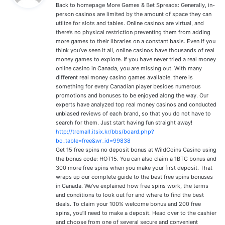
Back to homepage More Games & Bet Spreads: Generally, in-
:
person casinos are limited by the amount of space they can
utilize for slots and tables. Online casinos are virtual, and
there’s no physical restriction preventing them from adding
more games to their libraries on a constant basis. Even if you
think you’ve seen it all, online casinos have thousands of real
money games to explore. If you have never tried a real money
online casino in Canada, you are missing out. With many
different real money casino games available, there is
something for every Canadian player besides numerous
promotions and bonuses to be enjoyed along the way. Our
experts have analyzed top real money casinos and conducted
unbiased reviews of each brand, so that you do not have to
search for them. Just start having fun straight away!
http://trcmall.itsix.kr/bbs/board.php?
bo_table=free&wr_id=99838
Get 15 free spins no deposit bonus at WildCoins Casino using
the bonus code: HOT15. You can also claim a 1BTC bonus and
300 more free spins when you make your first deposit. That
wraps up our complete guide to the best free spins bonuses
in Canada. We’ve explained how free spins work, the terms
and conditions to look out for and where to find the best
deals. To claim your 100% welcome bonus and 200 free
spins, you’ll need to make a deposit. Head over to the cashier
and choose from one of several secure and convenient