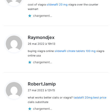
cost of viagra
sildenafil 20 mg
viagra over the counter
:
walmart
chargement…
d
Raymondjex
i
26 mai 2022 à 19h13
t
buying viagra online
sildenafil citrate tablets 100 mg
viagra
:
online usa
chargement…
d
RobertJamip
i
27 mai 2022 à 12h15
t
what works better cialis or viagra?
tadalafil 20mg best price
:
cialis substitute
chargement…