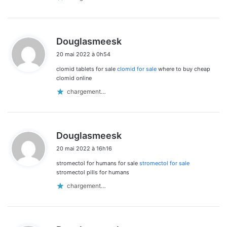
d
Douglasmeesk
i
20 mai 2022 à 0h54
t
clomid tablets for sale
clomid for sale
where to buy cheap
:
clomid online
chargement…
d
Douglasmeesk
i
20 mai 2022 à 16h16
t
stromectol for humans for sale
stromectol for sale
:
stromectol pills for humans
chargement…
d