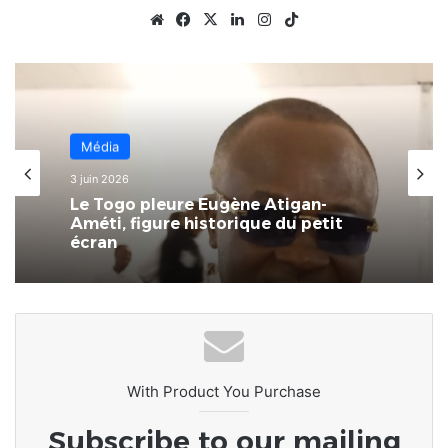
Website
Facebook
X
Linkedin
Instagram
TikTok
Média
Média
3 juin 2026
30 mai 2026
Le Togo pleure Eugène Atigan-
Améti, figure historique du petit
écran
TRIBUNE DU COMMISSAIRE GENERAL
DU FESTIVAL TOGO MEDIA FOOT
With Product You Purchase
Subscribe to our mailing