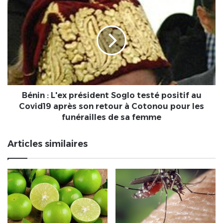
Bénin
:
L'ex
président
Soglo
testé
positif
au
Covid19
après
Bénin : L'ex président Soglo testé positif au
son
Covid19 après son retour à Cotonou pour les
retour
funérailles de sa femme
à
Cotonou
Articles similaires
pour
les
funérailles
de
sa
femme