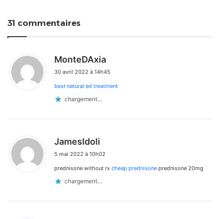
31 commentaires
d
MonteDAxia
i
30 avril 2022 à 14h45
t
best natural ed treatment
:
chargement…
d
JamesIdoli
i
5 mai 2022 à 10h02
t
prednisone without rx
cheap prednisone
prednisone 20mg
:
chargement…