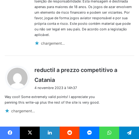
Isenção de responsabilidade: Esta mensagem é destinada
apenas para maiores de 18 anos. Os jogos de azar envolvem
um elemento de risco financeiro e podem ser viciantes. Por
favor, jogue de forma jogos aviator responsável e por sua
própria conta e risco. Este posto contém material que pode
ou não ser legal em seu país. De acordo com a legislação
aplicável.
chargement…
reductil a prezzo competitivo a
d
Catania
i
4 novembre 2023 à 14h37
t
Way cool! Some extremely valid points! I appreciate you
:
penning this write-up plus the rest of the site is very good.
chargement…
Facebook
X
Linkedin
Reddit
Messenger
WhatsApp
Telegram