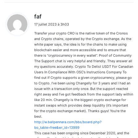
d
faf
i
17 juillet 2023 à 3h03
t
Transfer your crypto CRO is the native token of the Cronos
:
and Crypto chains, operated by the Crypto exchange. As the
white paper says, the idea is for the chains to make using
blockchain easier and more accessible and to ensure that
there is “cryptocurrency in every wallet”. Proof of Community
The Support chat is very helpful and friendly. They answer all
my questions accurately. Crypto To Delist USDT For Canadian
Users In Compliance With OSC’s Instructions Company To
find out if Crypto supports a given cryptocurrency, please go
to Crypto. I’ve been using Changelly for 3 years and I had an
issue with a transaction only once. But the support reacted
right away and I’ve got feedback from the support lady within
like 20 min. Changelly is the biggest crypto exchange for
instant swaps which provides deep liquidity (it’s important
for the crypto exchange market). Thanks guys! You’re the
best.
http://w.ballpennara.com/bbs/board.php?
bo_table=free&wr_id=13999
This case has been ongoing since December 2020, and the