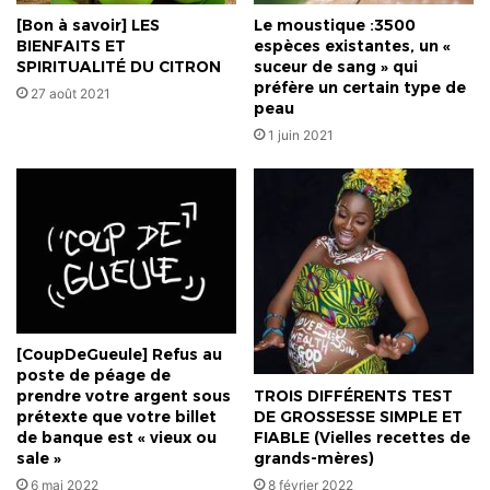
[Bon à savoir] LES
Le moustique :3500
BIENFAITS ET
espèces existantes, un «
SPIRITUALITÉ DU CITRON
suceur de sang » qui
préfère un certain type de
27 août 2021
peau
1 juin 2021
[CoupDeGueule] Refus au
poste de péage de
TROIS DIFFÉRENTS TEST
prendre votre argent sous
DE GROSSESSE SIMPLE ET
prétexte que votre billet
FIABLE (Vielles recettes de
de banque est « vieux ou
grands-mères)
sale »
8 février 2022
6 mai 2022