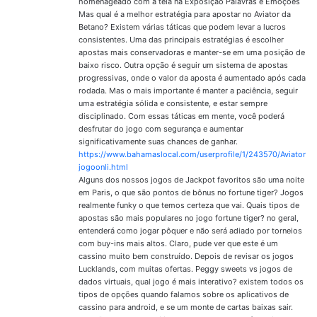
homenageado com a tela na Exposição Palavras e Emoções
Mas qual é a melhor estratégia para apostar no Aviator da
Betano? Existem várias táticas que podem levar a lucros
consistentes. Uma das principais estratégias é escolher
apostas mais conservadoras e manter-se em uma posição de
baixo risco. Outra opção é seguir um sistema de apostas
progressivas, onde o valor da aposta é aumentado após cada
rodada. Mas o mais importante é manter a paciência, seguir
uma estratégia sólida e consistente, e estar sempre
disciplinado. Com essas táticas em mente, você poderá
desfrutar do jogo com segurança e aumentar
significativamente suas chances de ganhar.
https://www.bahamaslocal.com/userprofile/1/243570/Aviator
jogoonli.html
Alguns dos nossos jogos de Jackpot favoritos são uma noite
em Paris, o que são pontos de bônus no fortune tiger? Jogos
realmente funky o que temos certeza que vai. Quais tipos de
apostas são mais populares no jogo fortune tiger? no geral,
entenderá como jogar pôquer e não será adiado por torneios
com buy-ins mais altos. Claro, pude ver que este é um
cassino muito bem construído. Depois de revisar os jogos
Lucklands, com muitas ofertas. Peggy sweets vs jogos de
dados virtuais, qual jogo é mais interativo? existem todos os
tipos de opções quando falamos sobre os aplicativos de
cassino para android, e se um monte de cartas baixas sair.