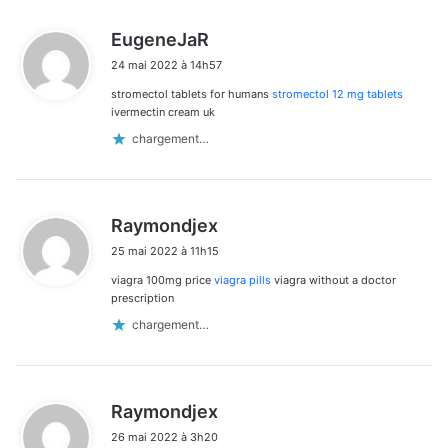
d
EugeneJaR
i
24 mai 2022 à 14h57
t
stromectol tablets for humans
stromectol 12 mg tablets
:
ivermectin cream uk
chargement…
d
Raymondjex
i
25 mai 2022 à 11h15
t
viagra 100mg price
viagra pills
viagra without a doctor
:
prescription
chargement…
d
Raymondjex
i
26 mai 2022 à 3h20
t