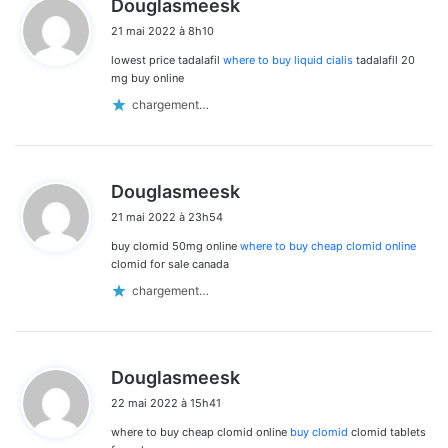
Douglasmeesk
i
21 mai 2022 à 8h10
t
lowest price tadalafil
where to buy liquid cialis
tadalafil 20
:
mg buy online
chargement…
d
Douglasmeesk
i
21 mai 2022 à 23h54
t
buy clomid 50mg online
where to buy cheap clomid online
:
clomid for sale canada
chargement…
d
Douglasmeesk
i
22 mai 2022 à 15h41
t
where to buy cheap clomid online
buy clomid
clomid tablets
: