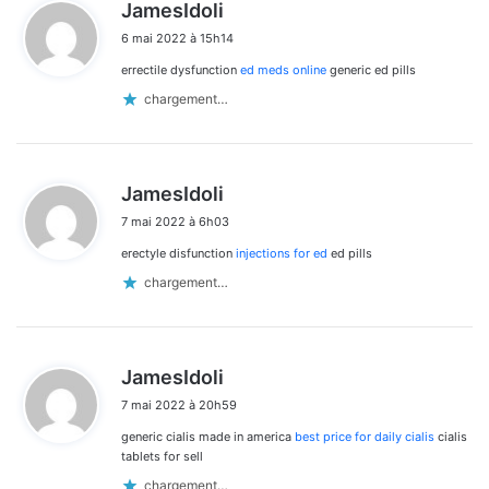
d
JamesIdoli
i
6 mai 2022 à 15h14
t
errectile dysfunction
ed meds online
generic ed pills
:
chargement…
d
JamesIdoli
i
7 mai 2022 à 6h03
t
erectyle disfunction
injections for ed
ed pills
:
chargement…
d
JamesIdoli
i
7 mai 2022 à 20h59
t
generic cialis made in america
best price for daily cialis
cialis
:
tablets for sell
chargement…