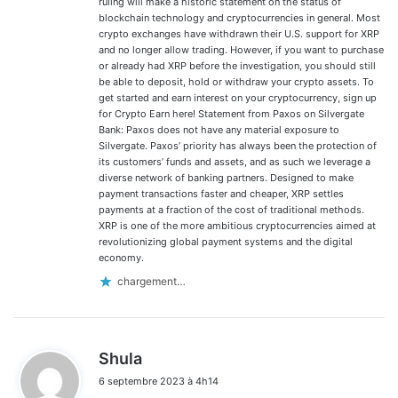
ruling will make a historic statement on the status of
blockchain technology and cryptocurrencies in general. Most
crypto exchanges have withdrawn their U.S. support for XRP
and no longer allow trading. However, if you want to purchase
or already had XRP before the investigation, you should still
be able to deposit, hold or withdraw your crypto assets. To
get started and earn interest on your cryptocurrency, sign up
for Crypto Earn here! Statement from Paxos on Silvergate
Bank: Paxos does not have any material exposure to
Silvergate. Paxos’ priority has always been the protection of
its customers’ funds and assets, and as such we leverage a
diverse network of banking partners. Designed to make
payment transactions faster and cheaper, XRP settles
payments at a fraction of the cost of traditional methods.
XRP is one of the more ambitious cryptocurrencies aimed at
revolutionizing global payment systems and the digital
economy.
chargement…
d
Shula
i
6 septembre 2023 à 4h14
t