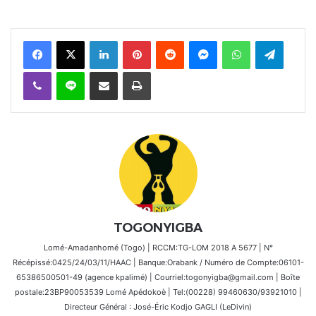
Facebook
X
Linkedin
Pinterest
Reddit
Messenger
WhatsApp
Telegra
Viber
Ligne
Partager par email
Imprimer
TOGONYIGBA
Lomé-Amadanhomé (Togo) | RCCM:TG-LOM 2018 A 5677 | N°
Récépissé:0425/24/03/11/HAAC | Banque:Orabank / Numéro de Compte:06101-
65386500501-49 (agence kpalimé) | Courriel:togonyigba@gmail.com | Boîte
postale:23BP90053539 Lomé Apédokoè | Tel:(00228) 99460630/93921010 |
Directeur Général : José-Éric Kodjo GAGLI (LeDivin)