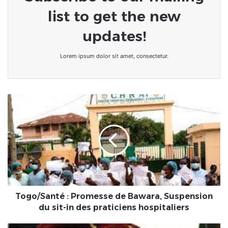
list to get the new
updates!
Lorem ipsum dolor sit amet, consectetur.
Togo/Santé
:
Promesse
de
Bawara,
Suspension
du
sit-
in
des
Togo/Santé : Promesse de Bawara, Suspension
praticiens
du sit-in des praticiens hospitaliers
hospitaliers