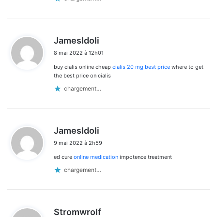
d
JamesIdoli
i
8 mai 2022 à 12h01
t
buy cialis online cheap
cialis 20 mg best price
where to get
:
the best price on cialis
chargement…
d
JamesIdoli
i
9 mai 2022 à 2h59
t
ed cure
online medication
impotence treatment
:
chargement…
d
Stromwrolf