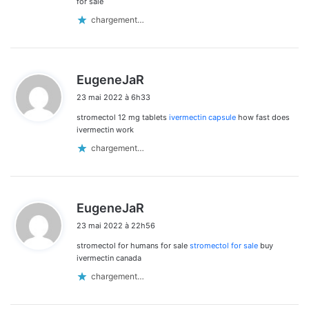
for sale
chargement…
d
EugeneJaR
i
23 mai 2022 à 6h33
t
stromectol 12 mg tablets
ivermectin capsule
how fast does
:
ivermectin work
chargement…
d
EugeneJaR
i
23 mai 2022 à 22h56
t
stromectol for humans for sale
stromectol for sale
buy
:
ivermectin canada
chargement…