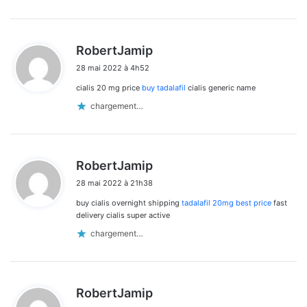
d
RobertJamip
i
28 mai 2022 à 4h52
t
cialis 20 mg price
buy tadalafil
cialis generic name
:
chargement…
d
RobertJamip
i
28 mai 2022 à 21h38
t
buy cialis overnight shipping
tadalafil 20mg best price
fast
:
delivery cialis super active
chargement…
d
RobertJamip
i