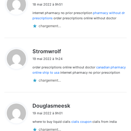
i
18 mai 2022 à 9h51
t
internet pharmacy no prior prescription
pharmacy without dr
:
prescriptions
order prescriptions online without doctor
chargement…
d
Stromwrolf
i
19 mai 2022 à 1h24
t
order prescriptions online without doctor
canadian pharmacy
:
online ship to usa
internet pharmacy no prior prescription
chargement…
d
Douglasmeesk
i
19 mai 2022 à 9h01
t
where to buy liquid cialis
cialis coupon
cialis from india
:
chargement…