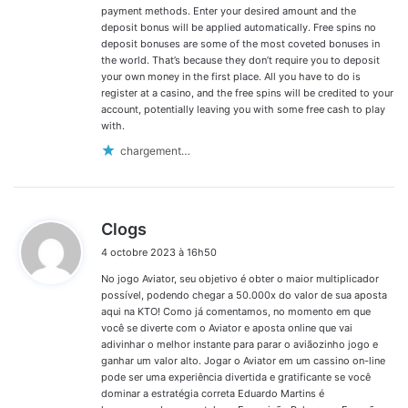
payment methods. Enter your desired amount and the
deposit bonus will be applied automatically. Free spins no
deposit bonuses are some of the most coveted bonuses in
the world. That’s because they don’t require you to deposit
your own money in the first place. All you have to do is
register at a casino, and the free spins will be credited to your
account, potentially leaving you with some free cash to play
with.
chargement…
d
Clogs
i
4 octobre 2023 à 16h50
t
No jogo Aviator, seu objetivo é obter o maior multiplicador
:
possível, podendo chegar a 50.000x do valor de sua aposta
aqui na KTO! Como já comentamos, no momento em que
você se diverte com o Aviator e aposta online que vai
adivinhar o melhor instante para parar o aviãozinho jogo e
ganhar um valor alto. Jogar o Aviator em um cassino on-line
pode ser uma experiência divertida e gratificante se você
dominar a estratégia correta Eduardo Martins é