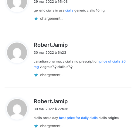
29 mai 2022 à 14h08
t
generic cialis in usa
cialis
generic cialis 10mg
:
chargement…
d
RobertJamip
i
30 mai 2022 à 6h23
t
canadian pharmacy cialis no prescription
price of cialis 20
:
mg
viagra вЂў cialis вЂў
chargement…
d
RobertJamip
i
30 mai 2022 à 22h38
t
cialis one a day
best price for daily cialis
cialis original
:
chargement…