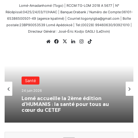
Lomé-Amadanhomé (Togo) | RCCM:TG-LOM 2018 A 5677 | N°
Récépissé:0425/24/03/11/HAAC | Banque:Orabank / Numéro de Compte:06101-
65386500501-49 (agence kpalimé) | Courriel:togonyigba@gmail.com | Boîte
postale:23BP90053539 Lomé Apédokoè | Tel:(00228) 99460630/93921010 |
Directeur Général : José-Éric Kodjo GAGLI (LeDivin)
Website
Facebook
X
Linkedin
Instagram
TikTok
Santé
Nationale
24 juin 2026
31 mai 2026
Lomé accueille la 2ème édition
d’HUMANIS : la santé pour tous au
cœur du CETEF
CETEF Togo 2000 –
(FEST’IMMO/SOLARDAYZ : un franc
succès pour l’édition 2026 du Salon