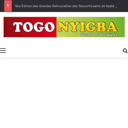
1ère Édition des Grandes Retrouvailles des Ressortissants de Kpélé Govié Apégamé / Sokpé
Menu