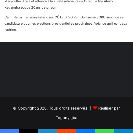
Madjoulba Bitala et atteinte à la sûreté intérieure de l’État. Le Gle Abalo
Kadangha écope 20ans de prison
Cami Halısı Transdinyester
dans
CÔTE D’IVOIRE : Guillaume SORO annonce sa
candidature pour les élections présidentielles prochaines. Voici ce qu’il écrit aux
Ivoiriens
© Copyright 2026, Tous droits réservés |
Réaliser par
Togonyigba
Facebook
TikTok
WhatsApp