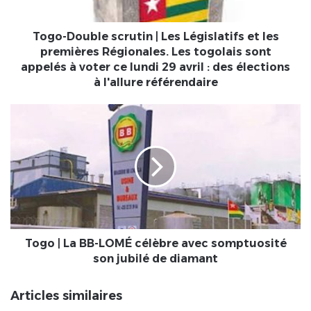
les
premières
Régionales.
Togo-Double scrutin | Les Législatifs et les
Les
premières Régionales. Les togolais sont
togolais
appelés à voter ce lundi 29 avril : des élections
sont
à l'allure référendaire
appelés
à
Togo
voter
|
ce
La
lundi
BB-
29
LOMÉ
avril
célèbre
:
avec
des
somptuosité
élections
son
à
jubilé
Togo | La BB-LOMÉ célèbre avec somptuosité
l'allure
de
son jubilé de diamant
référendaire
diamant
Articles similaires