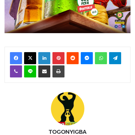
Facebook
X
Linkedin
Pinterest
Reddit
Messenger
WhatsApp
Telegra
Viber
Ligne
Partager par email
Imprimer
TOGONYIGBA