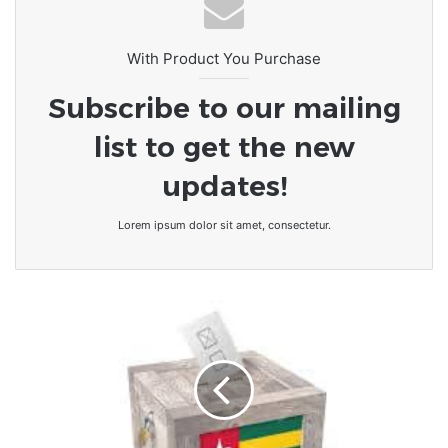
de l’immobilier et de l’habitat
With Product You Purchase
Subscribe to our mailing
list to get the new
updates!
Lorem ipsum dolor sit amet, consectetur.
Togo-
Double
scrutin
|
Les
Législatifs
et