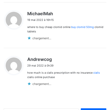
d
MichaelMah
i
19 mai 2022 à 16h15
t
where to buy cheap clomid online
buy clomid 50mg
clomid
:
tablets
chargement…
d
Andrewcog
i
29 mai 2022 à 0h39
t
how much is a cialis prescription with no insurance
cialis
:
cialis online purchase
chargement…