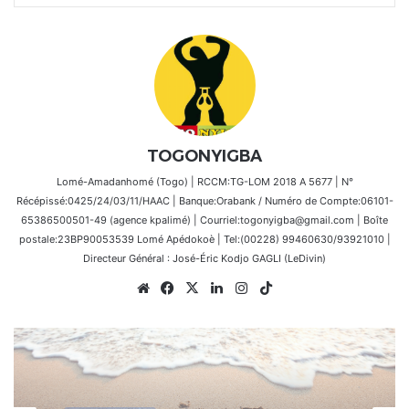
TOGONYIGBA
Lomé-Amadanhomé (Togo) | RCCM:TG-LOM 2018 A 5677 | N°
Récépissé:0425/24/03/11/HAAC | Banque:Orabank / Numéro de Compte:06101-
65386500501-49 (agence kpalimé) | Courriel:togonyigba@gmail.com | Boîte
postale:23BP90053539 Lomé Apédokoè | Tel:(00228) 99460630/93921010 |
Directeur Général : José-Éric Kodjo GAGLI (LeDivin)
Website
Facebook
X
Linkedin
Instagram
TikTok
Actualités