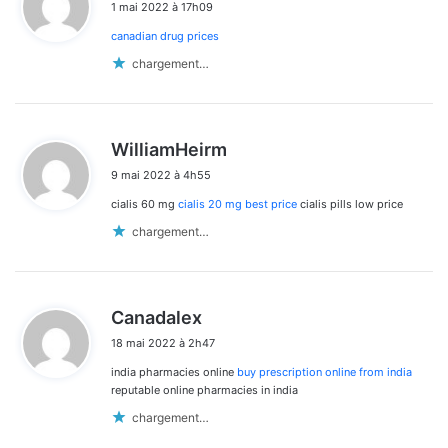
1 mai 2022 à 17h09
t
canadian drug prices
:
chargement…
d
WilliamHeirm
i
9 mai 2022 à 4h55
t
cialis 60 mg
cialis 20 mg best price
cialis pills low price
:
chargement…
d
Canadalex
i
18 mai 2022 à 2h47
t
india pharmacies online
buy prescription online from india
:
reputable online pharmacies in india
chargement…