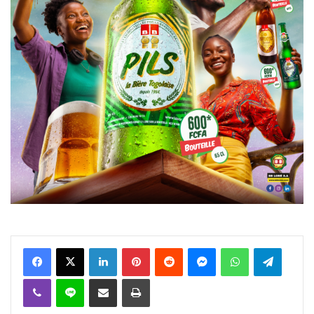
Facebook
X
Linkedin
Pinterest
Reddit
Messenger
WhatsApp
Telegra
Viber
Ligne
Partager par email
Imprimer