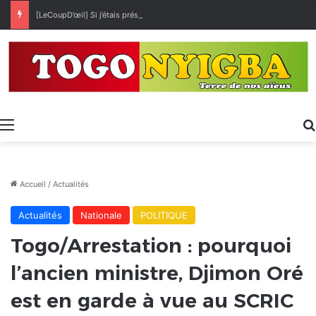
[LeCoupD’œil] Si j’étais président, ce que je ferai des « Évalas »
Menu
Accueil
/
Actualités
Actualités
Nationale
POLITIQUE
Togo/Arrestation : pourquoi
l’ancien ministre, Djimon Oré
est en garde à vue au SCRIC