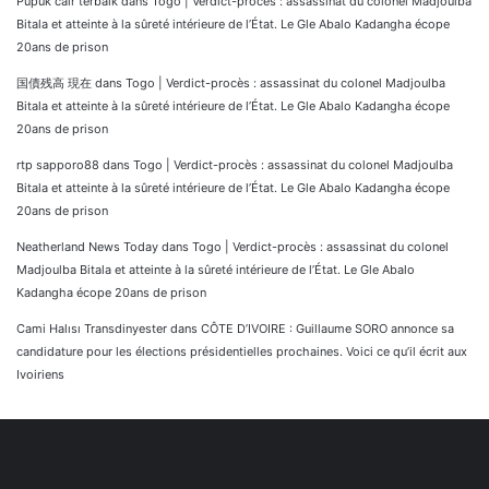
Pupuk cair terbaik
dans
Togo | Verdict-procès : assassinat du colonel Madjoulba
Bitala et atteinte à la sûreté intérieure de l’État. Le Gle Abalo Kadangha écope
20ans de prison
国債残高 現在
dans
Togo | Verdict-procès : assassinat du colonel Madjoulba
Bitala et atteinte à la sûreté intérieure de l’État. Le Gle Abalo Kadangha écope
20ans de prison
rtp sapporo88
dans
Togo | Verdict-procès : assassinat du colonel Madjoulba
Bitala et atteinte à la sûreté intérieure de l’État. Le Gle Abalo Kadangha écope
20ans de prison
Neatherland News Today
dans
Togo | Verdict-procès : assassinat du colonel
Madjoulba Bitala et atteinte à la sûreté intérieure de l’État. Le Gle Abalo
Kadangha écope 20ans de prison
Cami Halısı Transdinyester
dans
CÔTE D’IVOIRE : Guillaume SORO annonce sa
candidature pour les élections présidentielles prochaines. Voici ce qu’il écrit aux
Ivoiriens