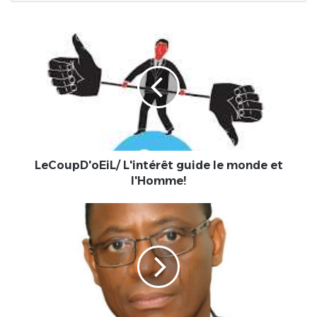
LeCoupD'oEiL/
L'intérêt
guide
le
monde
et
l'Homme!
LeCoupD'oEiL/ L'intérêt guide le monde et
l'Homme!
Le
togolais
Badanam
PATOKI,
nouveau
Président
du
CREPMEF