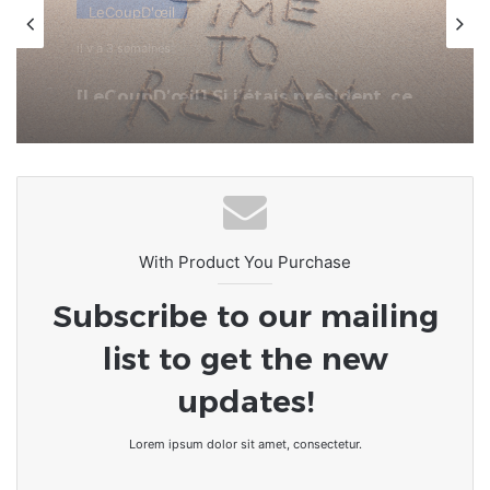
il y a 3 semaines
[LeCoupD’œil] Le chassé-croisé
entre vacanciers de juillet et d’août
a commencé.
With Product You Purchase
Subscribe to our mailing
list to get the new
updates!
Lorem ipsum dolor sit amet, consectetur.