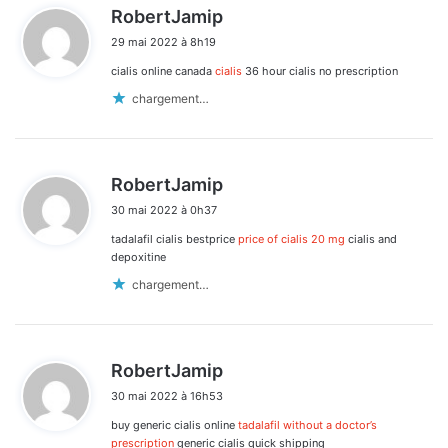
d
RobertJamip
i
29 mai 2022 à 8h19
t
cialis online canada
cialis
36 hour cialis no prescription
:
chargement…
d
RobertJamip
i
30 mai 2022 à 0h37
t
tadalafil cialis bestprice
price of cialis 20 mg
cialis and
:
depoxitine
chargement…
d
RobertJamip
i
30 mai 2022 à 16h53
t
buy generic cialis online
tadalafil without a doctor’s
:
prescription
generic cialis quick shipping