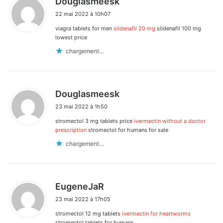
Douglasmeesk
i
22 mai 2022 à 10h07
t
viagra tablets for men
sildenafil 20 mg
sildenafil 100 mg
:
lowest price
chargement…
d
Douglasmeesk
i
23 mai 2022 à 1h50
t
stromectol 3 mg tablets price
ivermectin without a doctor
:
prescription
stromectol for humans for sale
chargement…
d
EugeneJaR
i
23 mai 2022 à 17h05
t
stromectol 12 mg tablets
ivermectin for heartworms
:
stromectol tablets for humans