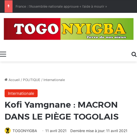
[LeCoupD’œil] Le chassé-croisé entre vacanciers de juillet et d’août a commencé.
Menu
Accueil
/
POLITIQUE
/
Internationale
Internationale
Kofi Yamgnane : MACRON
DANS LE PIÈGE TOGOLAIS
TOGONYIGBA
11 avril 2021
Dernière mise à jour: 11 avril 2021