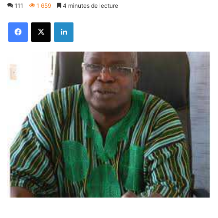
111
1 659
4 minutes de lecture
Facebook
X
Linkedin