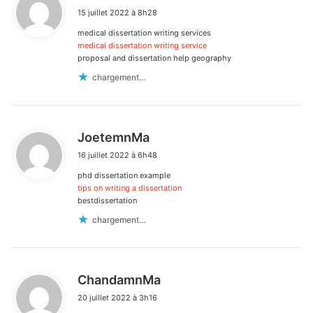
i
15 juillet 2022 à 8h28
t
medical dissertation writing services
:
medical dissertation writing service
proposal and dissertation help geography
chargement…
d
JoetemnMa
i
16 juillet 2022 à 6h48
t
phd dissertation example
:
tips on writing a dissertation
bestdissertation
chargement…
d
ChandamnMa
i
20 juillet 2022 à 3h16
t