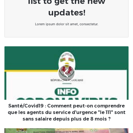
list to get the new
updates!
Lorem ipsum dolor sit amet, consectetur.
Santé/Covid19
:
Comment
peut-
on
comprendre
que
les
agents
du
Santé/Covid19 : Comment peut-on comprendre
service
que les agents du service d'urgence "le 111" sont
d'urgence
sans salaire depuis plus de 8 mois ?
"le
111"
Bénin/Observation