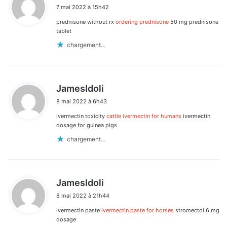
i
7 mai 2022 à 15h42
t
prednisone without rx
ordering prednisone
50 mg prednisone
:
tablet
chargement…
d
JamesIdoli
i
8 mai 2022 à 6h43
t
ivermectin toxicity
cattle ivermectin for humans
ivermectin
:
dosage for guinea pigs
chargement…
d
JamesIdoli
i
8 mai 2022 à 21h44
t
ivermectin paste
ivermectin paste for horses
stromectol 6 mg
:
dosage