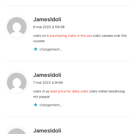
d
JamesIdoli
i
6 mai 2022 à 10h38
t
cialis on li
purchasing cialis in the usa
cialis canada over the
:
counter
chargement…
d
JamesIdoli
i
7 mai 2022 à 0h49
t
cialis in us
best price for daily cialis
cialis indien bezahlung
:
mit paypal
chargement…
d
JamesIdoli