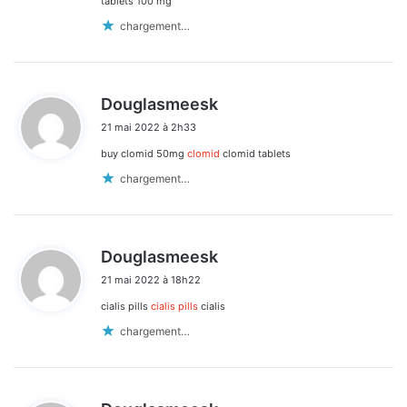
tablets 100 mg
chargement…
d
Douglasmeesk
i
21 mai 2022 à 2h33
t
buy clomid 50mg
clomid
clomid tablets
:
chargement…
d
Douglasmeesk
i
21 mai 2022 à 18h22
t
cialis pills
cialis pills
cialis
:
chargement…
d