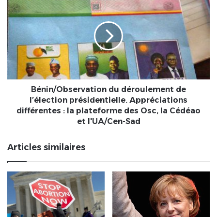
sont
du
sans
déroulement
salaire
de
depuis
l’élection
plus
présidentielle.
de
Appréciations
8
différentes
mois
:
?
la
Bénin/Observation du déroulement de
plateforme
l’élection présidentielle. Appréciations
des
différentes : la plateforme des Osc, la Cédéao
Osc,
et l'UA/Cen-Sad
la
Cédéao
Articles similaires
et
l'UA/Cen-
Sad