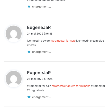
chargement…
d
EugeneJaR
i
24 mai 2022 à 9h15
t
ivermectin powder
stromectol for sale
ivermectin cream side
:
effects
chargement…
d
EugeneJaR
i
25 mai 2022 à 1h24
t
stromectol for sale
stromectol tablets for humans
stromectol
:
12 mg tablets
chargement…