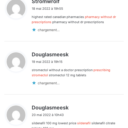
Stromwrolf
i
18 mai 2022 à 19h55
t
highest rated canadian pharmacies
pharmacy without dr
:
prescriptions
pharmacy without dr prescriptions
chargement…
d
Douglasmeesk
i
19 mai 2022 à 19h15
t
stromectol without a doctor prescription
prescribing
:
stromectol
stromectol 12 mg tablets
chargement…
d
Douglasmeesk
i
20 mai 2022 à 10h43
t
sildenafil 100 mg lowest price
sildenafil
sildenafil citrate
: