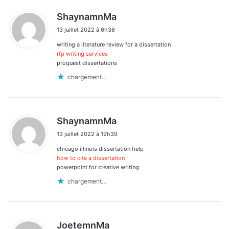
d
ShaynamnMa
i
13 juillet 2022 à 6h36
t
writing a literature review for a dissertation
:
rfp writing services
proquest dissertations
chargement…
d
ShaynamnMa
i
13 juillet 2022 à 19h39
t
chicago illinois dissertation help
:
how to cite a dissertation
powerpoint for creative writing
chargement…
d
JoetemnMa