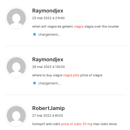
d
Raymondjex
i
25 mai 2022 à 21h40
t
when will viagra be generic
viagra
viagra over the counter
:
chargement…
d
Raymondjex
i
26 mai 2022 à 13h33
t
where to buy viagra
viagra pills
price of viagra
:
chargement…
d
RobertJamip
i
27 mai 2022 à 6h20
t
lisinopril and cialis
price of cialis 20 mg
max cialis dose
: