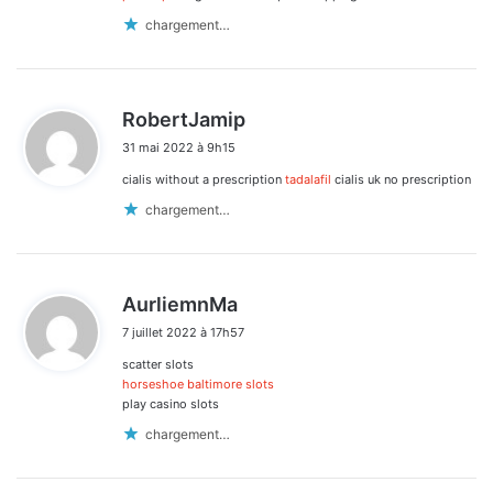
chargement…
d
RobertJamip
i
31 mai 2022 à 9h15
t
cialis without a prescription
tadalafil
cialis uk no prescription
:
chargement…
d
AurliemnMa
i
7 juillet 2022 à 17h57
t
scatter slots
:
horseshoe baltimore slots
play casino slots
chargement…