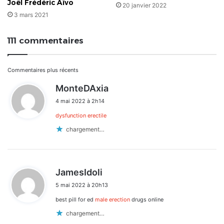
Joël Frédéric Aïvo
20 janvier 2022
3 mars 2021
111 commentaires
Navigation
Commentaires plus récents
d
MonteDAxia
dans
i
4 mai 2022 à 2h14
t
les
dysfunction erectile
:
commentaires
chargement…
d
JamesIdoli
i
5 mai 2022 à 20h13
t
best pill for ed
male erection
drugs online
:
chargement…