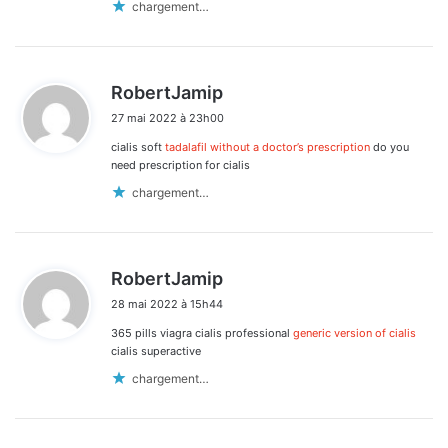
chargement…
d
RobertJamip
i
27 mai 2022 à 23h00
t
cialis soft
tadalafil without a doctor’s prescription
do you
:
need prescription for cialis
chargement…
d
RobertJamip
i
28 mai 2022 à 15h44
t
365 pills viagra cialis professional
generic version of cialis
:
cialis superactive
chargement…