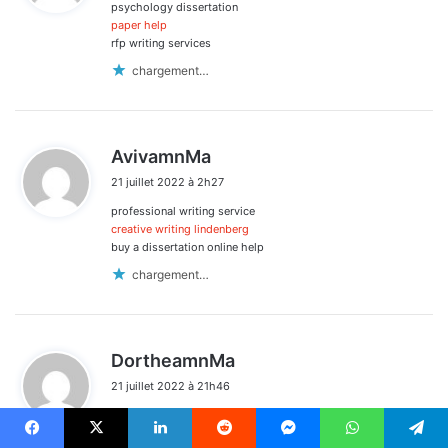
psychology dissertation
:
paper help
rfp writing services
chargement…
d
AvivamnMa
i
21 juillet 2022 à 2h27
t
professional writing service
:
creative writing lindenberg
buy a dissertation online help
chargement…
d
DortheamnMa
i
21 juillet 2022 à 21h46
t
writing dissertations
:
dissertation writing process
Facebook
X
Linkedin
Reddit
Messenger
WhatsApp
Telegram