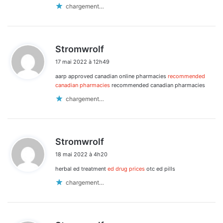
chargement…
d
Stromwrolf
i
17 mai 2022 à 12h49
t
aarp approved canadian online pharmacies
recommended
:
canadian pharmacies
recommended canadian pharmacies
chargement…
d
Stromwrolf
i
18 mai 2022 à 4h20
t
herbal ed treatment
ed drug prices
otc ed pills
:
chargement…
d