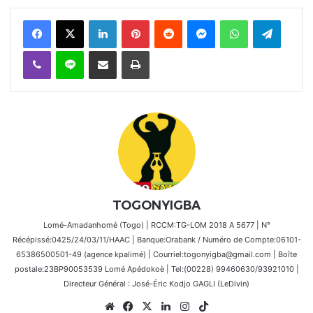
Facebook
X
Linkedin
Pinterest
Reddit
Messenger
WhatsApp
Telegra
Viber
Ligne
Partager par email
Imprimer
TOGONYIGBA
Lomé-Amadanhomé (Togo) | RCCM:TG-LOM 2018 A 5677 | N°
Récépissé:0425/24/03/11/HAAC | Banque:Orabank / Numéro de Compte:06101-
65386500501-49 (agence kpalimé) | Courriel:togonyigba@gmail.com | Boîte
postale:23BP90053539 Lomé Apédokoè | Tel:(00228) 99460630/93921010 |
Directeur Général : José-Éric Kodjo GAGLI (LeDivin)
Website
Facebook
X
Linkedin
Instagram
TikTok