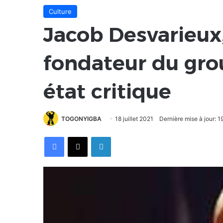
Culture
Jacob Desvarieux,
fondateur du gro
état critique
TOGONYIGBA
18 juillet 2021
Dernière mise à jour: 19
Facebook
X
Linkedin