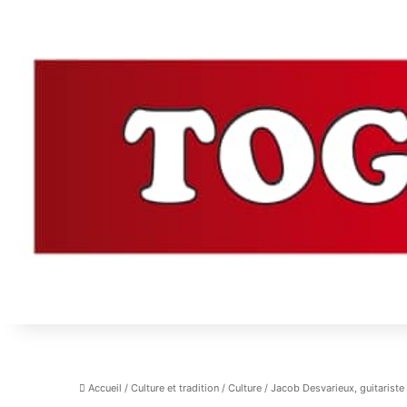
Accueil
/
Culture et tradition
/
Culture
/
Jacob Desvarieux, guitariste