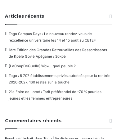
Articles récents
Togo Campus Days : Le nouveau rendez-vous de
l’excellence universitaire les 14 et 15 août au CETEF
1ère Édition des Grandes Retrouvailles des Ressortissants
de Kpélé Govié Apégamé / Sokpé
[LeCoupDeGuelle] Wow… quel peuple ?
Togo : 5 707 établissements privés autorisés pour la rentrée
2026-2027, 160 restés sur la touche
21e Foire de Lomé : Tarif préférentiel de -70 % pour les
jeunes et les femmes entrepreneures
Commentaires récents
Pupuk cair terbaik
dans
Togo | Verdict-procès : assassinat du