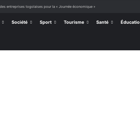
 des entreprises togolaises pour la « Journée économique »
Société
Sport
Tourisme
Santé
Éducati