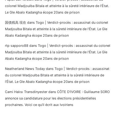
colonel Madjoulba Bitala et atteinte à la sûreté intérieure de l’État.
Le Gle Abalo Kadangha écope 20ans de prison
国債残高 現在
dans
Togo | Verdict-procès : assassinat du colonel
Madjoulba Bitala et atteinte à la sûreté intérieure de l’État. Le Gle
Abalo Kadangha écope 20ans de prison
rtp sapporo88
dans
Togo | Verdict-procès : assassinat du colonel
Madjoulba Bitala et atteinte à la sûreté intérieure de l’État. Le Gle
Abalo Kadangha écope 20ans de prison
Neatherland News Today
dans
Togo | Verdict-procès : assassinat
du colonel Madjoulba Bitala et atteinte à la sûreté intérieure de
l’État. Le Gle Abalo Kadangha écope 20ans de prison
Cami Halısı Transdinyester
dans
CÔTE D’IVOIRE : Guillaume SORO
annonce sa candidature pour les élections présidentielles
prochaines. Voici ce qu’il écrit aux Ivoiriens