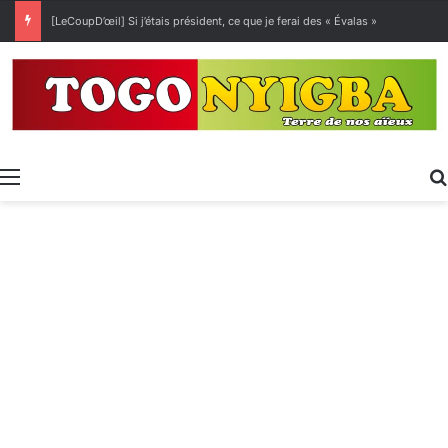
[LeCoupD’œil] Si j’étais président, ce que je ferai des « Évalas »
Menu