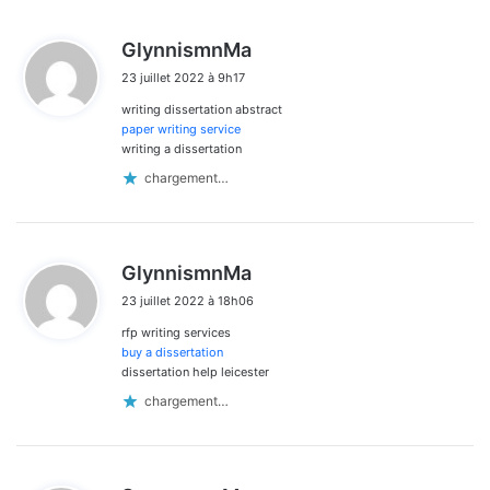
d
GlynnismnMa
i
23 juillet 2022 à 9h17
t
writing dissertation abstract
:
paper writing service
writing a dissertation
chargement…
d
GlynnismnMa
i
23 juillet 2022 à 18h06
t
rfp writing services
:
buy a dissertation
dissertation help leicester
chargement…
d