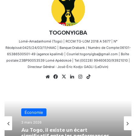
TOGONYIGBA
Lomé-Amadanhomé (Togo) | RCCM:TG-LOM 2018 A 5677 | N°
Récépissé:0425/24/03/11/HAAC | Banque:Orabank / Numéro de Compte:06101-
65386500501-49 (agence kpalimé) | Courriel:togonyigba@gmail.com | Boîte
postale:23BP90053539 Lomé Apédokoè | Tel:(00228) 99460630/93921010 |
Directeur Général : José-Éric Kodjo GAGLI (LeDivin)
Website
Facebook
X
Linkedin
Instagram
TikTok
Économie
3 mars 2026
Au Togo, il existe un écart
significatif entre les performances