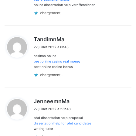
online dissertation help veroffentlichen
chargement…
d
TandimnMa
i
27 juillet 2022 à 6h43
t
casinos online
:
best online casino real money
best online casino bonus
chargement…
d
JenneemnMa
i
27 juillet 2022 à 23h48
t
phd dissertation help proposal
:
dissertation help for phd candidates
writing tutor