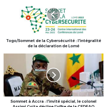
de
la
Cybersécurité
:
l'intégralité
de
la
déclaration
de
Togo/Sommet de la Cybersécurité : l'intégralité
Lomé
de la déclaration de Lomé
Sommet
à
Accra
:
l'invité
spécial,
le
colonel
Assimi
Goita
Sommet à Accra : l'invité spécial, le colonel
décline
Assimi Goita décline l'offre de la CEDEAO