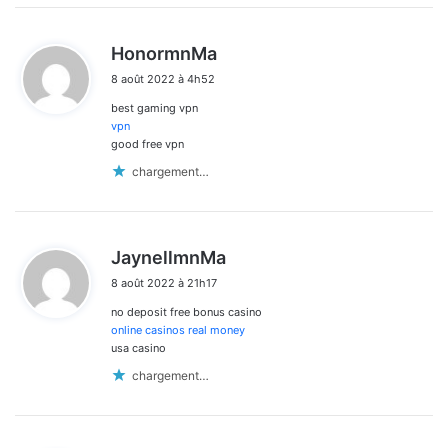
d
HonormnMa
i
8 août 2022 à 4h52
t
best gaming vpn
:
vpn
good free vpn
chargement…
d
JaynellmnMa
i
8 août 2022 à 21h17
t
no deposit free bonus casino
:
online casinos real money
usa casino
chargement…