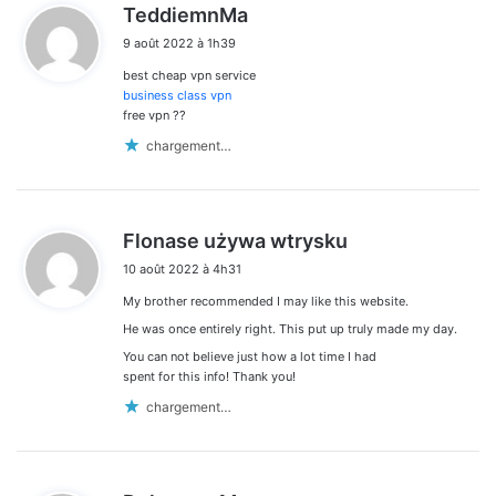
d
TeddiemnMa
i
9 août 2022 à 1h39
t
best cheap vpn service
:
business class vpn
free vpn ??
chargement…
d
Flonase używa wtrysku
i
10 août 2022 à 4h31
t
My brother recommended I may like this website.
:
He was once entirely right. This put up truly made my day.
You can not believe just how a lot time I had
spent for this info! Thank you!
chargement…
d