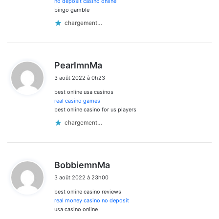
no deposit casino online
bingo gamble
chargement…
d
PearlmnMa
i
3 août 2022 à 0h23
t
best online usa casinos
:
real casino games
best online casino for us players
chargement…
d
BobbiemnMa
i
3 août 2022 à 23h00
t
best online casino reviews
:
real money casino no deposit
usa casino online