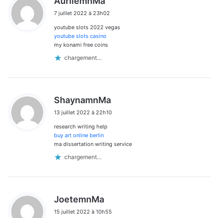
AurliemnMa
dans
i
7 juillet 2022 à 23h02
t
les
youtube slots 2022 vegas
:
commentaires
youtube slots casino
my konami free coins
chargement…
d
ShaynamnMa
i
13 juillet 2022 à 22h10
t
research writing help
:
buy art online berlin
ma dissertation writing service
chargement…
d
JoetemnMa
i
15 juillet 2022 à 10h55
t