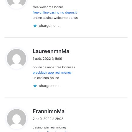
t
free welcome bonus
:
free online casino no deposit
online casino welcome bonus
chargement…
d
LaureenmnMa
i
1 août 2022 à 1h09
t
online casinos free bonuses
:
blackjack app real money
us casinos online
chargement…
d
FrannimnMa
i
2 août 2022 à 2h03
t
casino win real money
: