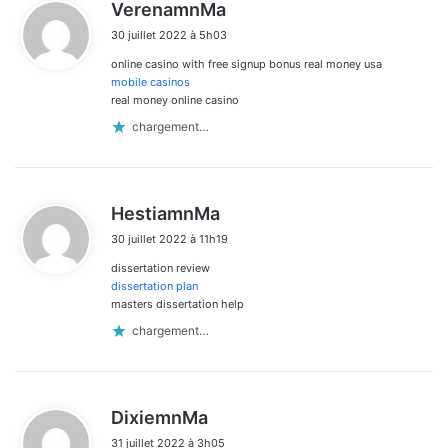
d
VerenamnMa
i
30 juillet 2022 à 5h03
t
online casino with free signup bonus real money usa
:
mobile casinos
real money online casino
chargement…
d
HestiamnMa
i
30 juillet 2022 à 11h19
t
dissertation review
:
dissertation plan
masters dissertation help
chargement…
d
DixiemnMa
i
31 juillet 2022 à 3h05