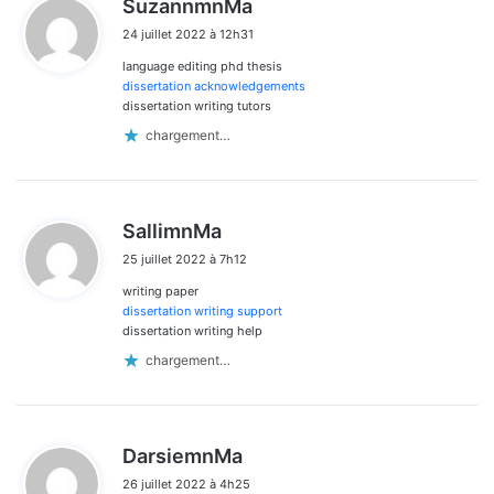
SuzannmnMa
i
24 juillet 2022 à 12h31
t
language editing phd thesis
:
dissertation acknowledgements
dissertation writing tutors
chargement…
d
SallimnMa
i
25 juillet 2022 à 7h12
t
writing paper
:
dissertation writing support
dissertation writing help
chargement…
d
DarsiemnMa
i
26 juillet 2022 à 4h25
t