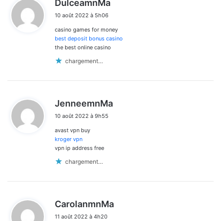
DulceamnMa
i
10 août 2022 à 5h06
t
casino games for money
:
best deposit bonus casino
the best online casino
chargement…
d
JenneemnMa
i
10 août 2022 à 9h55
t
avast vpn buy
:
kroger vpn
vpn ip address free
chargement…
d
CarolanmnMa
i
11 août 2022 à 4h20
t