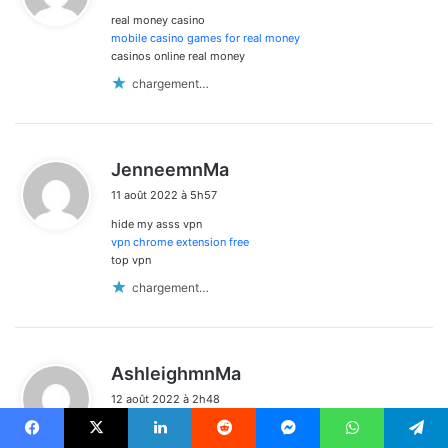
real money casino
:
mobile casino games for real money
casinos online real money
chargement…
d
JenneemnMa
i
11 août 2022 à 5h57
t
hide my asss vpn
:
vpn chrome extension free
top vpn
chargement…
d
AshleighmnMa
i
12 août 2022 à 2h48
t
avast secure line vpn reviews
:
best vpn for mac free
Facebook
X
Linkedin
Reddit
Messenger
WhatsApp
Telegram