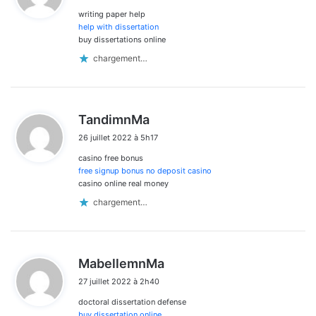
writing paper help
:
help with dissertation
buy dissertations online
chargement…
d
TandimnMa
i
26 juillet 2022 à 5h17
t
casino free bonus
:
free signup bonus no deposit casino
casino online real money
chargement…
d
MabellemnMa
i
27 juillet 2022 à 2h40
t
doctoral dissertation defense
:
buy dissertation online