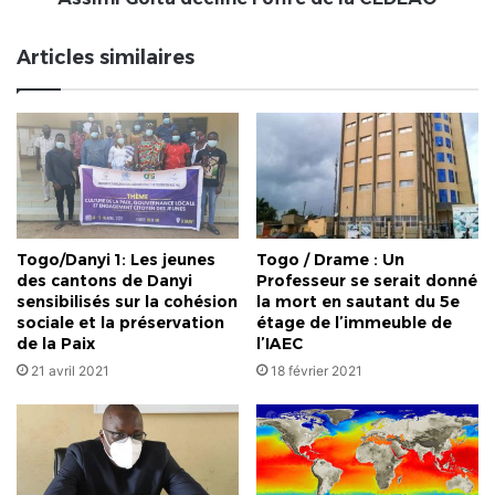
l'offre
de
Articles similaires
la
CEDEAO
Togo/Danyi 1: Les jeunes
Togo / Drame : Un
des cantons de Danyi
Professeur se serait donné
sensibilisés sur la cohésion
la mort en sautant du 5e
sociale et la préservation
étage de l’immeuble de
de la Paix
l’IAEC
21 avril 2021
18 février 2021