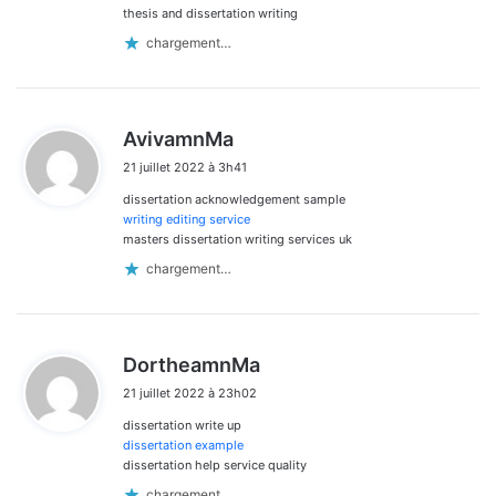
thesis and dissertation writing
chargement…
d
AvivamnMa
i
21 juillet 2022 à 3h41
t
dissertation acknowledgement sample
:
writing editing service
masters dissertation writing services uk
chargement…
d
DortheamnMa
i
21 juillet 2022 à 23h02
t
dissertation write up
:
dissertation example
dissertation help service quality
chargement…