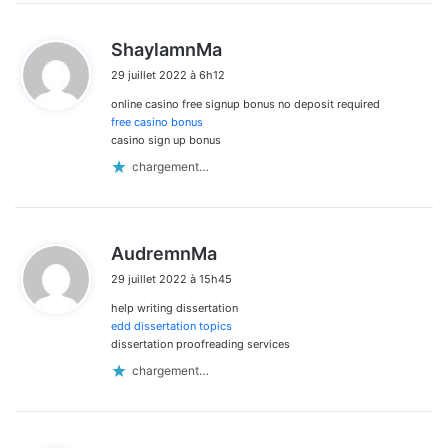
d
ShaylamnMa
i
29 juillet 2022 à 6h12
t
online casino free signup bonus no deposit required
:
free casino bonus
casino sign up bonus
chargement…
d
AudremnMa
i
29 juillet 2022 à 15h45
t
help writing dissertation
:
edd dissertation topics
dissertation proofreading services
chargement…