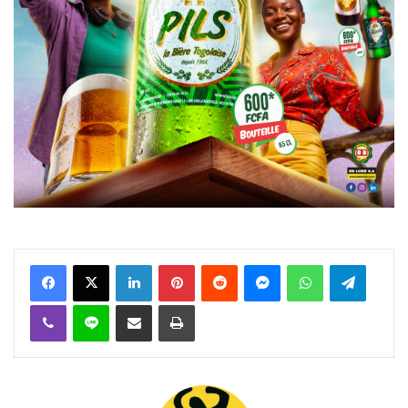
Facebook
X
Linkedin
Pinterest
Reddit
Messenger
WhatsApp
Telegra
Viber
Ligne
Partager par email
Imprimer