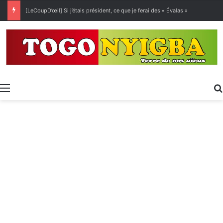
[LeCoupD’œil] Si j’étais président, ce que je ferai des « Évalas »
Menu