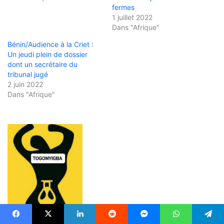
fermes
1 juillet 2022
Dans "Afrique"
Bénin/Audience à la Criet :
Un jeudi plein de dossier
dont un secrétaire du
tribunal jugé
2 juin 2022
Dans "Afrique"
Facebook
X
Linkedin
Reddit
Messenger
WhatsApp
Telegram