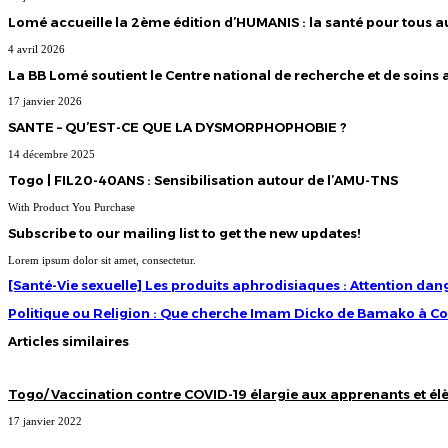
Lomé accueille la 2ème édition d’HUMANIS : la santé pour tous
4 avril 2026
La BB Lomé soutient le Centre national de recherche et de soins
17 janvier 2026
SANTE – QU’EST-CE QUE LA DYSMORPHOPHOBIE ?
14 décembre 2025
Togo | FIL20-40ANS : Sensibilisation autour de l’AMU-TNS
With Product You Purchase
Subscribe to our mailing list to get the new updates!
Lorem ipsum dolor sit amet, consectetur.
[Santé-
[Santé-Vie sexuelle] Les produits aphrodisiaques : Attention dang
Vie
sexuelle]
Politique
Politique ou Religion : Que cherche Imam Dicko de Bamako à C
Les
ou
produits
Religion
Articles similaires
aphrodisiaques
:
:
Que
Attention
cherche
danger
Imam
!
Togo/ Vaccination contre COVID-19 élargie aux apprenants et élè
Dicko
de
Bamako
17 janvier 2022
à
Cotonou