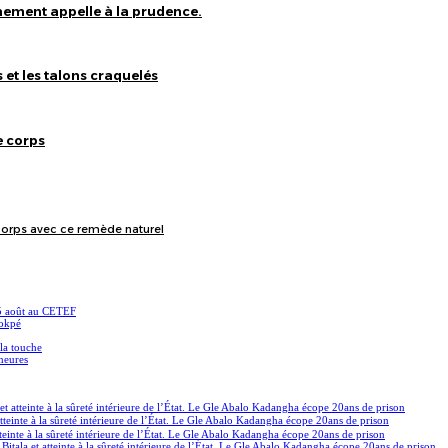
nement appelle à la prudence.
s et les talons craquelés
e corps
 corps avec ce remède naturel
15 août au CETEF
Sokpé
 la touche
eneures
et atteinte à la sûreté intérieure de l’État. Le Gle Abalo Kadangha écope 20ans de prison
atteinte à la sûreté intérieure de l’État. Le Gle Abalo Kadangha écope 20ans de prison
tteinte à la sûreté intérieure de l’État. Le Gle Abalo Kadangha écope 20ans de prison
Bitala et atteinte à la sûreté intérieure de l’État. Le Gle Abalo Kadangha écope 20ans de prison