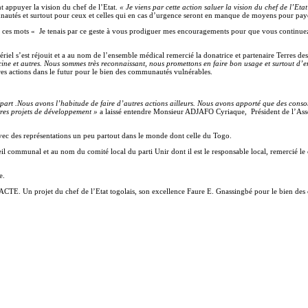
t appuyer la vision du chef de l’Etat.
« Je viens par cette action saluer la vision du chef de l’Et
nautés et surtout pour ceux et celles qui en cas d’urgence seront en manque de moyens pour payer
en ces mots « Je tenais par ce geste à vous prodiguer mes encouragements pour que vous continuez 
el s’est réjouit et a au nom de l’ensemble médical remercié la donatrice et partenaire Terres d
ne et autres. Nous sommes très reconnaissant, nous promettons en faire bon usage et surtout d’en 
utres actions dans le futur pour le bien des communautés vulnérables.
part .Nous avons l’habitude de faire d’autres actions ailleurs. Nous avons apporté que des conso
res projets de développement »
a laissé entendre Monsieur ADJAFO Cyriaque, Président de l’Assoc
c des représentations un peu partout dans le monde dont celle du Togo.
munal et au nom du comité local du parti Unir dont il est le responsable local, remercié le c
e.
ACTE. Un projet du chef de l’Etat togolais, son excellence Faure E. Gnassingbé pour le bien de