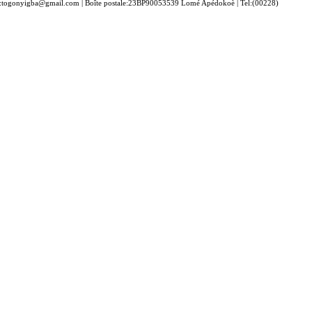
togonyigba@gmail.com | Boîte postale:23BP90053539 Lomé Apédokoè | Tel:(00228)