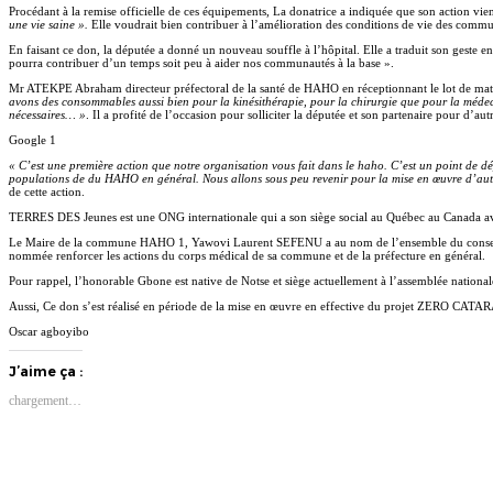
Procédant à la remise officielle de ces équipements, La donatrice a indiquée que son action vien
une vie saine ».
Elle voudrait bien contribuer à l’amélioration des conditions de vie des commu
En faisant ce don, la députée a donné un nouveau souffle à l’hôpital. Elle a traduit son geste 
pourra contribuer d’un temps soit peu à aider nos communautés à la base ».
Mr ATEKPE Abraham directeur préfectoral de la santé de HAHO en réceptionnant le lot de matéri
avons des consommables aussi bien pour la kinésithérapie, pour la chirurgie que pour la médeci
nécessaires… »
. Il a profité de l’occasion pour solliciter la députée et son partenaire pour d’a
Google 1
« C’est une première action que notre organisation vous fait dans le haho. C’est un point de dé
populations de du HAHO en général. Nous allons sous peu revenir pour la mise en œuvre d’aut
de cette action.
TERRES DES Jeunes est une ONG internationale qui a son siège social au Québec au Canada ave
Le Maire de la commune HAHO 1, Yawovi Laurent SEFENU a au nom de l’ensemble du conseil com
nommée renforcer les actions du corps médical de sa commune et de la préfecture en général.
Pour rappel, l’honorable Gbone est native de Notse et siège actuellement à l’assemblée national
Aussi, Ce don s’est réalisé en période de la mise en œuvre en effective du projet ZERO CATAR
Oscar agboyibo
J’aime ça :
chargement…