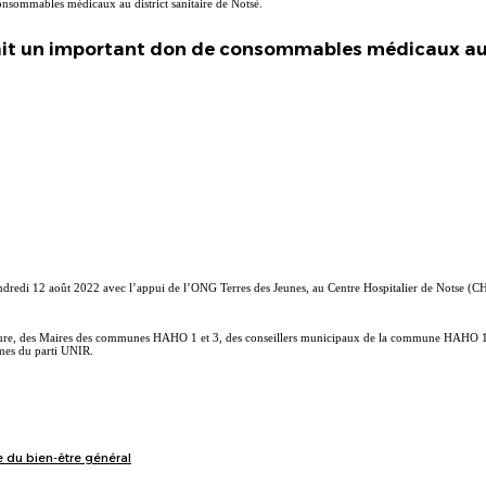
sommables médicaux au district sanitaire de Notsè.
ait un important don de consommables médicaux au d
2
redi 12 août 2022 avec l’appui de l’ONG Terres des Jeunes, au Centre Hospitalier de Notse (CHP
fecture, des Maires des communes HAHO 1 et 3, des conseillers municipaux de la commune HAHO 1,
mmes du parti UNIR.
 du bien-être général