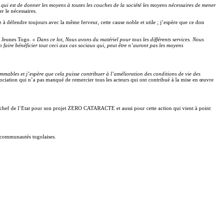
at qui est de donner les moyens à toutes les couches de la société les moyens nécessaires de mener
 le nécessaires.
à défendre toujours avec la même ferveur, cette cause noble et utile ; j’espère que ce don
es Jeunes Togo.
« Dans ce lot, Nous avons du matériel pour tous les différents services. Nous
faire bénéficier tout ceci aux cas sociaux qui, peut être n’auront pas les moyens
mmables et j’espère que cela puisse contribuer à l’amélioration des conditions de vie des
iation qui n’a pas manqué de remercier tous les acteurs qui ont contribué à la mise en œuvre
hef de l’Etat pour son projet ZERO CATARACTE et aussi pour cette action qui vient à point
s communautés togolaises.