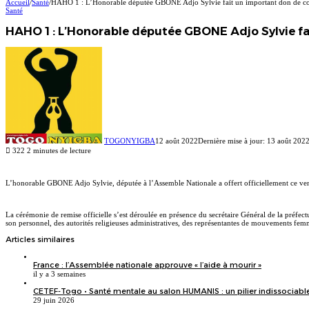
Accueil
/
Santé
/
HAHO 1 : L’Honorable députée GBONE Adjo Sylvie fait un important don de con
Santé
HAHO 1 : L’Honorable députée GBONE Adjo Sylvie f
TOGONYIGBA
12 août 2022
Dernière mise à jour: 13 août 202
322
2 minutes de lecture
Facebook
X
Linkedin
L’honorable GBONE Adjo Sylvie, députée à l’Assemble Nationale a offert officiellement ce vend
La cérémonie de remise officielle s’est déroulée en présence du secrétaire Général de la pré
son personnel, des autorités religieuses administratives, des représentantes de mouvements fe
Articles similaires
France : l’Assemblée nationale approuve « l’aide à mourir »
il y a 3 semaines
CETEF-Togo • Santé mentale au salon HUMANIS : un pilier indissociable
29 juin 2026