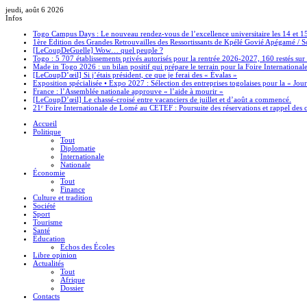
jeudi, août 6 2026
Infos
Togo Campus Days : Le nouveau rendez-vous de l’excellence universitaire les 14 et 
1ère Édition des Grandes Retrouvailles des Ressortissants de Kpélé Govié Apégamé / 
[LeCoupDeGuelle] Wow… quel peuple ?
Togo : 5 707 établissements privés autorisés pour la rentrée 2026-2027, 160 restés sur
Made in Togo 2026 : un bilan positif qui prépare le terrain pour la Foire Internationa
[LeCoupD’œil] Si j’étais président, ce que je ferai des « Évalas »
Exposition spécialisée • Expo 2027 : Sélection des entreprises togolaises pour la « J
France : l’Assemblée nationale approuve « l’aide à mourir »
[LeCoupD’œil] Le chassé-croisé entre vacanciers de juillet et d’août a commencé.
21ᵉ Foire Internationale de Lomé au CETEF : Poursuite des réservations et rappel des c
Accueil
Politique
Tout
Diplomatie
Internationale
Nationale
Économie
Tout
Finance
Culture et tradition
Société
Sport
Tourisme
Santé
Éducation
Échos des Écoles
Libre opinion
Actualités
Tout
Afrique
Dossier
Contacts