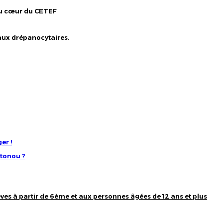
 au cœur du CETEF
 aux drépanocytaires.
er !
otonou ?
ves à partir de 6ème et aux personnes âgées de 12 ans et plus