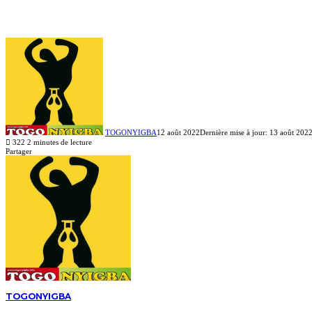
TOGONYIGBA
12 août 2022
Dernière mise à jour: 13 août 202
322
2 minutes de lecture
Facebook
X
Linkedin
Partager
Facebook
X
Linkedin
Pinterest
Reddit
Messenger
Messenger
WhatsApp
Telegram
Viber
Ligne
Partager
Imprimer
par
email
TOGONYIGBA