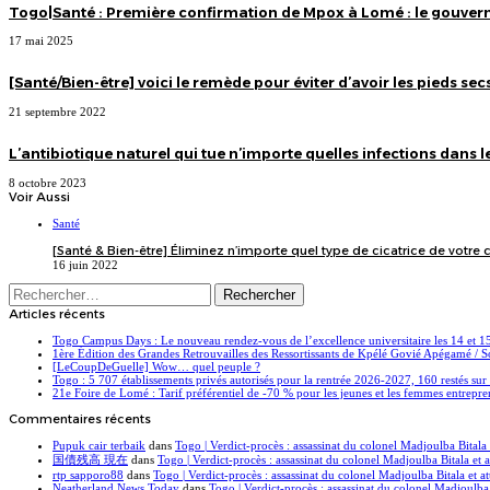
?
Togo|Santé : Première confirmation de Mpox à Lomé : le gouver
17 mai 2025
[Santé/Bien-être] voici le remède pour éviter d’avoir les pieds sec
21 septembre 2022
L’antibiotique naturel qui tue n’importe quelles infections dans l
8 octobre 2023
Voir Aussi
Fermer
Santé
[Santé & Bien-être] Éliminez n’importe quel type de cicatrice de votre
16 juin 2022
Rechercher :
Articles récents
Togo Campus Days : Le nouveau rendez-vous de l’excellence universitaire les 14 et 
1ère Édition des Grandes Retrouvailles des Ressortissants de Kpélé Govié Apégamé / 
[LeCoupDeGuelle] Wow… quel peuple ?
Togo : 5 707 établissements privés autorisés pour la rentrée 2026-2027, 160 restés sur
21e Foire de Lomé : Tarif préférentiel de -70 % pour les jeunes et les femmes entrepr
Commentaires récents
Pupuk cair terbaik
dans
Togo | Verdict-procès : assassinat du colonel Madjoulba Bitala 
国債残高 現在
dans
Togo | Verdict-procès : assassinat du colonel Madjoulba Bitala et 
rtp sapporo88
dans
Togo | Verdict-procès : assassinat du colonel Madjoulba Bitala et a
Neatherland News Today
dans
Togo | Verdict-procès : assassinat du colonel Madjoulba 