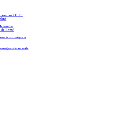
15 août au CETEF
Sokpé
 la touche
le de Lomé
ournée économique »
onsignes de sécurité