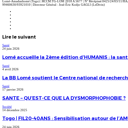
Lomé-Amadanhomé (Togo) | RCCM:TG-LOM 2018 A 5677 | N° Récépissé:0425/24/03/11/HAAC 
99460630/93921010 | Directeur Général : José-Éric Kodjo GAGLI (LeDivin)
Website
Facebook
X
Linkedin
Instagram
TikTok
Lire le suivant
Santé
24 juin 2026
Lomé accueille la 2ème édition d’HUMANIS : la san
Santé
4 avril 2026
La BB Lomé soutient le Centre national de recherch
Santé
17 janvier 2026
SANTE – QU’EST-CE QUE LA DYSMORPHOPHOBIE ?
Société
14 décembre 2025
Togo | FIL20-40ANS : Sensibilisation autour de l’A
24 juin 2026