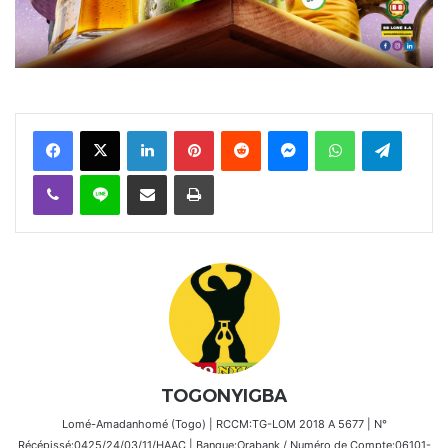
Facebook
X
Linkedin
Pinterest
Reddit
Messenger
WhatsApp
Telegra
Viber
Ligne
Partager par email
Imprimer
TOGONYIGBA
Lomé-Amadanhomé (Togo) | RCCM:TG-LOM 2018 A 5677 | N°
Récépissé:0425/24/03/11/HAAC | Banque:Orabank / Numéro de Compte:06101-