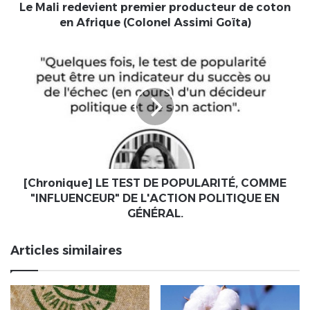
(Colonel
Le Mali redevient premier producteur de coton
Assimi
en Afrique (Colonel Assimi Goïta)
Goïta)
[Chronique]
LE
TEST
DE
POPULARITÉ,
COMME
"INFLUENCEUR"
DE
L'ACTION
POLITIQUE
[Chronique] LE TEST DE POPULARITÉ, COMME
EN
"INFLUENCEUR" DE L'ACTION POLITIQUE EN
GÉNÉRAL.
GÉNÉRAL.
Articles similaires