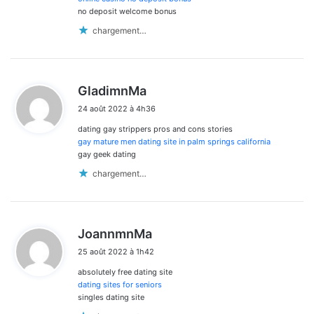
no deposit welcome bonus
chargement…
d
GladimnMa
i
24 août 2022 à 4h36
t
dating gay strippers pros and cons stories
:
gay mature men dating site in palm springs california
gay geek dating
chargement…
d
JoannmnMa
i
25 août 2022 à 1h42
t
absolutely free dating site
:
dating sites for seniors
singles dating site