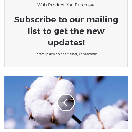
With Product You Purchase
Subscribe to our mailing
list to get the new
updates!
Lorem ipsum dolor sit amet, consectetur.
Le
Mali
redevient
premier
producteur
de
coton
en
Afrique