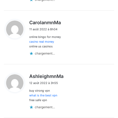
d
CarolanmnMa
i
11 août 2022 à 8h04
t
online bingo for money
:
casino real money
online us casinos
chargement…
d
AshleighmnMa
i
12 août 2022 à 3h55
t
buy strong vpn
:
what is the best vpn
free safe vpn
chargement…