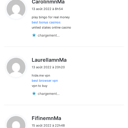
CarolinmnMa
i
13 août 2022 à 8h54
t
play bingo for real money
:
best bonus casinos
united states online casino
chargement…
d
LaurellamnMa
i
13 août 2022 à 20h20
t
hide.me vpn
:
best browser vpn
vpn to buy
chargement…
d
FifinemnMa
i
15 août 2022 à 22h48
t