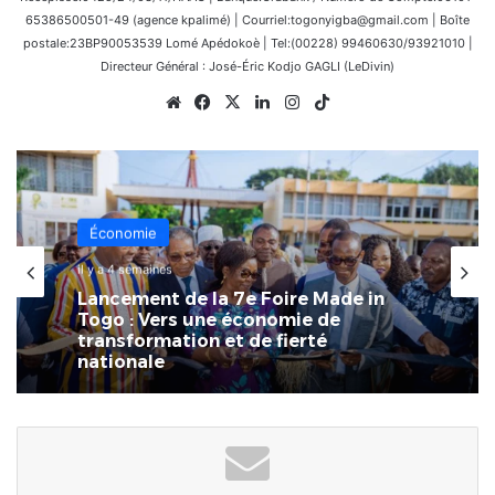
65386500501-49 (agence kpalimé) | Courriel:togonyigba@gmail.com | Boîte
postale:23BP90053539 Lomé Apédokoè | Tel:(00228) 99460630/93921010 |
Directeur Général : José-Éric Kodjo GAGLI (LeDivin)
Website
Facebook
X
Linkedin
Instagram
TikTok
Économie
il y a 4 semaines
Lancement de la 7e Foire Made in
Togo : Vers une économie de
transformation et de fierté
nationale