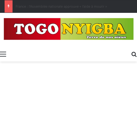
[LeCoupD’œil] Le chassé-croisé entre vacanciers de juillet et d’août a commencé.
Menu