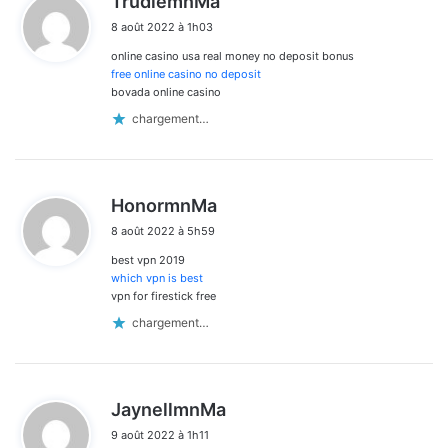
TrudiemnMa
i
8 août 2022 à 1h03
t
online casino usa real money no deposit bonus
:
free online casino no deposit
bovada online casino
chargement…
d
HonormnMa
i
8 août 2022 à 5h59
t
best vpn 2019
:
which vpn is best
vpn for firestick free
chargement…
d
JaynellmnMa
i
9 août 2022 à 1h11
t