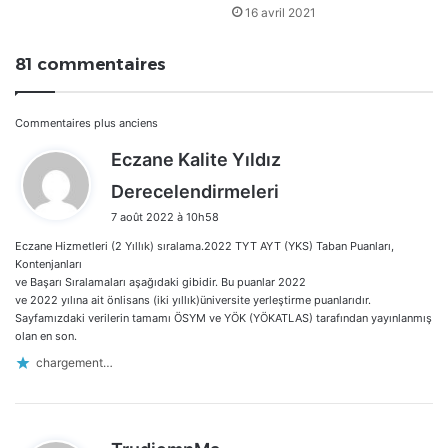
16 avril 2021
81 commentaires
Navigation
Commentaires plus anciens
Eczane Kalite Yıldız
dans
d
Derecelendirmeleri
les
i
7 août 2022 à 10h58
t
commentaires
Eczane Hizmetleri (2 Yıllık) sıralama.2022 TYT AYT (YKS) Taban Puanları,
:
Kontenjanları
ve Başarı Sıralamaları aşağıdaki gibidir. Bu puanlar 2022
ve 2022 yılına ait önlisans (iki yıllık)üniversite yerleştirme puanlarıdır.
Sayfamızdaki verilerin tamamı ÖSYM ve YÖK (YÖKATLAS) tarafından yayınlanmış
olan en son.
chargement…
d