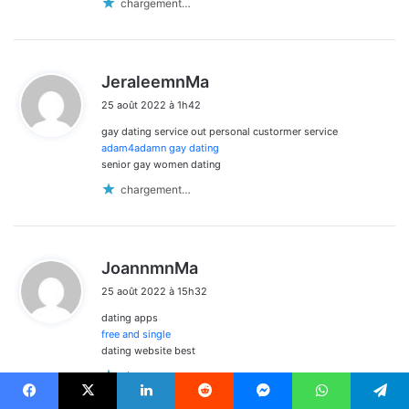
chargement…
d
JeraleemnMa
i
25 août 2022 à 1h42
t
gay dating service out personal custormer service
:
adam4adamn gay dating
senior gay women dating
chargement…
d
JoannmnMa
i
25 août 2022 à 15h32
t
dating apps
:
free and single
dating website best
chargement…
Facebook
X
Linkedin
Reddit
Messenger
WhatsApp
Telegram