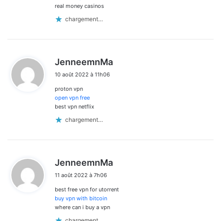
real money casinos
chargement…
d
JenneemnMa
i
10 août 2022 à 11h06
t
proton vpn
:
open vpn free
best vpn netflix
chargement…
d
JenneemnMa
i
11 août 2022 à 7h06
t
best free vpn for utorrent
:
buy vpn with bitcoin
where can i buy a vpn
chargement…