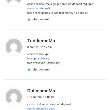
online casino free signup bonus no deposit required
:
casino no deposit
free online games to win real money no deposit
chargement…
d
TeddiemnMa
i
9 août 2022 à 2h47
t
where to buy vpn
:
buy vpn software
free avast vpn license key
chargement…
d
DulceamnMa
i
10 août 2022 à 8h49
t
casino welcome bonus no deposit
:
casino deposit bonus