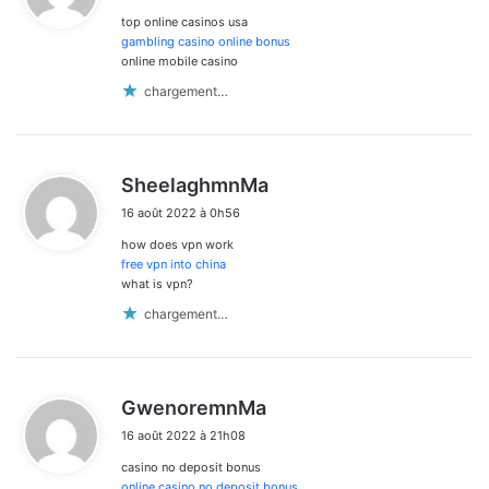
top online casinos usa
:
gambling casino online bonus
online mobile casino
chargement…
d
SheelaghmnMa
i
16 août 2022 à 0h56
t
how does vpn work
:
free vpn into china
what is vpn?
chargement…
d
GwenoremnMa
i
16 août 2022 à 21h08
t
casino no deposit bonus
:
online casino no deposit bonus