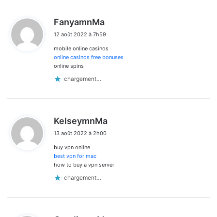
d
FanyamnMa
i
12 août 2022 à 7h59
t
mobile online casinos
:
online casinos free bonuses
online spins
chargement…
d
KelseymnMa
i
13 août 2022 à 2h00
t
buy vpn online
:
best vpn for mac
how to buy a vpn server
chargement…
d