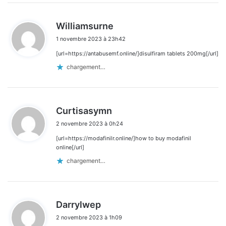
d
Williamsurne
i
1 novembre 2023 à 23h42
t
[url=https://antabusemf.online/]disulfiram tablets 200mg[/url]
:
chargement…
d
Curtisasymn
i
2 novembre 2023 à 0h24
t
[url=https://modafinilr.online/]how to buy modafinil
:
online[/url]
chargement…
d
Darrylwep
i
2 novembre 2023 à 1h09
t