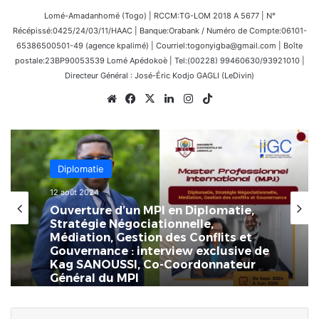
Lomé-Amadanhomé (Togo) | RCCM:TG-LOM 2018 A 5677 | N°
Récépissé:0425/24/03/11/HAAC | Banque:Orabank / Numéro de Compte:06101-
65386500501-49 (agence kpalimé) | Courriel:togonyigba@gmail.com | Boîte
postale:23BP90053539 Lomé Apédokoè | Tel:(00228) 99460630/93921010 |
Directeur Général : José-Éric Kodjo GAGLI (LeDivin)
Website
Facebook
X
Linkedin
Instagram
TikTok
Diplomatie
12 août 2024
Ouverture d’un MPI en Diplomatie,
Stratégie Négociationnelle,
Médiation, Gestion des Conflits et
Gouvernance : interview exclusive de
Kag SANOUSSI, Co-Coordonnateur
Général du MPI