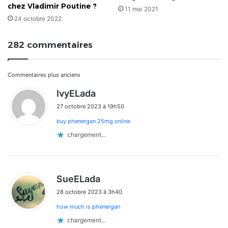
chez Vladimir Poutine ?
11 mai 2021
24 octobre 2022
282 commentaires
Navigation
Commentaires plus anciens
d
IvyELada
dans
i
27 octobre 2023 à 19h50
t
les
buy phenergan 25mg online
:
commentaires
chargement…
d
SueELada
i
28 octobre 2023 à 3h40
t
how much is phenergan
:
chargement…