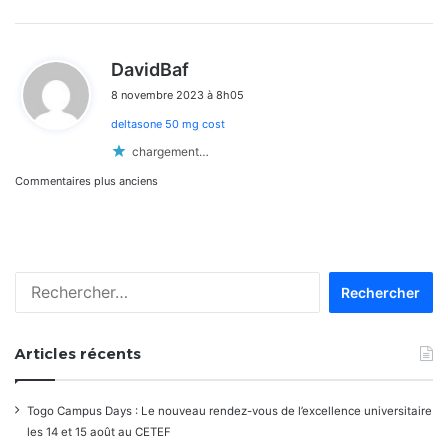
d
DavidBaf
i
8 novembre 2023 à 8h05
t
deltasone 50 mg cost
:
chargement…
Navigation
Commentaires plus anciens
dans
les
Rechercher :
commentaires
Articles récents
Togo Campus Days : Le nouveau rendez-vous de l’excellence universitaire
les 14 et 15 août au CETEF