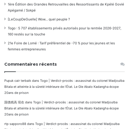
1ère Édition des Grandes Retrouvailles des Ressortissants de Kpélé Govié
Apégamé / Sokpé
[LeCoupDeGuelle] Wow… quel peuple ?
Togo : 5 707 établissements privés autorisés pour la rentrée 2026-2027,
160 restés sur la touche
21e Foire de Lomé : Tarif préférentiel de -70 % pour les jeunes et les
femmes entrepreneures
Commentaires récents
Pupuk cair terbaik
dans
Togo | Verdict-procès : assassinat du colonel Madjoulba
Bitala et atteinte à la sûreté intérieure de l’État. Le Gle Abalo Kadangha écope
20ans de prison
国債残高 現在
dans
Togo | Verdict-procès : assassinat du colonel Madjoulba
Bitala et atteinte à la sûreté intérieure de l’État. Le Gle Abalo Kadangha écope
20ans de prison
rtp sapporo88
dans
Togo | Verdict-procès : assassinat du colonel Madjoulba