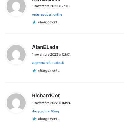
i
1 novembre 2023 à 2h48
t
order avodart online
:
chargement…
d
AlanELada
i
1 novembre 2023 à 12h01
t
augmentin for sale uk
:
chargement…
d
RichardCot
i
1 novembre 2023 à 15h25
t
doxycycline 10mg
:
chargement…