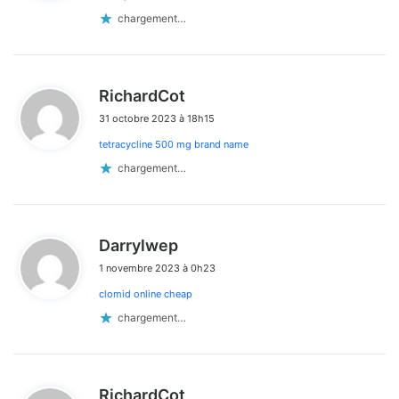
:
chargement…
d
RichardCot
i
31 octobre 2023 à 18h15
t
tetracycline 500 mg brand name
:
chargement…
d
Darrylwep
i
1 novembre 2023 à 0h23
t
clomid online cheap
:
chargement…
d
RichardCot