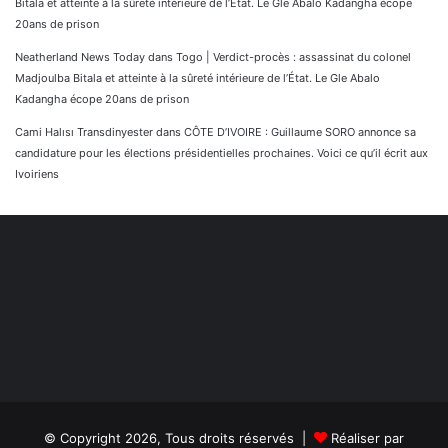
Bitala et atteinte à la sûreté intérieure de l’État. Le Gle Abalo Kadangha écope
20ans de prison
Neatherland News Today
dans
Togo | Verdict-procès : assassinat du colonel
Madjoulba Bitala et atteinte à la sûreté intérieure de l’État. Le Gle Abalo
Kadangha écope 20ans de prison
Cami Halısı Transdinyester
dans
CÔTE D’IVOIRE : Guillaume SORO annonce sa
candidature pour les élections présidentielles prochaines. Voici ce qu’il écrit aux
Ivoiriens
© Copyright 2026, Tous droits réservés |
Réaliser par