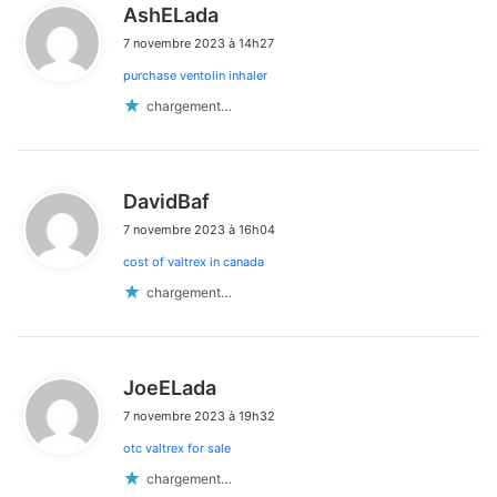
d
AshELada
i
7 novembre 2023 à 14h27
t
purchase ventolin inhaler
:
chargement…
d
DavidBaf
i
7 novembre 2023 à 16h04
t
cost of valtrex in canada
:
chargement…
d
JoeELada
i
7 novembre 2023 à 19h32
t
otc valtrex for sale
:
chargement…