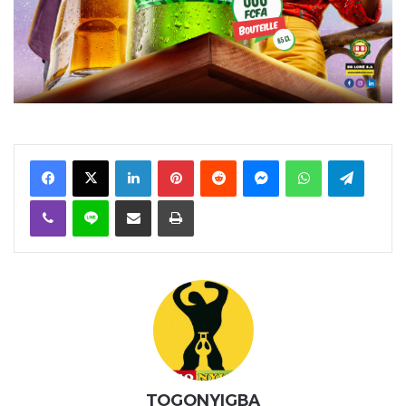
Facebook
X
Linkedin
Pinterest
Reddit
Messenger
WhatsApp
Telegra
Viber
Ligne
Partager par email
Imprimer
TOGONYIGBA