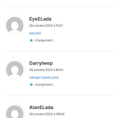
d
EyeELada
i
28 octobre 2023 à 7h27
t
baclofen
:
chargement…
d
Darrylwep
i
28 octobre 2023 à 8h54
t
cafergot tablets price
:
chargement…
d
AlanELada
i
28 octobre 2023 à 19h02
t