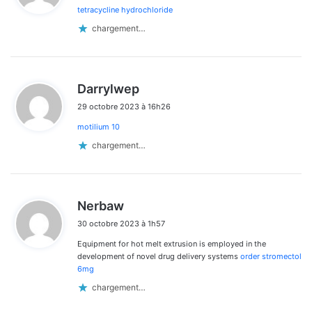
tetracycline hydrochloride
:
chargement…
d
Darrylwep
i
29 octobre 2023 à 16h26
t
motilium 10
:
chargement…
d
Nerbaw
i
30 octobre 2023 à 1h57
t
Equipment for hot melt extrusion is employed in the
:
development of novel drug delivery systems
order stromectol
6mg
chargement…