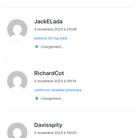
d
JackELada
i
3 novembre 2023 à 21h09
t
atenolol 50 mg india
:
chargement…
d
RichardCot
i
5 novembre 2023 à 15h14
t
synthroid canadian pharmacy
:
chargement…
d
Davisspity
i
5 novembre 2023 à 15h52
t