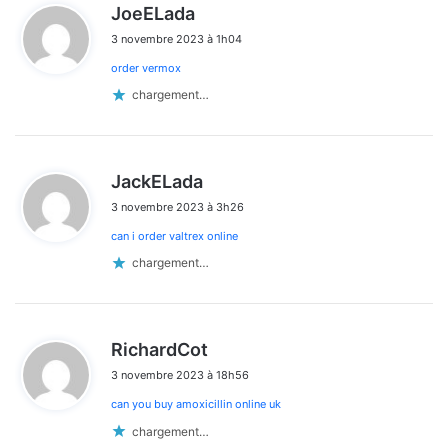
d
JoeELada
i
3 novembre 2023 à 1h04
t
order vermox
:
chargement…
d
JackELada
i
3 novembre 2023 à 3h26
t
can i order valtrex online
:
chargement…
d
RichardCot
i
3 novembre 2023 à 18h56
t
can you buy amoxicillin online uk
:
chargement…