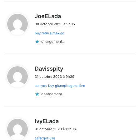
d
JoeELada
i
30 octobre 2023 à 9h35
t
buy retin a mexico
:
chargement…
d
Davisspity
i
31 octobre 2023 à 9h29
t
can you buy glucophage online
:
chargement…
d
IvyELada
i
31 octobre 2023 à 12h06
t
cafergot usa