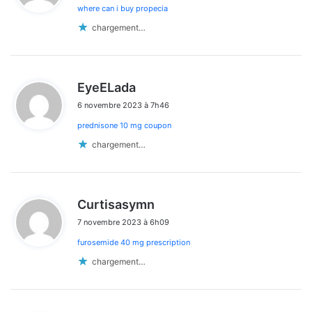
where can i buy propecia
:
chargement…
d
EyeELada
i
6 novembre 2023 à 7h46
t
prednisone 10 mg coupon
:
chargement…
d
Curtisasymn
i
7 novembre 2023 à 6h09
t
furosemide 40 mg prescription
:
chargement…