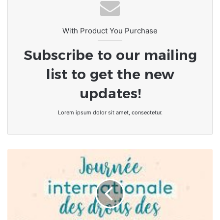
With Product You Purchase
Subscribe to our mailing
list to get the new
updates!
Lorem ipsum dolor sit amet, consectetur.
[8
mars]
Célébration
de
la
femme
: