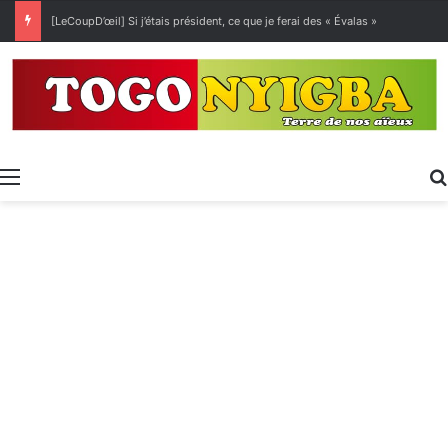
[LeCoupD’œil] Si j’étais président, ce que je ferai des « Évalas »
Menu