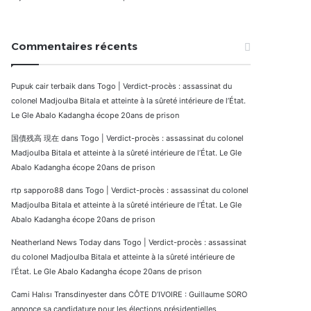
Commentaires récents
Pupuk cair terbaik
dans
Togo | Verdict-procès : assassinat du
colonel Madjoulba Bitala et atteinte à la sûreté intérieure de l’État.
Le Gle Abalo Kadangha écope 20ans de prison
国債残高 現在
dans
Togo | Verdict-procès : assassinat du colonel
Madjoulba Bitala et atteinte à la sûreté intérieure de l’État. Le Gle
Abalo Kadangha écope 20ans de prison
rtp sapporo88
dans
Togo | Verdict-procès : assassinat du colonel
Madjoulba Bitala et atteinte à la sûreté intérieure de l’État. Le Gle
Abalo Kadangha écope 20ans de prison
Neatherland News Today
dans
Togo | Verdict-procès : assassinat
du colonel Madjoulba Bitala et atteinte à la sûreté intérieure de
l’État. Le Gle Abalo Kadangha écope 20ans de prison
Cami Halısı Transdinyester
dans
CÔTE D’IVOIRE : Guillaume SORO
annonce sa candidature pour les élections présidentielles