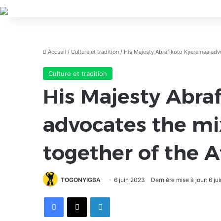
Accueil
/
Culture et tradition
/
His Majesty Abrafikoto Kyeremaa advo
Culture et tradition
His Majesty Abra
advocates the mi
together of the A
TOGONYIGBA
6 juin 2023
Dernière mise à jour: 6 ju
Facebook
X
Linkedin