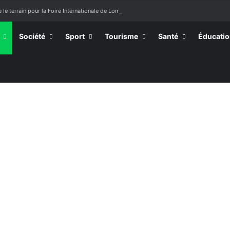
 le terrain pour la Foire Internationale de Lomé
Société
Sport
Tourisme
Santé
Éducati