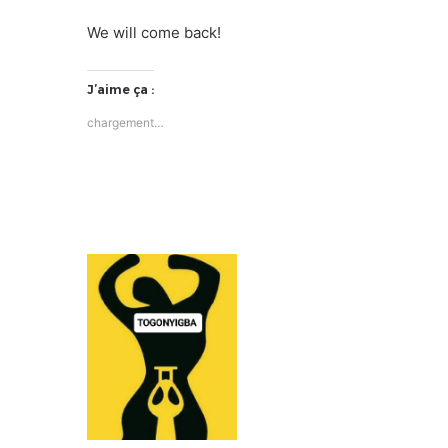
We will come back!
J’aime ça :
chargement…