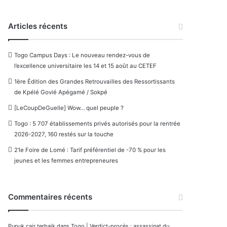
Articles récents
Togo Campus Days : Le nouveau rendez-vous de
l’excellence universitaire les 14 et 15 août au CETEF
1ère Édition des Grandes Retrouvailles des Ressortissants
de Kpélé Govié Apégamé / Sokpé
[LeCoupDeGuelle] Wow… quel peuple ?
Togo : 5 707 établissements privés autorisés pour la rentrée
2026-2027, 160 restés sur la touche
21e Foire de Lomé : Tarif préférentiel de -70 % pour les
jeunes et les femmes entrepreneures
Commentaires récents
Pupuk cair terbaik
dans
Togo | Verdict-procès : assassinat du