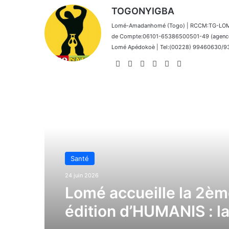
TOGONYIGBA
Lomé-Amadanhomé (Togo) | RCCM:TG-LOM 2
de Compte:06101-65386500501-49 (agence 
Lomé Apédokoè | Tel:(00228) 99460630/9392
Website
Facebook
X
Linkedin
Instagram
TikTok
Lire le suivant
Santé
Santé
4 avril 2026
24 juin 2026
La BB Lomé soutient l