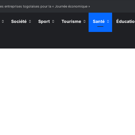
des entreprises togolaises pour la « Journée économique »
Société
Sport
Tourisme
Santé
Éducati