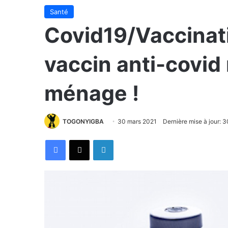
Santé
Covid19/Vaccinatio
vaccin anti-covid
ménage !
TOGONYIGBA
30 mars 2021
Dernière mise à jour: 
Facebook
X
Linkedin