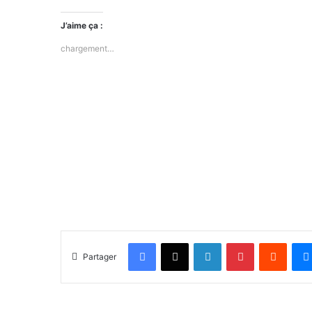
J’aime ça :
chargement…
Facebook
X
Linkedin
Pinterest
Reddit
Partager