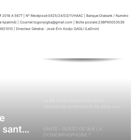
018 A 5677 | N° Récépissé:0425/24/03/11/HAAC | Banque:Orabank / Numéro
kpalimé) | Courriel:togonyigba@gmail.com | Boîte postale:23BP90053539
1010 | Directeur Général : José-Éric Kodjo GAGLI (LeDivin)
Lomé accueille la 2ème édition
d’HUMANIS : la santé pour tous au
cœur du CETEF
La BB Lomé soutient le Centre
national de recherche et de soins aux
drépanocytaires.
SANTE – QU’EST-CE QUE LA
e
DYSMORPHOPHOBIE ?