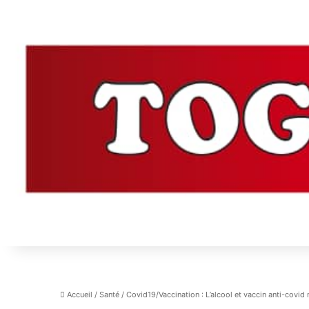
Accueil
/
Santé
/
Covid19/Vaccination : L’alcool et vaccin anti-covid