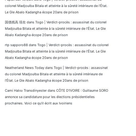
colonel Madjoulba Bitala et atteinte à la sûreté intérieure de l’État.
Le Gle Abalo Kadangha écope 20ans de prison
国債残高 現在
dans
Togo | Verdict-procès : assassinat du colonel
Madjoulba Bitala et atteinte à la sûreté intérieure de l’État. Le Gle
Abalo Kadangha écope 20ans de prison
rtp sapporo88
dans
Togo | Verdict-procès : assassinat du colonel
Madjoulba Bitala et atteinte à la sûreté intérieure de l’État. Le Gle
Abalo Kadangha écope 20ans de prison
Neatherland News Today
dans
Togo | Verdict-procès : assassinat
du colonel Madjoulba Bitala et atteinte à la sûreté intérieure de
l’État. Le Gle Abalo Kadangha écope 20ans de prison
Cami Halısı Transdinyester
dans
CÔTE D’IVOIRE : Guillaume SORO
annonce sa candidature pour les élections présidentielles
prochaines. Voici ce qu’il écrit aux Ivoiriens