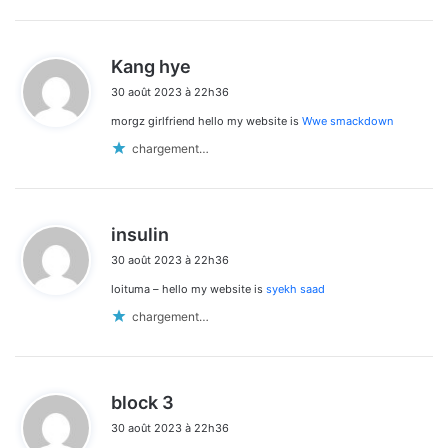
d
Kang hye
i
30 août 2023 à 22h36
t
morgz girlfriend hello my website is
Wwe smackdown
:
chargement…
d
insulin
i
30 août 2023 à 22h36
t
loituma – hello my website is
syekh saad
:
chargement…
d
block 3
i
30 août 2023 à 22h36
t