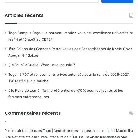
Articles récents
Togo Campus Days : Le nouveau rendez-vous de l’excellence universitaire
les 14 et 15 août au CETEF
1ère Édition des Grandes Retrouvailles des Ressortissants de Kpélé Govié
Apégamé / Sokpé
[LeCoupDeGuelle] Wow… quel peuple ?
Togo : 5 707 établissements privés autorisés pour la rentrée 2026-2027,
160 restés sur la touche
21e Foire de Lomé : Tarif préférentiel de -70 % pour les jeunes et les
femmes entrepreneures
Commentaires récents
Pupuk cair terbaik
dans
Togo | Verdict-procès : assassinat du colonel Madjoulba
Bitala et atteinte à la sûreté intérieure de l’État. Le Gle Abalo Kadangha écope