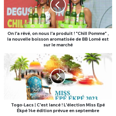
on
nous
l'a
produit
!
"Chill
Pomme"
On l'a rêvé, on nous l'a produit ! "Chill Pomme" ,
,
la nouvelle boisson aromatisée de BB Lomé est
la
sur le marché
nouvelle
boisson
Togo-
aromatisée
Lacs
de
|
BB
C'est
Lomé
lancé
est
!
sur
L'élection
le
Miss
marché
Epé
Ékpé
Togo-Lacs | C'est lancé ! L'élection Miss Epé
14e
Ékpé 14e édition prévue en septembre
édition