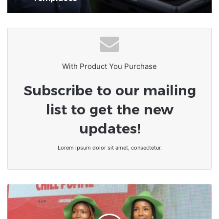
With Product You Purchase
Subscribe to our mailing
list to get the new
updates!
Lorem ipsum dolor sit amet, consectetur.
On
l'a
rêvé,