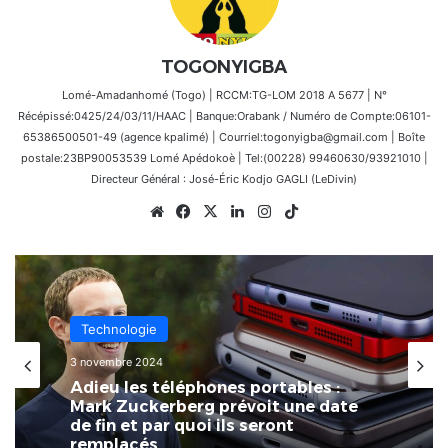
TOGONYIGBA
Lomé-Amadanhomé (Togo) | RCCM:TG-LOM 2018 A 5677 | N°
Récépissé:0425/24/03/11/HAAC | Banque:Orabank / Numéro de Compte:06101-
65386500501-49 (agence kpalimé) | Courriel:togonyigba@gmail.com | Boîte
postale:23BP90053539 Lomé Apédokoè | Tel:(00228) 99460630/93921010 |
Directeur Général : José-Éric Kodjo GAGLI (LeDivin)
Website
Facebook
X
Linkedin
Instagram
TikTok
Technologie
3 novembre 2024
Adieu les téléphones portables :
Mark Zuckerberg prévoit une date
de fin et par quoi ils seront
remplacés