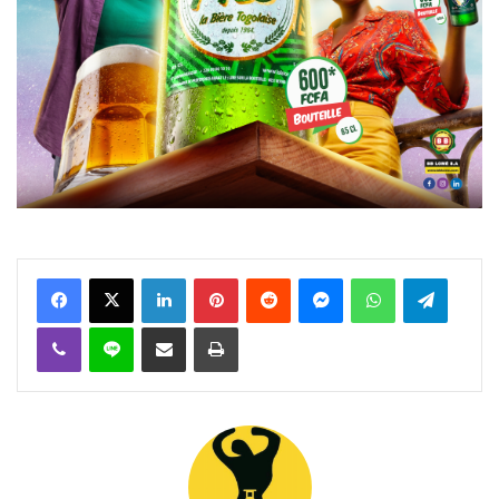
Facebook
X
Linkedin
Pinterest
Reddit
Messenger
WhatsApp
Telegra
Viber
Ligne
Partager par email
Imprimer