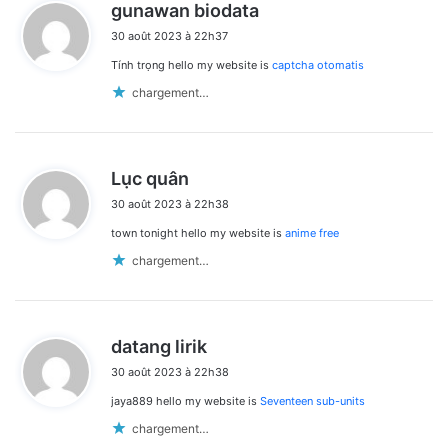
d
gunawan biodata
i
30 août 2023 à 22h37
t
Tính trọng hello my website is
captcha otomatis
:
chargement…
d
Lục quân
i
30 août 2023 à 22h38
t
town tonight hello my website is
anime free
:
chargement…
d
datang lirik
i
30 août 2023 à 22h38
t
jaya889 hello my website is
Seventeen sub-units
:
chargement…