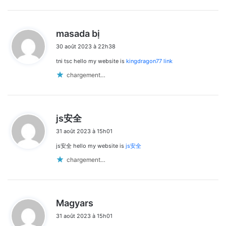
d
masada bị
i
30 août 2023 à 22h38
t
tni tsc hello my website is
kingdragon77 link
:
chargement…
d
js安全
i
31 août 2023 à 15h01
t
js安全 hello my website is
js安全
:
chargement…
d
Magyars
i
31 août 2023 à 15h01
t