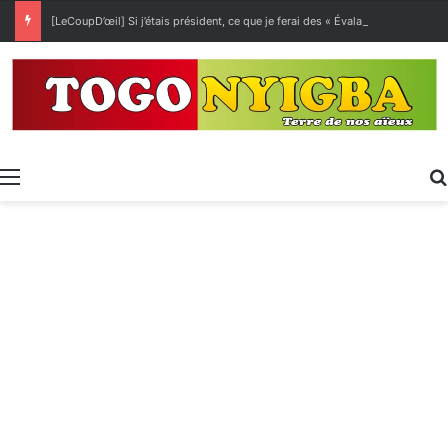
[LeCoupD’œil] Si j’étais président, ce que je ferai des « Évalas »
Menu