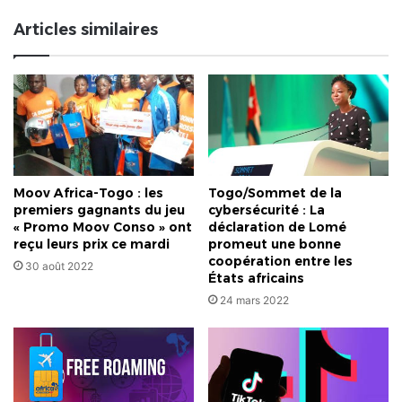
prévue
Articles similaires
en
septembre
Moov Africa-Togo : les
Togo/Sommet de la
premiers gagnants du jeu
cybersécurité : La
« Promo Moov Conso » ont
déclaration de Lomé
reçu leurs prix ce mardi
promeut une bonne
coopération entre les
30 août 2022
États africains
24 mars 2022