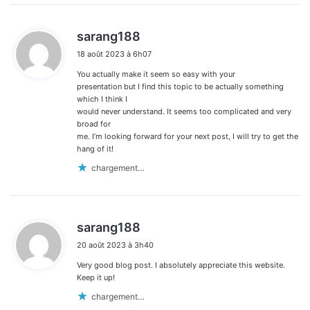
d
sarang188
i
18 août 2023 à 6h07
t
You actually make it seem so easy with your
:
presentation but I find this topic to be actually something
which I think I
would never understand. It seems too complicated and very
broad for
me. I’m looking forward for your next post, I will try to get the
hang of it!
chargement…
d
sarang188
i
20 août 2023 à 3h40
t
Very good blog post. I absolutely appreciate this website.
:
Keep it up!
chargement…