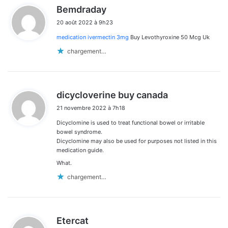
d
Bemdraday
i
20 août 2022 à 9h23
t
medication ivermectin 3mg
Buy Levothyroxine 50 Mcg Uk
:
chargement…
d
dicycloverine buy canada
i
21 novembre 2022 à 7h18
t
Dicyclomine is used to treat functional bowel or irritable
:
bowel syndrome.
Dicyclomine may also be used for purposes not listed in this
medication guide.
What.
chargement…
d
Etercat
i