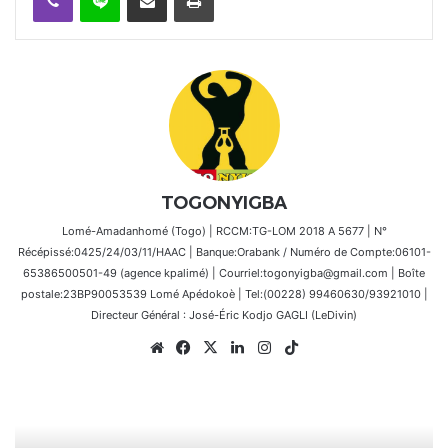
TOGONYIGBA
Lomé-Amadanhomé (Togo) | RCCM:TG-LOM 2018 A 5677 | N°
Récépissé:0425/24/03/11/HAAC | Banque:Orabank / Numéro de Compte:06101-
65386500501-49 (agence kpalimé) | Courriel:togonyigba@gmail.com | Boîte
postale:23BP90053539 Lomé Apédokoè | Tel:(00228) 99460630/93921010 |
Directeur Général : José-Éric Kodjo GAGLI (LeDivin)
Website
Facebook
X
Linkedin
Instagram
TikTok