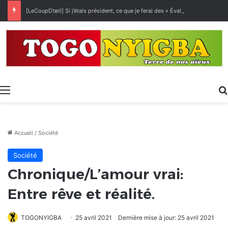
[LeCoupD’œil] Si j’étais président, ce que je ferai des « Évalas »
Menu
Accueil
/
Société
Société
Chronique/L’amour vrai:
Entre rêve et réalité.
TOGONYIGBA
25 avril 2021
Dernière mise à jour: 25 avril 2021