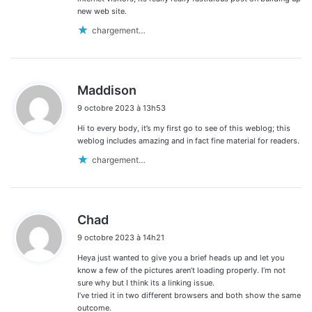
new web site.
chargement…
d
Maddison
i
9 octobre 2023 à 13h53
t
Hi to every body, it’s my first go to see of this weblog; this
:
weblog includes amazing and in fact fine material for readers.
chargement…
d
Chad
i
9 octobre 2023 à 14h21
t
Heya just wanted to give you a brief heads up and let you
:
know a few of the pictures aren’t loading properly. I’m not
sure why but I think its a linking issue.
I’ve tried it in two different browsers and both show the same
outcome.