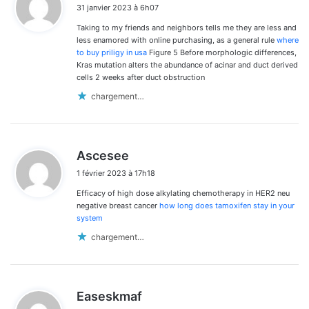
31 janvier 2023 à 6h07
t
Taking to my friends and neighbors tells me they are less and
:
less enamored with online purchasing, as a general rule
where
to buy priligy in usa
Figure 5 Before morphologic differences,
Kras mutation alters the abundance of acinar and duct derived
cells 2 weeks after duct obstruction
chargement…
d
Ascesee
i
1 février 2023 à 17h18
t
Efficacy of high dose alkylating chemotherapy in HER2 neu
:
negative breast cancer
how long does tamoxifen stay in your
system
chargement…
d
Easeskmaf
i