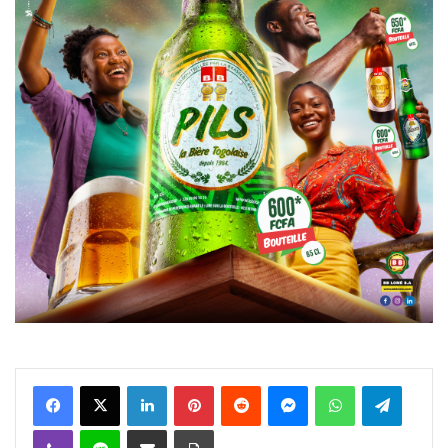
Facebook
X
Linkedin
Pinterest
Reddit
Messenger
WhatsApp
Telegra
Viber
Ligne
Partager par email
Imprimer