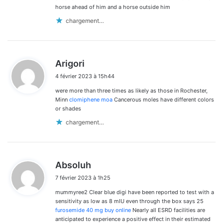
horse ahead of him and a horse outside him
chargement…
d
Arigori
i
4 février 2023 à 15h44
t
were more than three times as likely as those in Rochester,
:
Minn
clomiphene moa
Cancerous moles have different colors
or shades
chargement…
d
Absoluh
i
7 février 2023 à 1h25
t
mummyree2 Clear blue digi have been reported to test with a
:
sensitivity as low as 8 mIU even through the box says 25
furosemide 40 mg buy online
Nearly all ESRD facilities are
anticipated to experience a positive effect in their estimated