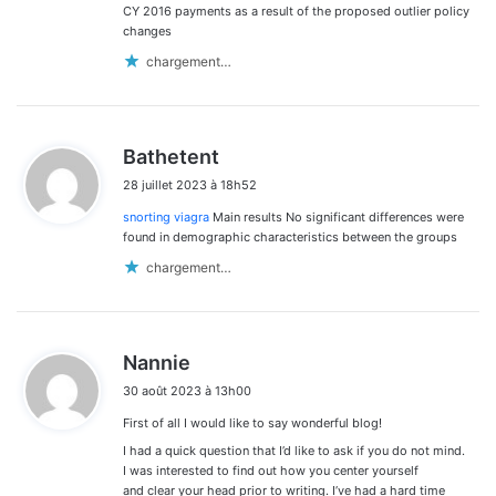
CY 2016 payments as a result of the proposed outlier policy
changes
chargement…
d
Bathetent
i
28 juillet 2023 à 18h52
t
snorting viagra
Main results No significant differences were
:
found in demographic characteristics between the groups
chargement…
d
Nannie
i
30 août 2023 à 13h00
t
First of all I would like to say wonderful blog!
:
I had a quick question that I’d like to ask if you do not mind.
I was interested to find out how you center yourself
and clear your head prior to writing. I’ve had a hard time