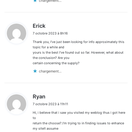
chargement…
d
Erick
i
7 octobre 2023 à 8h16
t
Thank you, I’ve just been looking for info approximately this
:
topic for a while and
yours is the best I’ve found out so far. However, what about
the conclusion? Are you
certain concerning the supply?
chargement…
d
Ryan
i
7 octobre 2023 à 11h11
t
Hi, i believe that i saw you visited my weblog thus i got here
:
to
return the choose?.I’m trying to in finding issues to enhance
my site!I assume