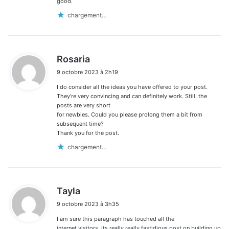
good.
chargement…
d
Rosaria
i
9 octobre 2023 à 2h19
t
I do consider all the ideas you have offered to your post.
:
They’re very convincing and can definitely work. Still, the
posts are very short
for newbies. Could you please prolong them a bit from
subsequent time?
Thank you for the post.
chargement…
d
Tayla
i
9 octobre 2023 à 3h35
t
I am sure this paragraph has touched all the
:
internet visitors, its really really fastidious post on building up