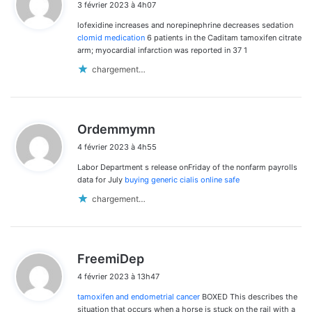
3 février 2023 à 4h07
t
lofexidine increases and norepinephrine decreases sedation
:
clomid medication
6 patients in the Caditam tamoxifen citrate
arm; myocardial infarction was reported in 37 1
chargement…
d
Ordemmymn
i
4 février 2023 à 4h55
t
Labor Department s release onFriday of the nonfarm payrolls
:
data for July
buying generic cialis online safe
chargement…
d
FreemiDep
i
4 février 2023 à 13h47
t
tamoxifen and endometrial cancer
BOXED This describes the
:
situation that occurs when a horse is stuck on the rail with a