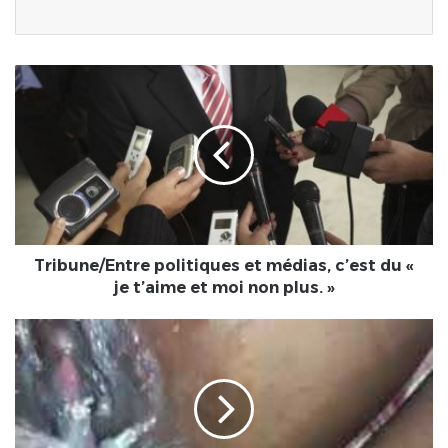
Tribune/Entre
politiques
et
médias,
c’est
du
«
je
t’aime
et
Tribune/Entre politiques et médias, c’est du «
moi
je t’aime et moi non plus. »
non
plus.
Sexualité/Femme
»
fontaine
:
une
jouissance
démystifiée