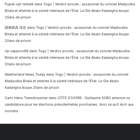
Pupuk cair terbaik
dans
Togo | Verdict-procès : assassinat du colonel Madjoulba
Bitala et atteinte à la sûreté intérieure de l’État. Le Gle Abalo Kadangha écope
20ans de prison
国債残高 現在
dans
Togo | Verdict-procès : assassinat du colonel Madjoulba
Bitala et atteinte à la sûreté intérieure de l’État. Le Gle Abalo Kadangha écope
20ans de prison
rtp sapporo88
dans
Togo | Verdict-procès : assassinat du colonel Madjoulba
Bitala et atteinte à la sûreté intérieure de l’État. Le Gle Abalo Kadangha écope
20ans de prison
Neatherland News Today
dans
Togo | Verdict-procès : assassinat du colonel
Madjoulba Bitala et atteinte à la sûreté intérieure de l’État. Le Gle Abalo
Kadangha écope 20ans de prison
Cami Halısı Transdinyester
dans
CÔTE D’IVOIRE : Guillaume SORO annonce sa
candidature pour les élections présidentielles prochaines. Voici ce qu’il écrit aux
Ivoiriens