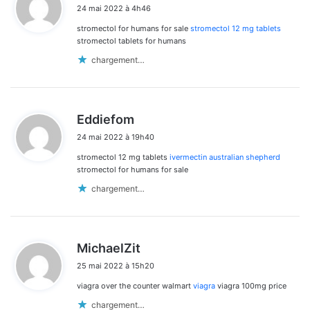
24 mai 2022 à 4h46
t
stromectol for humans for sale
stromectol 12 mg tablets
:
stromectol tablets for humans
chargement…
d
Eddiefom
i
24 mai 2022 à 19h40
t
stromectol 12 mg tablets
ivermectin australian shepherd
:
stromectol for humans for sale
chargement…
d
MichaelZit
i
25 mai 2022 à 15h20
t
viagra over the counter walmart
viagra
viagra 100mg price
:
chargement…