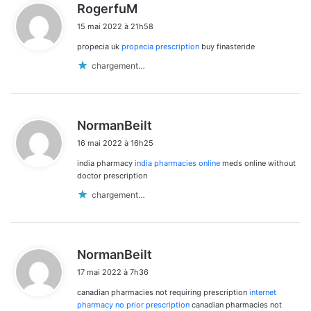
d
RogerfuM
i
15 mai 2022 à 21h58
t
propecia uk
propecia prescription
buy finasteride
:
chargement…
d
NormanBeilt
i
16 mai 2022 à 16h25
t
india pharmacy
india pharmacies online
meds online without
:
doctor prescription
chargement…
d
NormanBeilt
i
17 mai 2022 à 7h36
t
canadian pharmacies not requiring prescription
internet
:
pharmacy no prior prescription
canadian pharmacies not