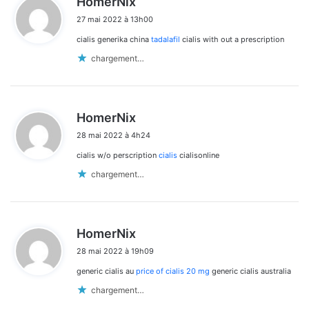
HomerNix
i
27 mai 2022 à 13h00
t
cialis generika china
tadalafil
cialis with out a prescription
:
chargement…
d
HomerNix
i
28 mai 2022 à 4h24
t
cialis w/o perscription
cialis
cialisonline
:
chargement…
d
HomerNix
i
28 mai 2022 à 19h09
t
generic cialis au
price of cialis 20 mg
generic cialis australia
:
chargement…