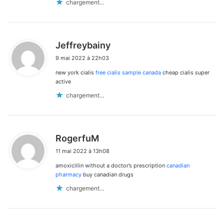
chargement…
d
Jeffreybainy
i
9 mai 2022 à 22h03
t
new york cialis
free cialis sample canada
cheap cialis super
:
active
chargement…
d
RogerfuM
i
11 mai 2022 à 13h08
t
amoxicillin without a doctor’s prescription
canadian
:
pharmacy
buy canadian drugs
chargement…