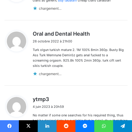
cialis as generic
buy tadalafil
cheap cialis canadian
:
chargement…
d
Oral and Dental Health
i
26 octobre 2022 à 21h00
t
Turk olgun turkish mature 2. 1M 100% 8min 360p. Busty Big
:
Ass Turk Memnune Demiröz gets anal fucked to a
screaming orgasm. 925.8k 100% 2min 360p. turk cift sert
sikis turkish couple.
chargement…
d
ytmp3
i
4 juin 2023 à 20h59
t
No matter if some one searches for his required thing, thus
:
he/she desires\r\nto be available that in detail, thus that thing
is maintained over here.\r\n\r\nFeel free to surf to my
webpage :
ytmp3
Facebook
X
Linkedin
Reddit
Messenger
WhatsApp
Telegram