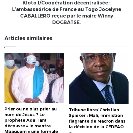
Jocelyne
Kloto 1/Coopération décentralisée :
CABALLERO
L’ambassadrice de France au Togo Jocelyne
reçue
CABALLERO reçue par le maire Winny
par
DOGBATSE.
le
maire
Articles similaires
Winny
DOGBATSE.
Prier ou ne plus prier au
Tribune libre/ Christian
nom de Jésus ? Le
Spieker : Mali, Immixtion
prophète Ada Tara
flagrante de Macron dans
découvre « le mantra
la décision de la CEDEAO
Mbaguum » une formule