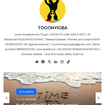
TOGONYIGBA
Lomé-Amadanhomé (Togo) | RCCM:TG-LOM 2018 A 5677 | N°
Récépissé:0425/24/03/11/HAAC | Banque:Orabank / Numéro de Compte:06101-
65386500501-49 (agence kpalimé) | Courriel:togonyigba@gmail.com | Boîte
postale:23BP90053539 Lomé Apédokoè | Tel:(00228) 99460630/93921010 |
Directeur Général : José-Éric Kodjo GAGLI (LeDivin)
Website
Facebook
X
Linkedin
Instagram
TikTok
Actualités
il y a 4 semaines