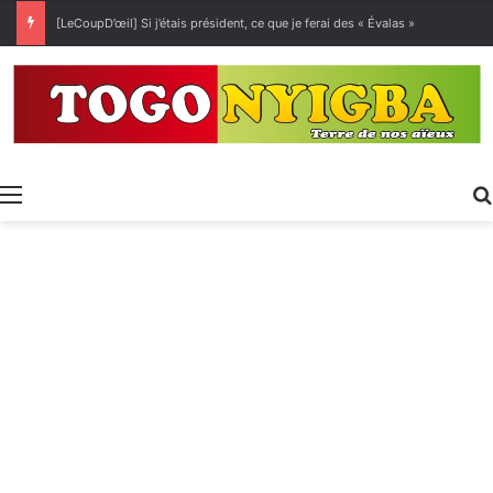
[LeCoupD’œil] Si j’étais président, ce que je ferai des « Évalas »
Menu