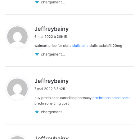
chargement…
d
Jeffreybainy
i
6 mai 2022 à 20h15
t
walmart price for cialis
cialis pills
cialis tadalafil 20mg
:
chargement…
d
Jeffreybainy
i
7 mai 2022 à 8h25
t
buy prednisone canadian pharmacy
prednisone brand name
:
prednisone 5mg cost
chargement…
d
Jeffreybainy