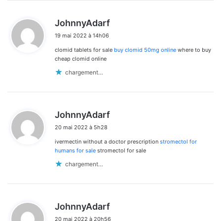
d
JohnnyAdarf
i
19 mai 2022 à 14h06
t
clomid tablets for sale
buy clomid 50mg online
where to buy
:
cheap clomid online
chargement…
d
JohnnyAdarf
i
20 mai 2022 à 5h28
t
ivermectin without a doctor prescription
stromectol for
:
humans for sale
stromectol for sale
chargement…
d
JohnnyAdarf
i
20 mai 2022 à 20h56