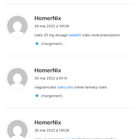
d
HomerNix
i
29 mai 2022 à 10h56
t
cialis 20 mg dosage
tadalafil
cialis none prescription
:
chargement…
d
HomerNix
i
30 mai 2022 à 0h13
t
viagraorcialis
cialis pills
online farmacy cialis
:
chargement…
d
HomerNix
i
30 mai 2022 à 13h28
t