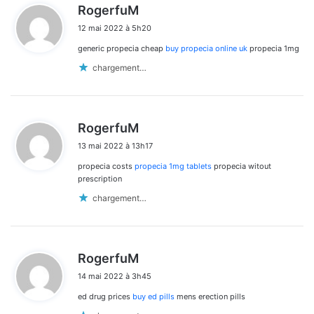
d
RogerfuM
i
12 mai 2022 à 5h20
t
generic propecia cheap
buy propecia online uk
propecia 1mg
:
chargement…
d
RogerfuM
i
13 mai 2022 à 13h17
t
propecia costs
propecia 1mg tablets
propecia witout
:
prescription
chargement…
d
RogerfuM
i
14 mai 2022 à 3h45
t
ed drug prices
buy ed pills
mens erection pills
: