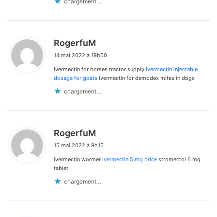
chargement…
d
RogerfuM
i
14 mai 2022 à 19h50
t
ivermectin for horses tractor supply
ivermectin injectable
:
dosage for goats
ivermectin for demodex mites in dogs
chargement…
d
RogerfuM
i
15 mai 2022 à 9h15
t
ivermectin wormer
ivermectin 5 mg price
stromectol 6 mg
:
tablet
chargement…