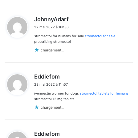
d
JohnnyAdarf
i
22 mai 2022 à 16h36
t
stromectol for humans for sale
stromectol for sale
:
prescribing stromectol
chargement…
d
Eddiefom
i
23 mai 2022 à 11h57
t
ivermectin wormer for dogs
stromectol tablets for humans
:
stromectol 12 mg tablets
chargement…
d
Eddiefom
i