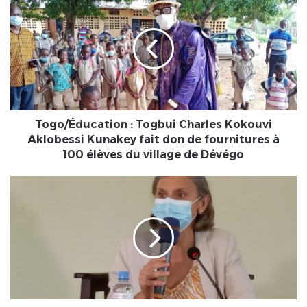
Éducation
:
Togbui
Charles
Kokouvi
Aklobessi
Kunakey
fait
don
Togo/Éducation : Togbui Charles Kokouvi
de
Aklobessi Kunakey fait don de fournitures à
fournitures
100 élèves du village de Dévégo
à
100
Kloto
élèves
1/Coopération
du
décentralisée
village
:
de
L’ambassadrice
Dévégo
de
France
au
Togo