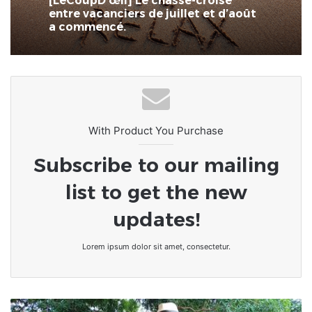
[LeCoupD’œil] Le chassé-croisé
entre vacanciers de juillet et d’août
a commencé.
With Product You Purchase
Subscribe to our mailing
list to get the new
updates!
Lorem ipsum dolor sit amet, consectetur.
Togo/