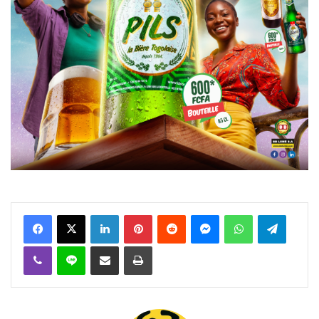
Facebook
X
Linkedin
Pinterest
Reddit
Messenger
WhatsApp
Telegra
Viber
Ligne
Partager par email
Imprimer