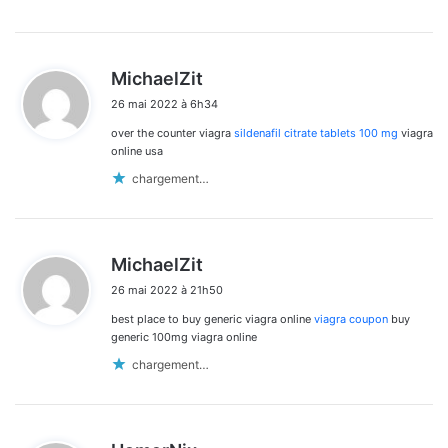
d
MichaelZit
i
26 mai 2022 à 6h34
t
over the counter viagra
sildenafil citrate tablets 100 mg
viagra
:
online usa
chargement…
d
MichaelZit
i
26 mai 2022 à 21h50
t
best place to buy generic viagra online
viagra coupon
buy
:
generic 100mg viagra online
chargement…
d