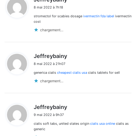
i
8 mai 2022 à 7h18
t
stromectol for scabies dosage
ivermectin fda label
ivermectin
:
cost
chargement…
d
Jeffreybainy
i
8 mai 2022 à 21h07
t
generica cialis
cheapest cialis usa
cialis tablets for sell
:
chargement…
d
Jeffreybainy
i
9 mai 2022 à 9h37
t
cialis soft tabs, united states origin
cialis usa online
cialis as
:
generic