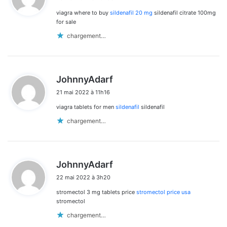
t
viagra where to buy
sildenafil 20 mg
sildenafil citrate 100mg
:
for sale
chargement…
d
JohnnyAdarf
i
21 mai 2022 à 11h16
t
viagra tablets for men
sildenafil
sildenafil
:
chargement…
d
JohnnyAdarf
i
22 mai 2022 à 3h20
t
stromectol 3 mg tablets price
stromectol price usa
:
stromectol
chargement…