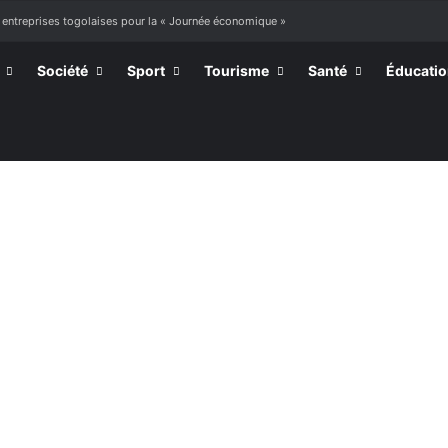
 entreprises togolaises pour la « Journée économique »
Société
Sport
Tourisme
Santé
Éducati