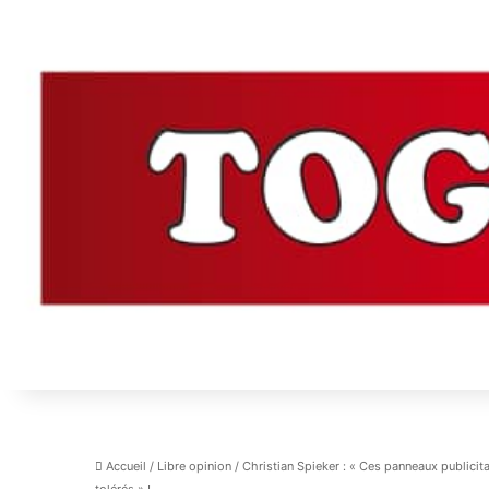
Accueil
/
Libre opinion
/
Christian Spieker : « Ces panneaux publicit