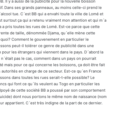
B. Il y a aussi de la publicité pour la nouvelle boisson
if. Dans ses grands panneaux, au moins celle-ci prend le
´alcool tue. C´est BB qui a envahi toute la ville de Lomé et
st surtout ça qui a retenu vraiment mon attention et qui m´a
a a pris toutes les rues de Lomé. Est-ce parce que cette
rente de taille, dénommée Djama, qu´elle mène cette
u quoi? Comment le gouvenement en particulier le
sons peut-il tolérer ce genre de publicité dans une
 pour les étrangers qui viennent dans le pays. D´abord la
e n´était pas le cas, comment dans un pays on pourrait
ité mais pour ce qui concerne les boissons, ça doit être fait
s autorités en charge de ce secteur. Est-ce qu´en France
ssons dans toutes les rues serait-t-elle possible? Le
cs qui font ce qu´ils veulent au Togo en particulier les
mlpoyé de cette société BB a poussé par son comportement
 suicide) dont nous portons le même nom de naissance (nom
eur appartient. C´est très indigne de la part de ce dernier.