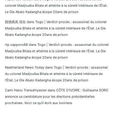
colonel Madjoulba Bitala et atteinte à la sûreté intérieure de l’État.
Le Gle Abalo Kadangha écope 20ans de prison
国債残高 現在
dans
Togo | Verdict-procès : assassinat du colonel
Madjoulba Bitala et atteinte à la sûreté intérieure de l’État. Le Gle
Abalo Kadangha écope 20ans de prison
rtp sapporo88
dans
Togo | Verdict-procès : assassinat du colonel
Madjoulba Bitala et atteinte à la sûreté intérieure de l’État. Le Gle
Abalo Kadangha écope 20ans de prison
Neatherland News Today
dans
Togo | Verdict-procès : assassinat
du colonel Madjoulba Bitala et atteinte à la sûreté intérieure de
l’État. Le Gle Abalo Kadangha écope 20ans de prison
Cami Halısı Transdinyester
dans
CÔTE D’IVOIRE : Guillaume SORO
annonce sa candidature pour les élections présidentielles
prochaines. Voici ce qu’il écrit aux Ivoiriens