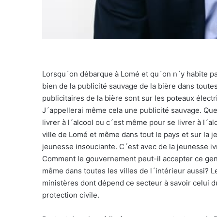
Lorsqu´on débarque à Lomé et qu´on n´y habite pas a
bien de la publicité sauvage de la bière dans tout
publicitaires de la bière sont sur les poteaux électr
J´appellerai même cela une publicité sauvage. Quel 
livrer à l´alcool ou c´est même pour se livrer à l´al
ville de Lomé et même dans tout le pays et sur la j
jeunesse insouciante. C´est avec de la jeunesse i
Comment le gouvernement peut-il accepter ce genr
même dans toutes les villes de l´intérieur aussi? Le
ministères dont dépend ce secteur à savoir celui du
protection civile.