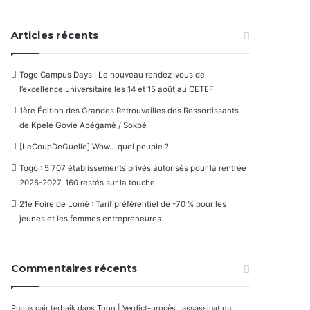
Articles récents
Togo Campus Days : Le nouveau rendez-vous de
l’excellence universitaire les 14 et 15 août au CETEF
1ère Édition des Grandes Retrouvailles des Ressortissants
de Kpélé Govié Apégamé / Sokpé
[LeCoupDeGuelle] Wow… quel peuple ?
Togo : 5 707 établissements privés autorisés pour la rentrée
2026-2027, 160 restés sur la touche
21e Foire de Lomé : Tarif préférentiel de -70 % pour les
jeunes et les femmes entrepreneures
Commentaires récents
Pupuk cair terbaik
dans
Togo | Verdict-procès : assassinat du