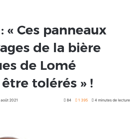
 : « Ces panneaux
vages de la bière
rues de Lomé
être tolérés » !
5 août 2021
84
1 395
4 minutes de lecture