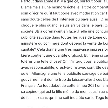
Partout dans Lomé il n´y a que ça, surtout pour la B
Djama mais à une moindre échelle, à titre comparat
soin d´écrire qu´il faut boire avec modération car l
sans doute celles de l´intérieur du pays aussi. C´e
choqué le plus quand je suis arrivé dans le pays. Ç
société BB a dorénavant en face d´elle une concur
publicité sauvage dans toutes les rues de Lomé o
ministère du commere dont dépend la vente de bois
capitale? Cela donne une très mauvaise impression
bière contient une quantité d´alcool. Et même si c
tolérer une telle chose? On n´interdit pas la public
avec responsabilité, c´est-à-dire avec contrôle de
ou en Allemagne une telle publicité sauvage de boi
gouvernement donne trop de laisser-aller à ces blan
Français. Au tout début de cette année 2021 un e
sa copine (qui est la fille même de mon cousin au
de famille) sans qu´il ne soit inquiété car le Togo l