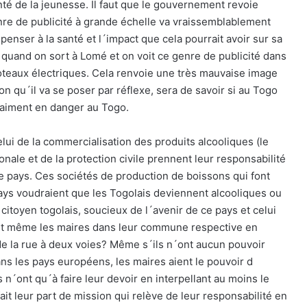
anté de la jeunesse. Il faut que le gouvernement revoie
nre de publicité à grande échelle va vraissemblablement
 penser à la santé et l´impact que cela pourrait avoir sur sa
te quand on sort à Lomé et on voit ce genre de publicité dans
 poteaux électriques. Cela renvoie une très mauvaise image
on qu´il va se poser par réflexe, sera de savoir si au Togo
vraiment en danger au Togo.
elui de la commercialisation des produits alcooliques (le
onale et de la protection civile prennent leur responsabilité
le pays. Ces sociétés de production de boissons qui font
pays voudraient que les Togolais deviennent alcooliques ou
citoyen togolais, soucieux de l´avenir de ce pays et celui
sent même les maires dans leur commune respective en
e la rue à deux voies? Même s´ils n´ont aucun pouvoir
ns les pays européens, les maires aient le pouvoir d
ls n´ont qu´à faire leur devoir en interpellant au moins le
ait leur part de mission qui relève de leur responsabilité en