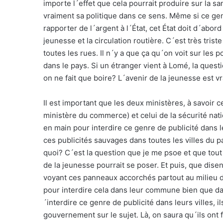
importe l´effet que cela pourrait produire sur la s
vraiment sa politique dans ce sens. Même si ce ge
rapporter de l´argent à l´État, cet État doit d´abord
jeunesse et la circulation routière. C´est très tris
toutes les rues. Il n´y a que ça qu´on voit sur les
dans le pays. Si un étranger vient à Lomé, la questi
on ne fait que boire? L´avenir de la jeunesse est 
Il est important que les deux ministères, à savoir c
ministère du commerce) et celui de la sécurité nati
en main pour interdire ce genre de publicité dans 
ces publicités sauvages dans toutes les villes du 
quoi? C´est la question que je me psoe et que tout 
de la jeunesse pourrait se poser. Et puis, que di
voyant ces panneaux accorchés partout au milieu d
pour interdire cela dans leur commune bien que da
´interdire ce genre de publicité dans leurs villes, i
gouvernement sur le sujet. Là, on saura qu´ils ont f