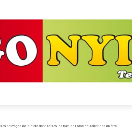
aires sauvages de la bière dans toutes les rues de Lomé n’auraient pas dû être