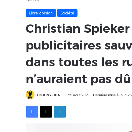
tolérés » !
Libre opinion
Société
Christian Spieker
publicitaires sau
dans toutes les 
n’auraient pas dû 
TOGONYIGBA
25 août 2021
Dernière mise à jour: 2
Facebook
X
Linkedin