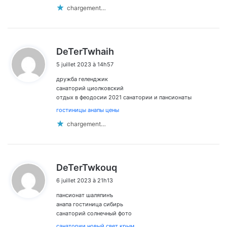
chargement…
d
DeTerTwhaih
i
5 juillet 2023 à 14h57
t
дружба геленджик
:
санаторий циолковский
отдых в феодосии 2021 санатории и пансионаты
гостиницы анапы цены
chargement…
d
DeTerTwkouq
i
6 juillet 2023 à 21h13
t
пансионат шаляпинъ
:
анапа гостиница сибирь
санаторий солнечный фото
санатории новый свет крым