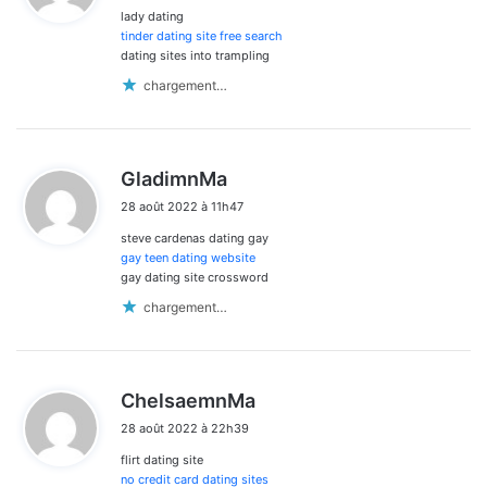
les
lady dating
:
commentaires
tinder dating site free search
dating sites into trampling
chargement…
d
GladimnMa
i
28 août 2022 à 11h47
t
steve cardenas dating gay
:
gay teen dating website
gay dating site crossword
chargement…
d
ChelsaemnMa
i
28 août 2022 à 22h39
t
flirt dating site
:
no credit card dating sites