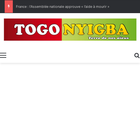
[LeCoupD’œil] Le chassé-croisé entre vacanciers de juillet et d’août a commencé.
Menu