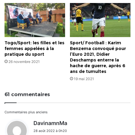
Togo/Sport: les filles et les
Sport/ Football : Karim
femmes appelées à la
Benzema convoqué pour
pratique du sport
l’Euro 2021, Didier
Deschamps enterre la
26 novembre 2021
hache de guerre, après 6
ans de tumultes
19 mai 2021
61 commentaires
Navigation
Commentaires plus anciens
d
DavinamnMa
dans
i
28 août 2022 à 0h20
t