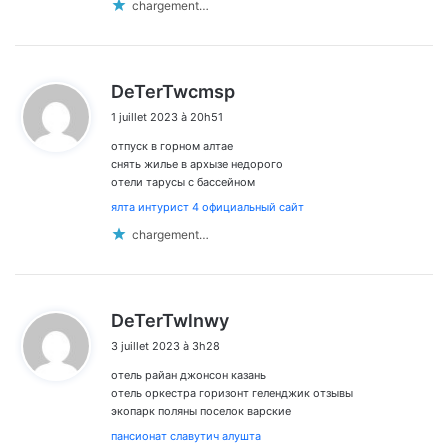
chargement…
d
DeTerTwcmsp
i
1 juillet 2023 à 20h51
t
отпуск в горном алтае
:
снять жилье в архызе недорого
отели тарусы с бассейном
ялта интурист 4 официальный сайт
chargement…
d
DeTerTwlnwy
i
3 juillet 2023 à 3h28
t
отель райан джонсон казань
:
отель оркестра горизонт геленджик отзывы
экопарк поляны поселок варские
пансионат славутич алушта