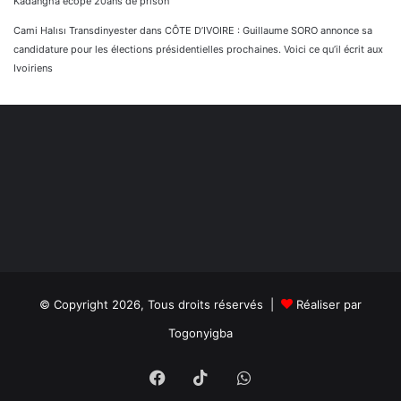
Kadangha écope 20ans de prison
Cami Halısı Transdinyester
dans
CÔTE D’IVOIRE : Guillaume SORO annonce sa
candidature pour les élections présidentielles prochaines. Voici ce qu’il écrit aux
Ivoiriens
© Copyright 2026, Tous droits réservés |
Réaliser par
Togonyigba
Facebook
TikTok
WhatsApp