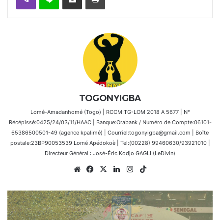
TOGONYIGBA
Lomé-Amadanhomé (Togo) | RCCM:TG-LOM 2018 A 5677 | N°
Récépissé:0425/24/03/11/HAAC | Banque:Orabank / Numéro de Compte:06101-
65386500501-49 (agence kpalimé) | Courriel:togonyigba@gmail.com | Boîte
postale:23BP90053539 Lomé Apédokoè | Tel:(00228) 99460630/93921010 |
Directeur Général : José-Éric Kodjo GAGLI (LeDivin)
Website
Facebook
X
Linkedin
Instagram
TikTok