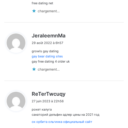
free dating net
chargement…
d
JeraleemnMa
i
29 août 2022 à 6h57
t
growls gay dating
:
gay bear dating sites
gay free dating 4 older uk
chargement…
d
ReTerTwcuqy
i
27 juin 2023 à 22h56
t
рокет калуга
:
санаторий дельфин адлер цены на 2021 год
ок орбита ольгинка официальный сайт