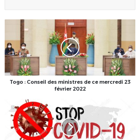
Togo
:
Conseil
des
ministres
de
ce
mercredi
23
février
Togo : Conseil des ministres de ce mercredi 23
2022
février 2022
COVID
:
LEVÉE
DES
MESURES
RESTRICTIVES