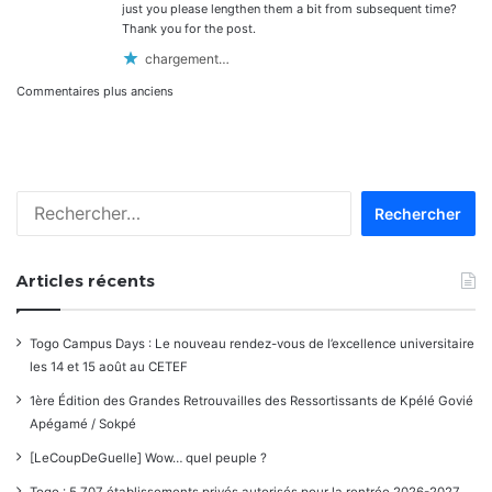
just you please lengthen them a bit from subsequent time?
Thank you for the post.
chargement…
Navigation
Commentaires plus anciens
dans
les
Rechercher :
commentaires
Articles récents
Togo Campus Days : Le nouveau rendez-vous de l’excellence universitaire
les 14 et 15 août au CETEF
1ère Édition des Grandes Retrouvailles des Ressortissants de Kpélé Govié
Apégamé / Sokpé
[LeCoupDeGuelle] Wow… quel peuple ?