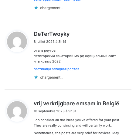
chargement…
d
DeTerTwoyky
i
8 juillet 2023 à 3h14
t
отель реутов
:
пятигорский санаторий мо рф официальный сайт
нг в крыму 2022
гостиница западная ростов
chargement…
d
vrij verkrijgbare emsam in België
i
18 septembre 2023 à 9h31
t
I do consider all the ideas you’ve offered for your post.
:
They are really convincing and will certainly work.
Nonetheless, the posts are very brief for novices. May