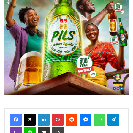
Facebook
X
Linkedin
Pinterest
Reddit
Messenger
WhatsApp
Telegra
Viber
Ligne
Partager par email
Imprimer