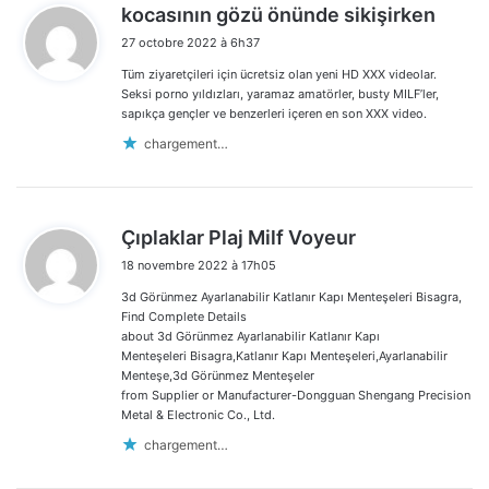
d
kocasının gözü önünde sikişirken
i
27 octobre 2022 à 6h37
t
Tüm ziyaretçileri için ücretsiz olan yeni HD XXX videolar.
:
Seksi porno yıldızları, yaramaz amatörler, busty MILF’ler,
sapıkça gençler ve benzerleri içeren en son XXX video.
chargement…
d
Çıplaklar Plaj Milf Voyeur
i
18 novembre 2022 à 17h05
t
3d Görünmez Ayarlanabilir Katlanır Kapı Menteşeleri Bisagra,
:
Find Complete Details
about 3d Görünmez Ayarlanabilir Katlanır Kapı
Menteşeleri Bisagra,Katlanır Kapı Menteşeleri,Ayarlanabilir
Menteşe,3d Görünmez Menteşeler
from Supplier or Manufacturer-Dongguan Shengang Precision
Metal & Electronic Co., Ltd.
chargement…