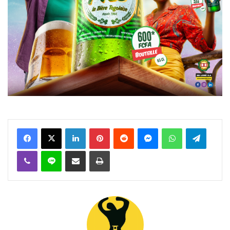
Facebook
X
Linkedin
Pinterest
Reddit
Messenger
WhatsApp
Telegra
Viber
Ligne
Partager par email
Imprimer