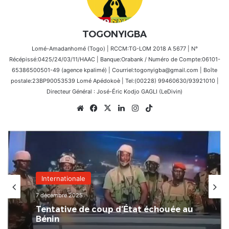
TOGONYIGBA
Lomé-Amadanhomé (Togo) | RCCM:TG-LOM 2018 A 5677 | N°
Récépissé:0425/24/03/11/HAAC | Banque:Orabank / Numéro de Compte:06101-
65386500501-49 (agence kpalimé) | Courriel:togonyigba@gmail.com | Boîte
postale:23BP90053539 Lomé Apédokoè | Tel:(00228) 99460630/93921010 |
Directeur Général : José-Éric Kodjo GAGLI (LeDivin)
Website
Facebook
X
Linkedin
Instagram
TikTok
Internationale
7 décembre 2025
Tentative de coup d’État échouée au
Bénin