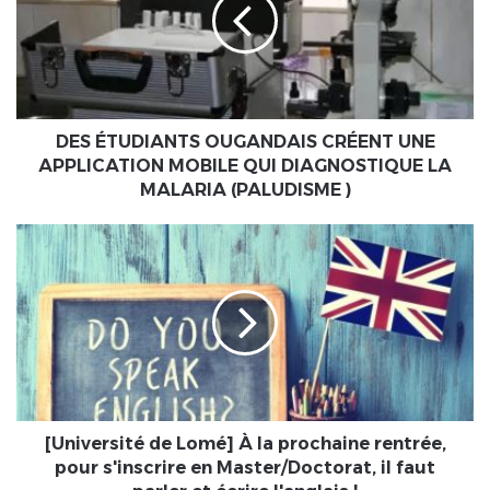
CRÉENT
UNE
APPLICATION
MOBILE
QUI
DIAGNOSTIQUE
LA
DES ÉTUDIANTS OUGANDAIS CRÉENT UNE
MALARIA
APPLICATION MOBILE QUI DIAGNOSTIQUE LA
(PALUDISME
MALARIA (PALUDISME )
)
[Université
de
Lomé]
À
la
prochaine
rentrée,
pour
s'inscrire
en
[Université de Lomé] À la prochaine rentrée,
Master/Doctorat,
pour s'inscrire en Master/Doctorat, il faut
il