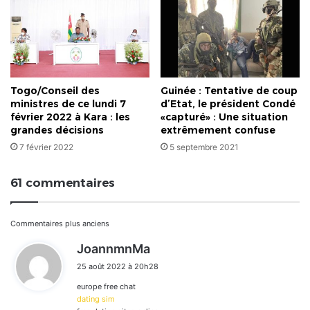
Togo/Conseil des
Guinée : Tentative de coup
ministres de ce lundi 7
d’Etat, le président Condé
février 2022 à Kara : les
«capturé» : Une situation
grandes décisions
extrêmement confuse
7 février 2022
5 septembre 2021
61 commentaires
Navigation
Commentaires plus anciens
d
JoannmnMa
dans
i
25 août 2022 à 20h28
t
les
europe free chat
:
commentaires
dating sim