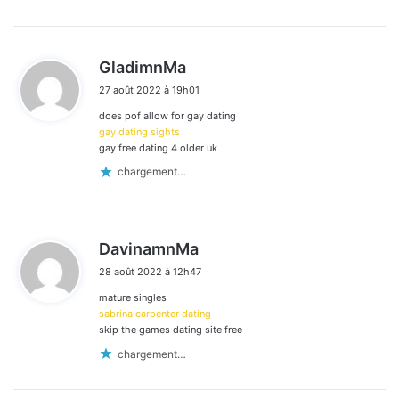
d
GladimnMa
i
27 août 2022 à 19h01
t
does pof allow for gay dating
:
gay dating sights
gay free dating 4 older uk
chargement…
d
DavinamnMa
i
28 août 2022 à 12h47
t
mature singles
:
sabrina carpenter dating
skip the games dating site free
chargement…