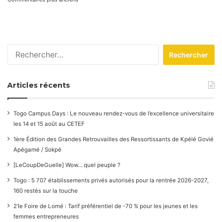
Navigation
dans
les
Rechercher :
commentaires
Articles récents
Togo Campus Days : Le nouveau rendez-vous de l’excellence universitaire
les 14 et 15 août au CETEF
1ère Édition des Grandes Retrouvailles des Ressortissants de Kpélé Govié
Apégamé / Sokpé
[LeCoupDeGuelle] Wow… quel peuple ?
Togo : 5 707 établissements privés autorisés pour la rentrée 2026-2027,
160 restés sur la touche
21e Foire de Lomé : Tarif préférentiel de -70 % pour les jeunes et les
femmes entrepreneures