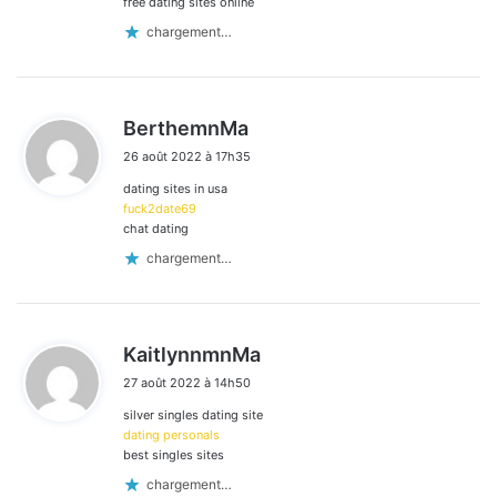
free dating sites online
chargement…
d
BerthemnMa
i
26 août 2022 à 17h35
t
dating sites in usa
:
fuck2date69
chat dating
chargement…
d
KaitlynnmnMa
i
27 août 2022 à 14h50
t
silver singles dating site
:
dating personals
best singles sites
chargement…