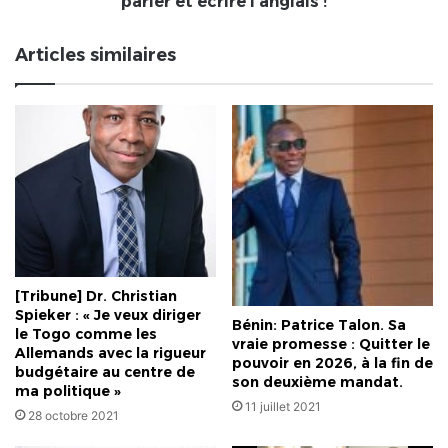
parler et écrire l'anglais !
faut
parler
Articles similaires
et
écrire
l'anglais
!
[Tribune] Dr. Christian
Spieker : « Je veux diriger
Bénin: Patrice Talon. Sa
le Togo comme les
vraie promesse : Quitter le
Allemands avec la rigueur
pouvoir en 2026, à la fin de
budgétaire au centre de
son deuxième mandat.
ma politique »
11 juillet 2021
28 octobre 2021