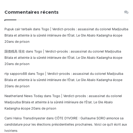
Commentaires récents
Pupuk cair terbaik
dans
Togo | Verdict-procès : assassinat du colonel Madjoulba
Bitala et atteinte à la sûreté intérieure de l’État. Le Gle Abalo Kadangha écope
20ans de prison
国債残高 現在
dans
Togo | Verdict-procès : assassinat du colonel Madjoulba
Bitala et atteinte à la sûreté intérieure de l’État. Le Gle Abalo Kadangha écope
20ans de prison
rtp sapporo88
dans
Togo | Verdict-procès : assassinat du colonel Madjoulba
Bitala et atteinte à la sûreté intérieure de l’État. Le Gle Abalo Kadangha écope
20ans de prison
Neatherland News Today
dans
Togo | Verdict-procès : assassinat du colonel
Madjoulba Bitala et atteinte à la sûreté intérieure de l’État. Le Gle Abalo
Kadangha écope 20ans de prison
Cami Halısı Transdinyester
dans
CÔTE D’IVOIRE : Guillaume SORO annonce sa
candidature pour les élections présidentielles prochaines. Voici ce qu’il écrit aux
Ivoiriens