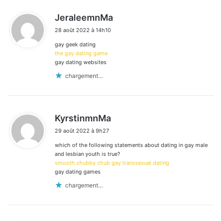
d
JeraleemnMa
i
28 août 2022 à 14h10
t
gay geek dating
:
the gay dating game
gay dating websites
chargement…
d
KyrstinmnMa
i
29 août 2022 à 9h27
t
which of the following statements about dating in gay male
:
and lesbian youth is true?
smooth chubby chub gay transsexual dating
gay dating games
chargement…