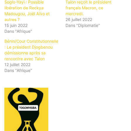
Soglo-Yayi : Possible
Talon reçoit le président
libération de Reckya
français Macron, ce
Madougou, Joël Aïvo et
mercredi.
autres ?
26 juillet 2022
15 juin 2022
Dans "Diplomatie"
Dans "Afrique"
Bénin/Cour Constitutionnelle
: Le président Djogbenou
démissionne après sa
rencontre avec Talon
12 juillet 2022
Dans "Afrique"