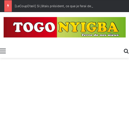
[LeCoupD’œil] Si j’étais président, ce que je ferai des « Évalas »
Menu