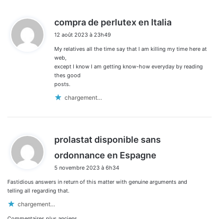
d
compra de perlutex en Italia
i
12 août 2023 à 23h49
t
My relatives all the time say that I am killing my time here at
:
web,
except I know I am getting know-how everyday by reading
thes good
posts.
chargement…
prolastat disponible sans
d
ordonnance en Espagne
i
5 novembre 2023 à 6h34
t
Fastidious answers in return of this matter with genuine arguments and
:
telling all regarding that.
chargement…
Commentaires plus anciens