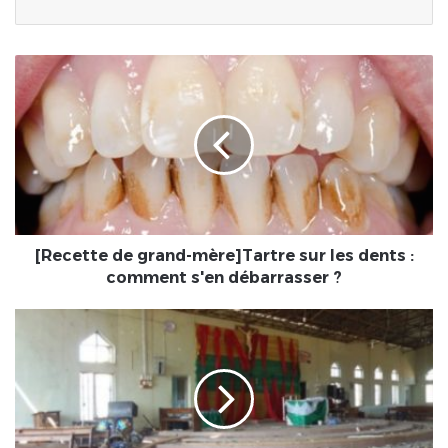
[Recette
de
grand-
mère]Tartre
sur
les
dents
:
comment
s'en
[Recette de grand-mère]Tartre sur les dents :
débarrasser
comment s'en débarrasser ?
?
Nigeria/
Des
dizaines
de
fidèles
tués
dans