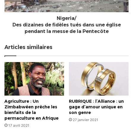
une
église
pendant
Nigeria/
la
Des dizaines de fidèles tués dans une église
messe
pendant la messe de la Pentecôte
de
la
Articles similaires
Pentecôte
Agriculture : Un
RUBRIQUE : l’Alliance : un
Zimbabwéen prêche les
gage d’amour unique en
bienfaits de la
son genre
permaculture en Afrique
27 janvier 2021
17 avril 2021