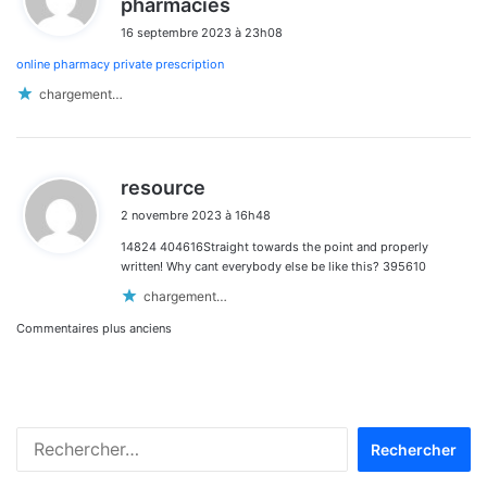
pharmacies
i
16 septembre 2023 à 23h08
t
online pharmacy private prescription
:
chargement…
d
resource
i
2 novembre 2023 à 16h48
t
14824 404616Straight towards the point and properly
:
written! Why cant everybody else be like this? 395610
chargement…
Navigation
Commentaires plus anciens
dans
les
Rechercher :
commentaires