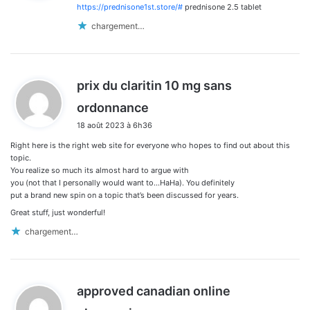
:
commentaires
https://prednisone1st.store/#
prednisone 2.5 tablet
chargement…
prix du claritin 10 mg sans
d
ordonnance
i
18 août 2023 à 6h36
t
Right here is the right web site for everyone who hopes to find out about this
:
topic.
You realize so much its almost hard to argue with
you (not that I personally would want to…HaHa). You definitely
put a brand new spin on a topic that’s been discussed for years.
Great stuff, just wonderful!
chargement…
approved canadian online
d