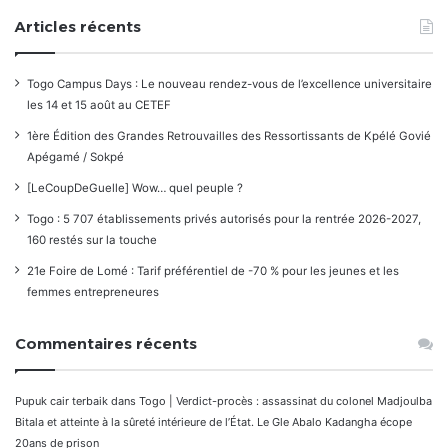
Articles récents
Togo Campus Days : Le nouveau rendez-vous de l’excellence universitaire
les 14 et 15 août au CETEF
1ère Édition des Grandes Retrouvailles des Ressortissants de Kpélé Govié
Apégamé / Sokpé
[LeCoupDeGuelle] Wow… quel peuple ?
Togo : 5 707 établissements privés autorisés pour la rentrée 2026-2027,
160 restés sur la touche
21e Foire de Lomé : Tarif préférentiel de -70 % pour les jeunes et les
femmes entrepreneures
Commentaires récents
Pupuk cair terbaik
dans
Togo | Verdict-procès : assassinat du colonel Madjoulba
Bitala et atteinte à la sûreté intérieure de l’État. Le Gle Abalo Kadangha écope
20ans de prison