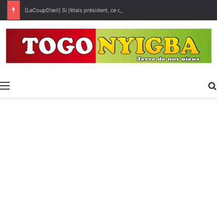
[LeCoupD’œil] Si j’étais président, ce que je ferai des « Évalas »
Menu