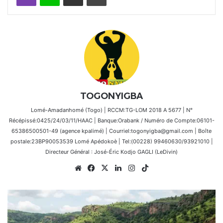
TOGONYIGBA
Lomé-Amadanhomé (Togo) | RCCM:TG-LOM 2018 A 5677 | N°
Récépissé:0425/24/03/11/HAAC | Banque:Orabank / Numéro de Compte:06101-
65386500501-49 (agence kpalimé) | Courriel:togonyigba@gmail.com | Boîte
postale:23BP90053539 Lomé Apédokoè | Tel:(00228) 99460630/93921010 |
Directeur Général : José-Éric Kodjo GAGLI (LeDivin)
Website
Facebook
X
Linkedin
Instagram
TikTok