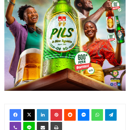
Facebook
X
Linkedin
Pinterest
Reddit
Messenger
WhatsApp
Telegra
Viber
Ligne
Partager par email
Imprimer