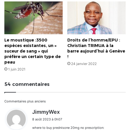
Le moustique :3500
Droits de l’homme/EPU :
espèces existantes, un «
Christian TRIMUA à la
suceur de sang » qui
barre aujourd’hui à Genève
préfère un certain type de
!
peau
24 janvier 2022
1 juin 2021
54 commentaires
Navigation
Commentaires plus anciens
d
JimmyWex
dans
i
8 août 2023 à 0h07
t
les
where to buy prednisone 20mg no prescription: