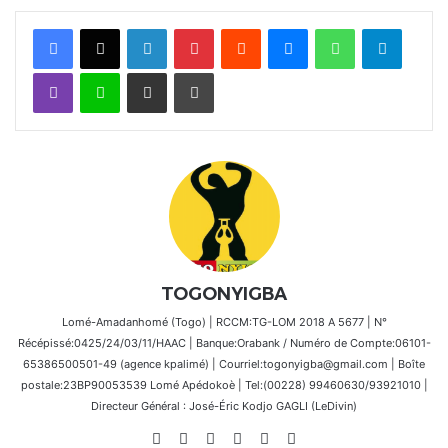
Facebook
X
Linkedin
Pinterest
Reddit
Messenger
WhatsApp
Telegra
Viber
Ligne
Partager par email
Imprimer
TOGONYIGBA
Lomé-Amadanhomé (Togo) | RCCM:TG-LOM 2018 A 5677 | N°
Récépissé:0425/24/03/11/HAAC | Banque:Orabank / Numéro de Compte:06101-
65386500501-49 (agence kpalimé) | Courriel:togonyigba@gmail.com | Boîte
postale:23BP90053539 Lomé Apédokoè | Tel:(00228) 99460630/93921010 |
Directeur Général : José-Éric Kodjo GAGLI (LeDivin)
Website
Facebook
X
Linkedin
Instagram
TikTok