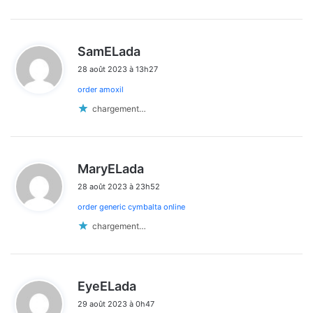
d
SamELada
i
28 août 2023 à 13h27
t
order amoxil
:
chargement…
d
MaryELada
i
28 août 2023 à 23h52
t
order generic cymbalta online
:
chargement…
d
EyeELada
i
29 août 2023 à 0h47
t