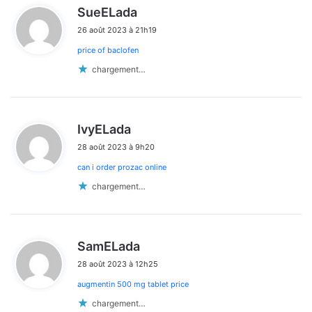
d
SueELada
i
26 août 2023 à 21h19
t
price of baclofen
:
chargement…
d
IvyELada
i
28 août 2023 à 9h20
t
can i order prozac online
:
chargement…
d
SamELada
i
28 août 2023 à 12h25
t
augmentin 500 mg tablet price
:
chargement…