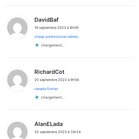
d
DavidBaf
i
19 septembre 2023 à 8h09
t
cheap prednisolone tablets
:
chargement…
d
RichardCot
i
20 septembre 2023 à 9h56
t
canada flomax
:
chargement…
d
AlanELada
i
20 septembre 2023 à 13h24
t