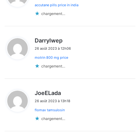
accutane pills price in india
:
chargement…
d
Darrylwep
i
26 août 2023 à 12h06
t
motrin 800 mg price
:
chargement…
d
JoeELada
i
26 août 2023 à 13h18
t
flomax tamsulosin
:
chargement…