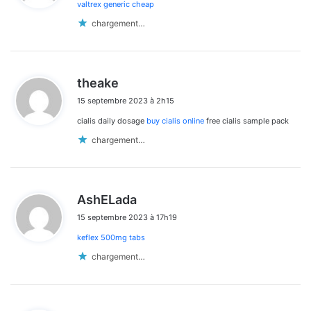
valtrex generic cheap
:
chargement…
d
theake
i
15 septembre 2023 à 2h15
t
cialis daily dosage
buy cialis online
free cialis sample pack
:
chargement…
d
AshELada
i
15 septembre 2023 à 17h19
t
keflex 500mg tabs
:
chargement…