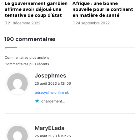
Le gouvernement gambien
Afrique : une bonne
affirme avoir déjoué une
nouvelle pour le continent
tentative de coup d’État
en matière de santé
21 décembre 2022
24 septembre 2022
190 commentaires
Navigation
Commentaires plus anciens
Commentaires plus récents
dans
d
Josephmes
i
les
25 août 2023 à 12h06
t
commentaires
tetracycline online uk
:
chargement…
d
MaryELada
i
25 août 2023 à 19h25
t