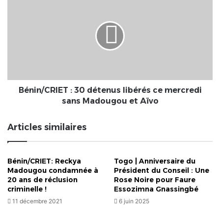
ville,
:
sera
30
fermé
détenus
à
libérés
jamais
ce
!
mercredi
sans
Madougou
et
Bénin/CRIET : 30 détenus libérés ce mercredi
Aïvo
sans Madougou et Aïvo
Articles similaires
Bénin/CRIET: Reckya
Togo | Anniversaire du
Madougou condamnée à
Président du Conseil : Une
20 ans de réclusion
Rose Noire pour Faure
criminelle !
Essozimna Gnassingbé
11 décembre 2021
6 juin 2025