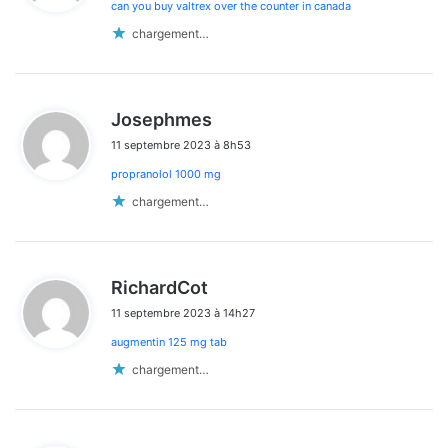
can you buy valtrex over the counter in canada
:
chargement…
d
Josephmes
i
11 septembre 2023 à 8h53
t
propranolol 1000 mg
:
chargement…
d
RichardCot
i
11 septembre 2023 à 14h27
t
augmentin 125 mg tab
:
chargement…