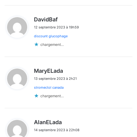
d
DavidBaf
i
12 septembre 2023 à 19h59
t
discount glucophage
:
chargement…
d
MaryELada
i
13 septembre 2023 à 2h21
t
stromectol canada
:
chargement…
d
AlanELada
i
14 septembre 2023 à 22h08
t