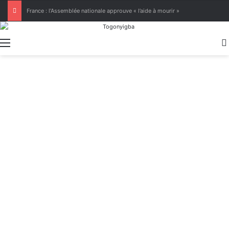
[LeCoupD’œil] Le chassé-croisé entre vacanciers de juillet et d’août a commencé.
Menu