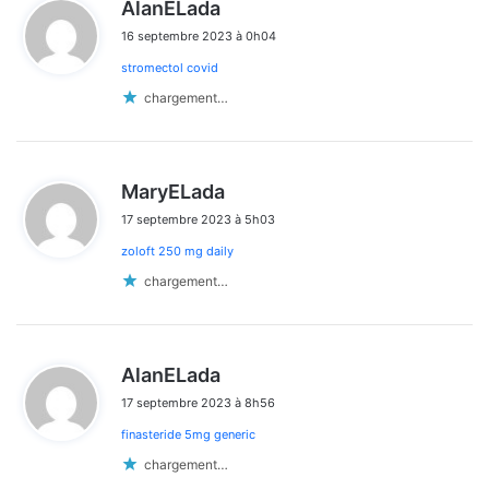
d
AlanELada
i
16 septembre 2023 à 0h04
t
stromectol covid
:
chargement…
d
MaryELada
i
17 septembre 2023 à 5h03
t
zoloft 250 mg daily
:
chargement…
d
AlanELada
i
17 septembre 2023 à 8h56
t
finasteride 5mg generic
:
chargement…