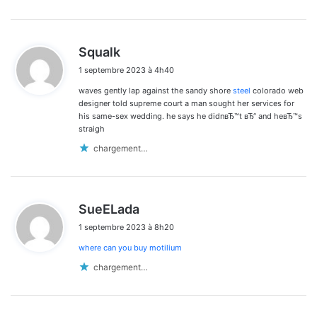
d
Squalk
i
1 septembre 2023 à 4h40
t
waves gently lap against the sandy shore
steel
colorado web
:
designer told supreme court a man sought her services for
his same-sex wedding. he says he didnвЂ™t вЂ“ and heвЂ™s
straigh
chargement…
d
SueELada
i
1 septembre 2023 à 8h20
t
where can you buy motilium
:
chargement…