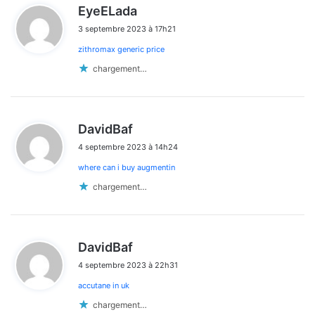
d
EyeELada
i
3 septembre 2023 à 17h21
t
zithromax generic price
:
chargement…
d
DavidBaf
i
4 septembre 2023 à 14h24
t
where can i buy augmentin
:
chargement…
d
DavidBaf
i
4 septembre 2023 à 22h31
t
accutane in uk
:
chargement…