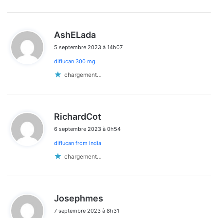
d
AshELada
i
5 septembre 2023 à 14h07
t
diflucan 300 mg
:
chargement…
d
RichardCot
i
6 septembre 2023 à 0h54
t
diflucan from india
:
chargement…
d
Josephmes
i
7 septembre 2023 à 8h31
t