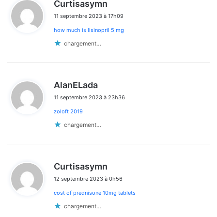
d
Curtisasymn
i
11 septembre 2023 à 17h09
t
how much is lisinopril 5 mg
:
chargement…
d
AlanELada
i
11 septembre 2023 à 23h36
t
zoloft 2019
:
chargement…
d
Curtisasymn
i
12 septembre 2023 à 0h56
t
cost of prednisone 10mg tablets
:
chargement…