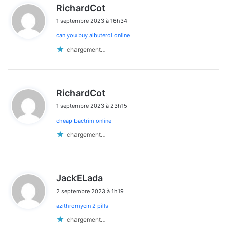
d
RichardCot
i
1 septembre 2023 à 16h34
t
can you buy albuterol online
:
chargement…
d
RichardCot
i
1 septembre 2023 à 23h15
t
cheap bactrim online
:
chargement…
d
JackELada
i
2 septembre 2023 à 1h19
t
azithromycin 2 pills
:
chargement…