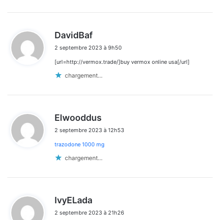
d
DavidBaf
i
2 septembre 2023 à 9h50
t
[url=http://vermox.trade/]buy vermox online usa[/url]
:
chargement…
d
Elwooddus
i
2 septembre 2023 à 12h53
t
trazodone 1000 mg
:
chargement…
d
IvyELada
i
2 septembre 2023 à 21h26
t