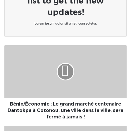
list to get the new
updates!
Lorem ipsum dolor sit amet, consectetur.
Bénin/
Économie
:
Le
grand
marché
centenaire
Dantokpa
à
Cotonou,
Bénin/Économie : Le grand marché centenaire
une
Dantokpa à Cotonou, une ville dans la ville, sera
ville
fermé à jamais !
dans
la
Bénin/CRIET