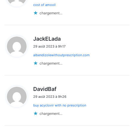
cost of amoxil
:
chargement…
d
JackELada
i
29 août 2023 à 9h17
t
albendizolewithoutprescription.com
:
chargement…
d
DavidBaf
i
29 août 2023 à 9h26
t
buy acyclovir with no prescription
:
chargement…