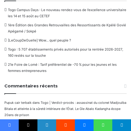
Togo Campus Days : Le nouveau rendez-vous de l’excellence universitaire
les 14 et 15 août au CETEF
1ère Édition des Grandes Retrouvailles des Ressortissants de Kpélé Govié
Apégamé / Sokpé
[LeCoupDeGuelle] Wow… quel peuple ?
Togo : 5 707 établissements privés autorisés pour la rentrée 2026-2027,
160 restés sur la touche
21e Foire de Lomé : Tarif préférentiel de -70 % pour les jeunes et les
femmes entrepreneures
Commentaires récents
Pupuk cair terbaik
dans
Togo | Verdict-procès : assassinat du colonel Madjoulba
Bitala et atteinte à la sûreté intérieure de l’État. Le Gle Abalo Kadangha écope
20ans de prison
国債残高 現在
dans
Togo | Verdict-procès : assassinat du colonel Madjoulba
Facebook
Bitala et atteinte à la sûreté intérieure de l’État. Le Gle Abalo Kadangha écope
X
Linkedin
Reddit
Messenger
WhatsApp
Telegram