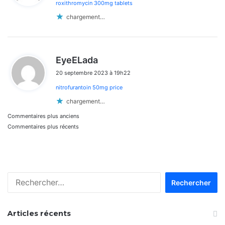
roxithromycin 300mg tablets
:
chargement…
d
EyeELada
i
20 septembre 2023 à 19h22
t
nitrofurantoin 50mg price
:
chargement…
Navigation
Commentaires plus anciens
Commentaires plus récents
dans
les
commentaires
Rechercher :
Articles récents