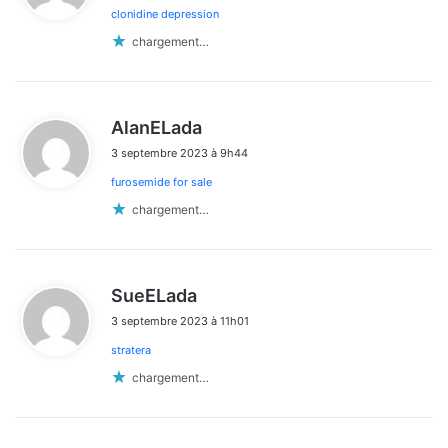
clonidine depression
:
chargement…
d
AlanELada
i
3 septembre 2023 à 9h44
t
furosemide for sale
:
chargement…
d
SueELada
i
3 septembre 2023 à 11h01
t
stratera
:
chargement…