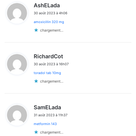
d
AshELada
i
30 août 2023 à 4h06
t
amoxicillin 320 mg
:
chargement…
d
RichardCot
i
30 août 2023 à 16h07
t
toradol tab 10mg
:
chargement…
d
SamELada
i
31 août 2023 à 11h37
t
metformin 143
:
chargement…