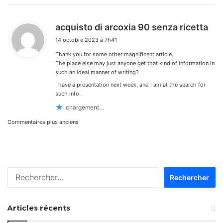
d
acquisto di arcoxia 90 senza ricetta
i
14 octobre 2023 à 7h41
t
Thank you for some other magnificent article.
:
The place else may just anyone get that kind of information in
such an ideal manner of writing?
I have a presentation next week, and I am at the search for
such info.
chargement…
Navigation
Commentaires plus anciens
dans
les
Rechercher :
commentaires
Articles récents