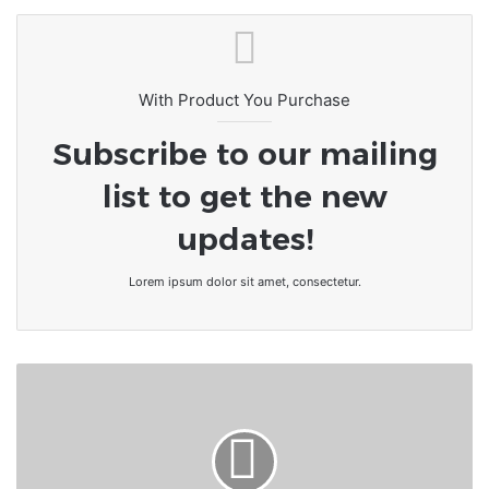
With Product You Purchase
Subscribe to our mailing
list to get the new
updates!
Lorem ipsum dolor sit amet, consectetur.
Burkina
Faso:
Newton
Ahmed
Barry
fait