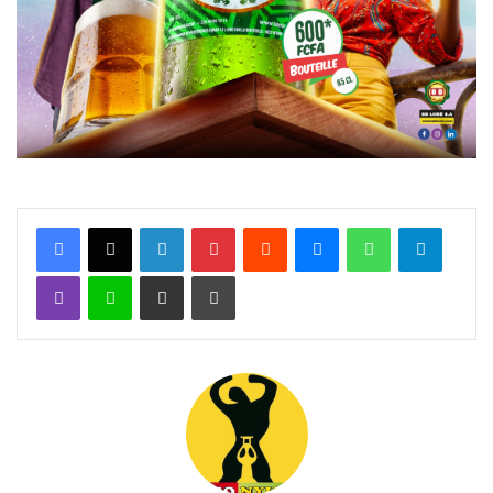
Facebook
X
Linkedin
Pinterest
Reddit
Messenger
WhatsApp
Telegra
Viber
Ligne
Partager par email
Imprimer