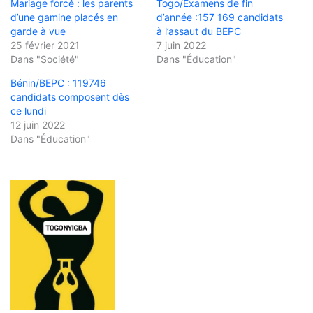
Mariage forcé : les parents
Togo/Examens de fin
d’une gamine placés en
d’année :157 169 candidats
garde à vue
à l’assaut du BEPC
25 février 2021
7 juin 2022
Dans "Société"
Dans "Éducation"
Bénin/BEPC : 119746
candidats composent dès
ce lundi
12 juin 2022
Dans "Éducation"