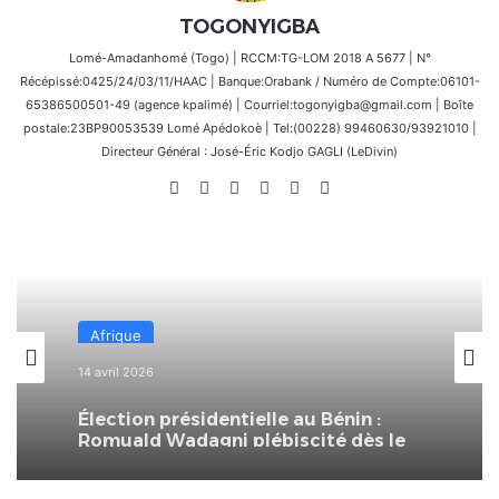
TOGONYIGBA
Lomé-Amadanhomé (Togo) | RCCM:TG-LOM 2018 A 5677 | N°
Récépissé:0425/24/03/11/HAAC | Banque:Orabank / Numéro de Compte:06101-
65386500501-49 (agence kpalimé) | Courriel:togonyigba@gmail.com | Boîte
postale:23BP90053539 Lomé Apédokoè | Tel:(00228) 99460630/93921010 |
Directeur Général : José-Éric Kodjo GAGLI (LeDivin)
Website
Facebook
X
Linkedin
Instagram
TikTok
Afrique
14 avril 2026
Élection présidentielle au Bénin :
Romuald Wadagni plébiscité dès le
premier tour