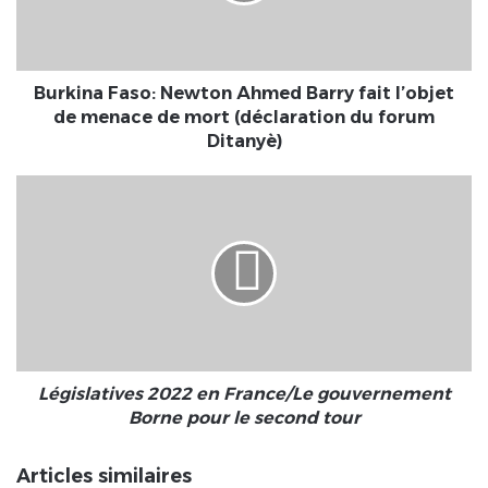
l’objet
de
menace
de
Burkina Faso: Newton Ahmed Barry fait l’objet
mort
de menace de mort (déclaration du forum
(déclaration
Ditanyè)
du
forum
Législatives
Ditanyè)
2022
en
France/Le
gouvernement
Borne
pour
le
second
tour
Législatives 2022 en France/Le gouvernement
Borne pour le second tour
Articles similaires