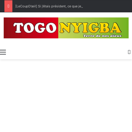
[LeCoupD’œil] Si j’étais président, ce que je ferai des « Évalas »
Menu