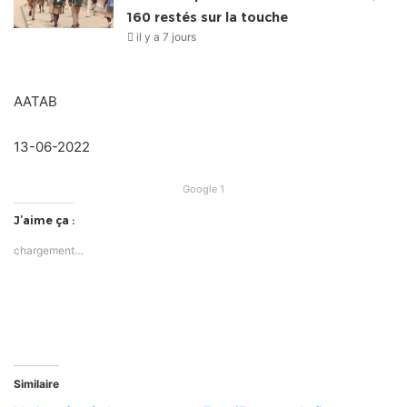
160 restés sur la touche
il y a 7 jours
AATAB
13-06-2022
Google 1
J’aime ça :
chargement…
Similaire