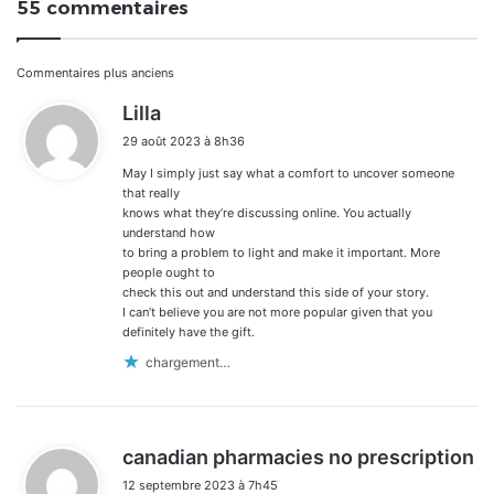
55 commentaires
Navigation
Commentaires plus anciens
d
Lilla
dans
i
29 août 2023 à 8h36
t
les
May I simply just say what a comfort to uncover someone
:
commentaires
that really
knows what they’re discussing online. You actually
understand how
to bring a problem to light and make it important. More
people ought to
check this out and understand this side of your story.
I can’t believe you are not more popular given that you
definitely have the gift.
chargement…
d
canadian pharmacies no prescription
i
12 septembre 2023 à 7h45
t