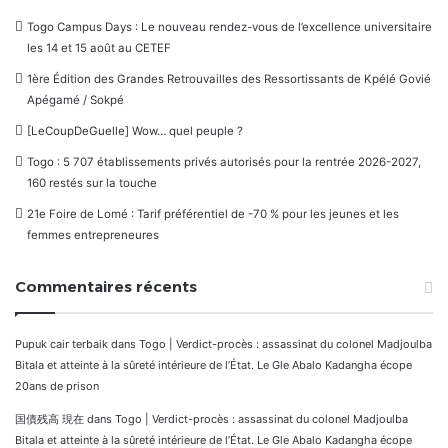
Togo Campus Days : Le nouveau rendez-vous de l’excellence universitaire
les 14 et 15 août au CETEF
1ère Édition des Grandes Retrouvailles des Ressortissants de Kpélé Govié
Apégamé / Sokpé
[LeCoupDeGuelle] Wow… quel peuple ?
Togo : 5 707 établissements privés autorisés pour la rentrée 2026-2027,
160 restés sur la touche
21e Foire de Lomé : Tarif préférentiel de -70 % pour les jeunes et les
femmes entrepreneures
Commentaires récents
Pupuk cair terbaik
dans
Togo | Verdict-procès : assassinat du colonel Madjoulba
Bitala et atteinte à la sûreté intérieure de l’État. Le Gle Abalo Kadangha écope
20ans de prison
国債残高 現在
dans
Togo | Verdict-procès : assassinat du colonel Madjoulba
Bitala et atteinte à la sûreté intérieure de l’État. Le Gle Abalo Kadangha écope