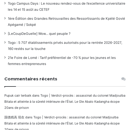
Togo Campus Days : Le nouveau rendez-vous de l’excellence universitaire
les 14 et 15 août au CETEF
1ère Édition des Grandes Retrouvailles des Ressortissants de Kpélé Govié
Apégamé / Sokpé
[LeCoupDeGuelle] Wow… quel peuple ?
Togo : 5 707 établissements privés autorisés pour la rentrée 2026-2027,
160 restés sur la touche
21e Foire de Lomé : Tarif préférentiel de -70 % pour les jeunes et les
femmes entrepreneures
Commentaires récents
Pupuk cair terbaik
dans
Togo | Verdict-procès : assassinat du colonel Madjoulba
Bitala et atteinte à la sûreté intérieure de l’État. Le Gle Abalo Kadangha écope
20ans de prison
国債残高 現在
dans
Togo | Verdict-procès : assassinat du colonel Madjoulba
Bitala et atteinte à la sûreté intérieure de l’État. Le Gle Abalo Kadangha écope
20ans de prison