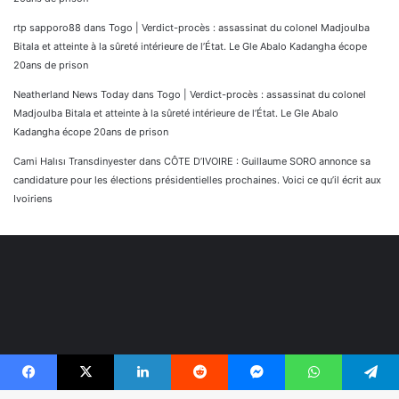
rtp sapporo88
dans
Togo | Verdict-procès : assassinat du colonel Madjoulba
Bitala et atteinte à la sûreté intérieure de l’État. Le Gle Abalo Kadangha écope
20ans de prison
Neatherland News Today
dans
Togo | Verdict-procès : assassinat du colonel
Madjoulba Bitala et atteinte à la sûreté intérieure de l’État. Le Gle Abalo
Kadangha écope 20ans de prison
Cami Halısı Transdinyester
dans
CÔTE D’IVOIRE : Guillaume SORO annonce sa
candidature pour les élections présidentielles prochaines. Voici ce qu’il écrit aux
Ivoiriens
Facebook
X
Linkedin
Reddit
Messenger
WhatsApp
Telegram