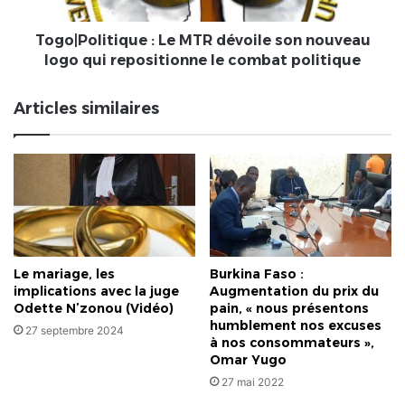
logo
qui
repositionne
Togo|Politique : Le MTR dévoile son nouveau
le
logo qui repositionne le combat politique
combat
politique
Articles similaires
Le mariage, les
Burkina Faso :
implications avec la juge
Augmentation du prix du
Odette N’zonou (Vidéo)
pain, « nous présentons
humblement nos excuses
27 septembre 2024
à nos consommateurs »,
Omar Yugo
27 mai 2022