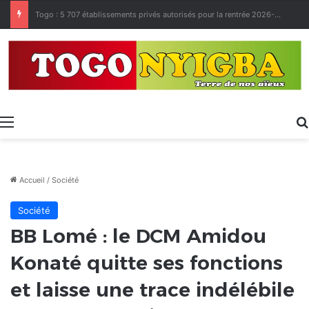
Made in Togo 2026 : un bilan positif qui prépare le terrain pour la Foire Internationale de Lomé
Menu
Accueil
/
Société
Société
BB Lomé : le DCM Amidou
Konaté quitte ses fonctions
et laisse une trace indélébile