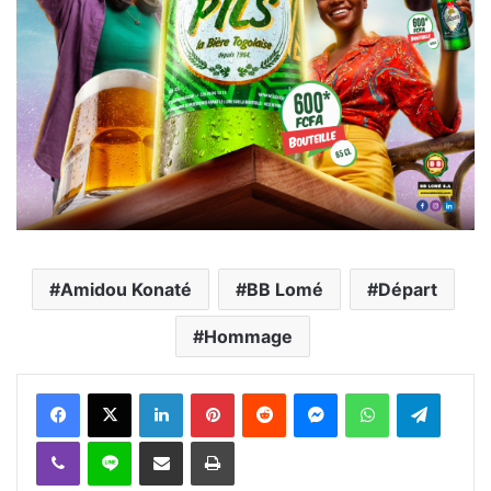
Amidou Konaté
BB Lomé
Départ
Hommage
Facebook
X
Linkedin
Pinterest
Reddit
Messenger
WhatsApp
Telegra
Viber
Ligne
Partager par email
Imprimer