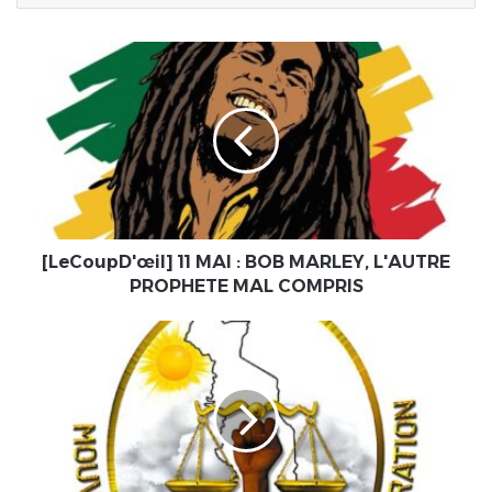
[LeCoupD'œil]
11
MAI
:
BOB
MARLEY,
L'AUTRE
PROPHETE
MAL
COMPRIS
[LeCoupD'œil] 11 MAI : BOB MARLEY, L'AUTRE
PROPHETE MAL COMPRIS
Togo|Politique
:
Le
MTR
dévoile
son
nouveau