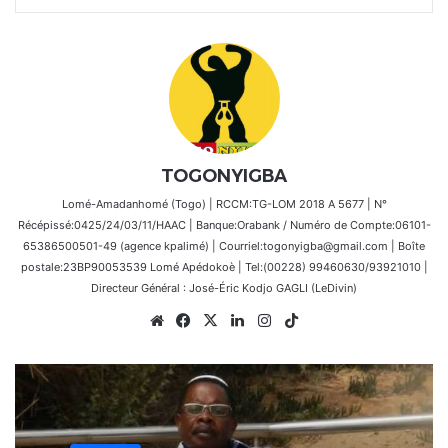
TOGONYIGBA
Lomé-Amadanhomé (Togo) | RCCM:TG-LOM 2018 A 5677 | N°
Récépissé:0425/24/03/11/HAAC | Banque:Orabank / Numéro de Compte:06101-
65386500501-49 (agence kpalimé) | Courriel:togonyigba@gmail.com | Boîte
postale:23BP90053539 Lomé Apédokoè | Tel:(00228) 99460630/93921010 |
Directeur Général : José-Éric Kodjo GAGLI (LeDivin)
Website
Facebook
X
Linkedin
Instagram
TikTok