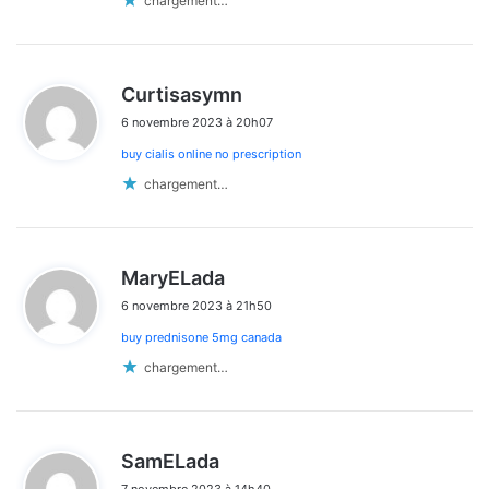
chargement…
d
Curtisasymn
i
6 novembre 2023 à 20h07
t
buy cialis online no prescription
:
chargement…
d
MaryELada
i
6 novembre 2023 à 21h50
t
buy prednisone 5mg canada
:
chargement…
d
SamELada
i
7 novembre 2023 à 14h40