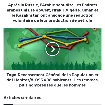
Koweït,
Après la Russie, l'Arabie saoudite, les Émirats
l’Irak,
arabes unis, le Koweït, l’Irak, l’Algérie, Oman et
l’Algérie,
le Kazakhstan ont annoncé une réduction
Oman
volontaire de leur production de pétrole
et
le
Togo-
Kazakhstan
Recensement
ont
Général
annoncé
de
une
la
réduction
Population
volontaire
et
de
de
leur
l'Habitat/8.
production
095.498
Togo-Recensement Général de la Population et
de
habitants
de l'Habitat/8. 095.498 habitants : Les femmes,
pétrole
:
plus nombreuses que les hommes
Les
femmes,
Articles similaires
plus
nombreuses