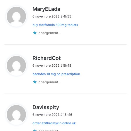
d
MaryELada
i
6 novembre 2023 à 4h55
t
buy metformin 500mg tablets
:
chargement…
d
RichardCot
i
6 novembre 2023 à 5h48
t
baclofen 10 mg no prescription
:
chargement…
d
Davisspity
i
6 novembre 2023 à 18h16
t
order azithromycin online uk
: