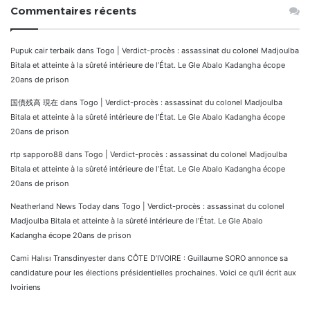
Commentaires récents
Pupuk cair terbaik
dans
Togo | Verdict-procès : assassinat du colonel Madjoulba
Bitala et atteinte à la sûreté intérieure de l’État. Le Gle Abalo Kadangha écope
20ans de prison
国債残高 現在
dans
Togo | Verdict-procès : assassinat du colonel Madjoulba
Bitala et atteinte à la sûreté intérieure de l’État. Le Gle Abalo Kadangha écope
20ans de prison
rtp sapporo88
dans
Togo | Verdict-procès : assassinat du colonel Madjoulba
Bitala et atteinte à la sûreté intérieure de l’État. Le Gle Abalo Kadangha écope
20ans de prison
Neatherland News Today
dans
Togo | Verdict-procès : assassinat du colonel
Madjoulba Bitala et atteinte à la sûreté intérieure de l’État. Le Gle Abalo
Kadangha écope 20ans de prison
Cami Halısı Transdinyester
dans
CÔTE D’IVOIRE : Guillaume SORO annonce sa
candidature pour les élections présidentielles prochaines. Voici ce qu’il écrit aux
Ivoiriens