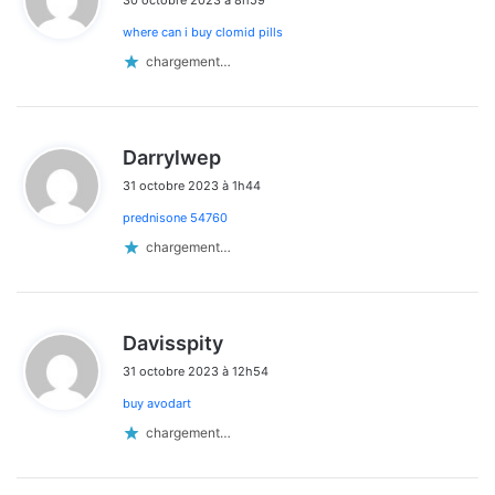
t
where can i buy clomid pills
:
chargement…
d
Darrylwep
i
31 octobre 2023 à 1h44
t
prednisone 54760
:
chargement…
d
Davisspity
i
31 octobre 2023 à 12h54
t
buy avodart
:
chargement…