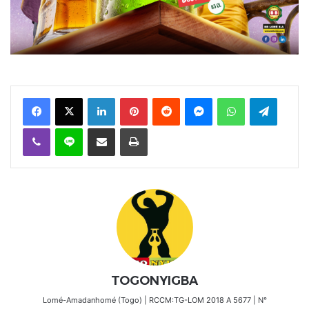
Facebook
X
Linkedin
Pinterest
Reddit
Messenger
WhatsApp
Telegra
Viber
Ligne
Partager par email
Imprimer
TOGONYIGBA
Lomé-Amadanhomé (Togo) | RCCM:TG-LOM 2018 A 5677 | N°