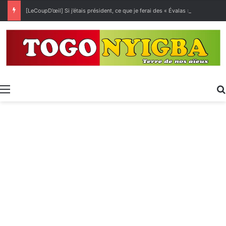
[LeCoupD’œil] Si j’étais président, ce que je ferai des « Évalas »
Menu