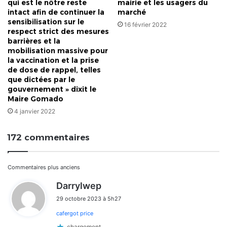
qui est le nôtre reste
mairie et les usagers du
intact afin de continuer la
marché
sensibilisation sur le
16 février 2022
respect strict des mesures
barrières et la
mobilisation massive pour
la vaccination et la prise
de dose de rappel, telles
que dictées par le
gouvernement » dixit le
Maire Gomado
4 janvier 2022
172 commentaires
Navigation
Commentaires plus anciens
d
Darrylwep
dans
i
29 octobre 2023 à 5h27
t
les
cafergot price
:
chargement…