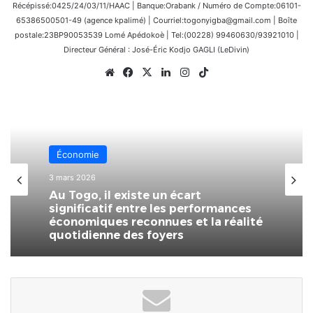
Récépissé:0425/24/03/11/HAAC | Banque:Orabank / Numéro de Compte:06101-
65386500501-49 (agence kpalimé) | Courriel:togonyigba@gmail.com | Boîte
postale:23BP90053539 Lomé Apédokoè | Tel:(00228) 99460630/93921010 |
Directeur Général : José-Éric Kodjo GAGLI (LeDivin)
Website
Facebook
X
Linkedin
Instagram
TikTok
Économie
3 mars 2026
Au Togo, il existe un écart
significatif entre les performances
économiques reconnues et la réalité
quotidienne des foyers