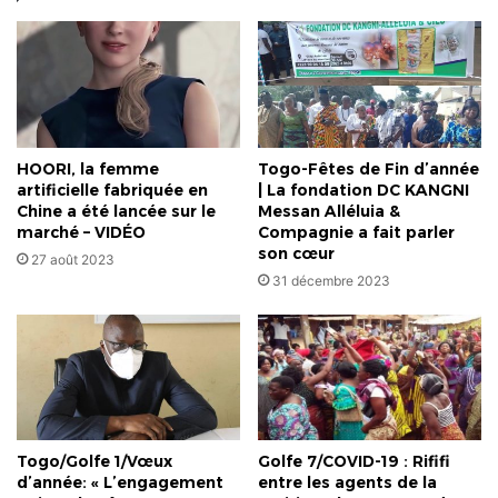
que
les
hommes
HOORI, la femme
Togo-Fêtes de Fin d’année
artificielle fabriquée en
| La fondation DC KANGNI
Chine a été lancée sur le
Messan Alléluia &
marché – VIDÉO
Compagnie a fait parler
son cœur
27 août 2023
31 décembre 2023
Togo/Golfe 1/Vœux
Golfe 7/COVID-19 : Rififi
d’année: « L’engagement
entre les agents de la