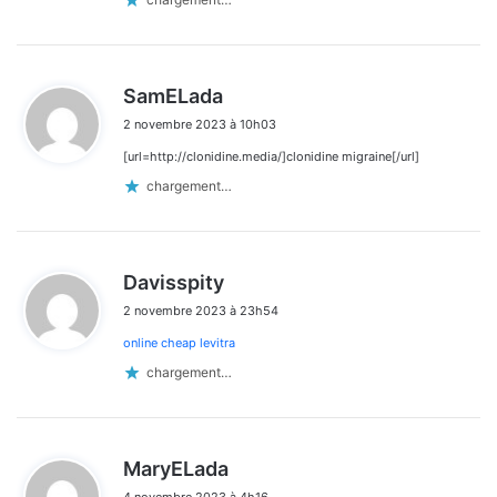
d
SamELada
i
2 novembre 2023 à 10h03
t
[url=http://clonidine.media/]clonidine migraine[/url]
:
chargement…
d
Davisspity
i
2 novembre 2023 à 23h54
t
online cheap levitra
:
chargement…
d
MaryELada
i
4 novembre 2023 à 4h16