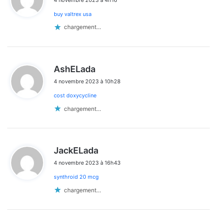
t
buy valtrex usa
:
chargement…
d
AshELada
i
4 novembre 2023 à 10h28
t
cost doxycycline
:
chargement…
d
JackELada
i
4 novembre 2023 à 16h43
t
synthroid 20 mcg
:
chargement…