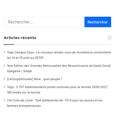
dans
les
Rechercher :
commentaires
Articles récents
Togo Campus Days : Le nouveau rendez-vous de l’excellence universitaire
les 14 et 15 août au CETEF
1ère Édition des Grandes Retrouvailles des Ressortissants de Kpélé Govié
Apégamé / Sokpé
[LeCoupDeGuelle] Wow… quel peuple ?
Togo : 5 707 établissements privés autorisés pour la rentrée 2026-2027,
160 restés sur la touche
21e Foire de Lomé : Tarif préférentiel de -70 % pour les jeunes et les
femmes entrepreneures