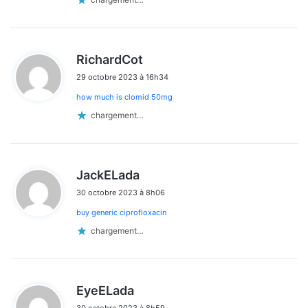
commentaires
d
RichardCot
i
29 octobre 2023 à 16h34
t
how much is clomid 50mg
:
chargement…
d
JackELada
i
30 octobre 2023 à 8h06
t
buy generic ciprofloxacin
:
chargement…
d
EyeELada
i
30 octobre 2023 à 8h59