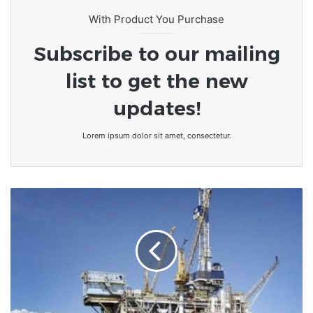
With Product You Purchase
Subscribe to our mailing
list to get the new
updates!
Lorem ipsum dolor sit amet, consectetur.
Après
la
Russie,
l'Arabie
saoudite, les
Émirats
arabes
unis,
le