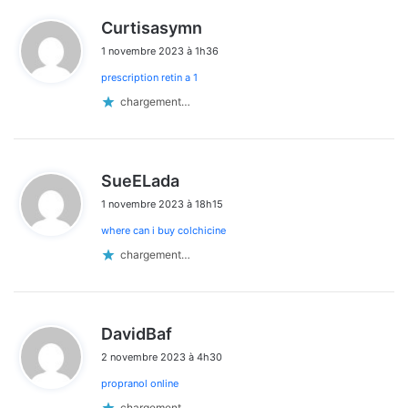
d
Curtisasymn
i
1 novembre 2023 à 1h36
t
prescription retin a 1
:
chargement…
d
SueELada
i
1 novembre 2023 à 18h15
t
where can i buy colchicine
:
chargement…
d
DavidBaf
i
2 novembre 2023 à 4h30
t
propranol online
:
chargement…