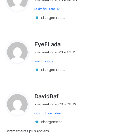
t
lasix for sale uk
:
chargement…
d
EyeELada
i
7 novembre 2023 à 19h11
t
vermox cost
:
chargement…
d
DavidBaf
i
7 novembre 2023 à 21h13
t
cost of baclofen
:
chargement…
Navigation
Commentaires plus anciens