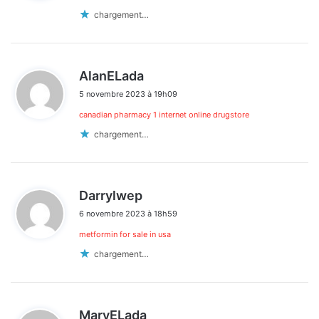
:
chargement…
d
AlanELada
i
5 novembre 2023 à 19h09
t
canadian pharmacy 1 internet online drugstore
:
chargement…
d
Darrylwep
i
6 novembre 2023 à 18h59
t
metformin for sale in usa
:
chargement…
d
MaryELada