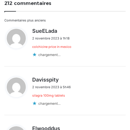
212 commentaires
Navigation
Commentaires plus anciens
d
SueELada
dans
i
2 novembre 2023 à 1h18
t
les
colchicine price in mexico
:
commentaires
chargement…
d
Davisspity
i
2 novembre 2023 à 5h46
t
silagra 100mg tablets
:
chargement…
d
Elwooddus