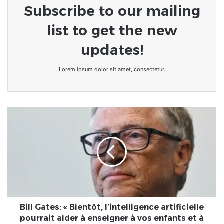
Subscribe to our mailing
list to get the new
updates!
Lorem ipsum dolor sit amet, consectetur.
Bill
Gates:
«
Bientôt,
l’intelligence
artificielle
pourrait
aider
à
enseigner
Bill Gates: « Bientôt, l’intelligence artificielle
à
pourrait aider à enseigner à vos enfants et à