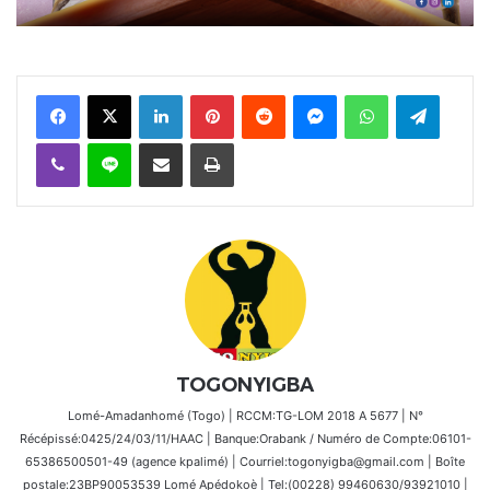
Facebook
X
Linkedin
Pinterest
Reddit
Messenger
WhatsApp
Telegra
Viber
Ligne
Partager par email
Imprimer
TOGONYIGBA
Lomé-Amadanhomé (Togo) | RCCM:TG-LOM 2018 A 5677 | N°
Récépissé:0425/24/03/11/HAAC | Banque:Orabank / Numéro de Compte:06101-
65386500501-49 (agence kpalimé) | Courriel:togonyigba@gmail.com | Boîte
postale:23BP90053539 Lomé Apédokoè | Tel:(00228) 99460630/93921010 |