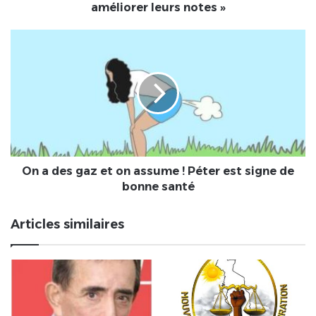
vos
améliorer leurs notes »
enfants
et
On
à
a
améliorer
des
leurs
gaz
notes
et
»
on
assume
!
Péter
est
On a des gaz et on assume ! Péter est signe de
signe
bonne santé
de
bonne
Articles similaires
santé