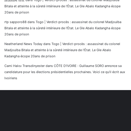
国債残高 現在
dans
Togo | Verdict-procès : assassinat du colonel Madjoulba
Bitala et atteinte à la sûreté intérieure de l’État. Le Gle Abalo Kadangha écope
20ans de prison
rtp sapporo88
dans
Togo | Verdict-procès : assassinat du colonel Madjoulba
Bitala et atteinte à la sûreté intérieure de l’État. Le Gle Abalo Kadangha écope
20ans de prison
Neatherland News Today
dans
Togo | Verdict-procès : assassinat du colonel
Madjoulba Bitala et atteinte à la sûreté intérieure de l’État. Le Gle Abalo
Kadangha écope 20ans de prison
Cami Halısı Transdinyester
dans
CÔTE D’IVOIRE : Guillaume SORO annonce sa
candidature pour les élections présidentielles prochaines. Voici ce qu’il écrit aux
Ivoiriens