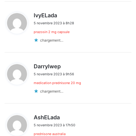
d
IvyELada
i
5 novembre 2023 à 8h28
t
prazosin 2 mg capsule
:
chargement…
d
Darrylwep
i
5 novembre 2023 à 9h56
t
medication prednisone 20 mg
:
chargement…
d
AshELada
i
5 novembre 2023 à 17h50
t
prednisone australia