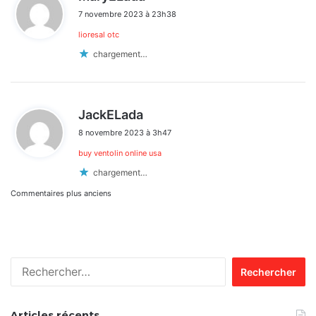
i
7 novembre 2023 à 23h38
t
lioresal otc
:
chargement…
d
JackELada
i
8 novembre 2023 à 3h47
t
buy ventolin online usa
:
chargement…
Navigation
Commentaires plus anciens
dans
les
Rechercher :
commentaires
Articles récents