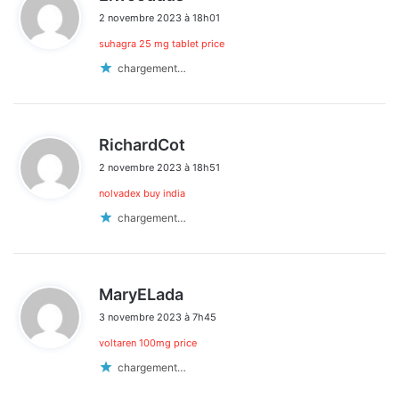
i
2 novembre 2023 à 18h01
t
suhagra 25 mg tablet price
:
chargement…
d
RichardCot
i
2 novembre 2023 à 18h51
t
nolvadex buy india
:
chargement…
d
MaryELada
i
3 novembre 2023 à 7h45
t
voltaren 100mg price
:
chargement…