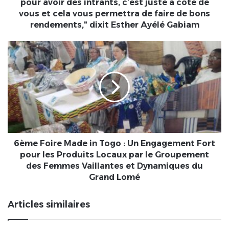
avoir
pour avoir des intrants, c’est juste à côté de
des
vous et cela vous permettra de faire de bons
intrants,
rendements," dixit Esther Ayélé Gabiam
c’est
juste
6ème
à
Foire
côté
Made
de
in
vous
Togo
et
:
cela
Un
vous
Engagement
permettra
Fort
de
pour
6ème Foire Made in Togo : Un Engagement Fort
faire
les
pour les Produits Locaux par le Groupement
de
Produits
des Femmes Vaillantes et Dynamiques du
bons
Locaux
Grand Lomé
rendements,"
par
dixit
le
Articles similaires
Esther
Groupement
Ayélé
des
Gabiam
Femmes