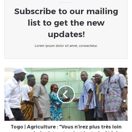
Subscribe to our mailing
list to get the new
updates!
Lorem ipsum dolor sit amet, consectetur.
Togo
|
Agriculture
:
"Vous
n’irez
plus
très
loin
pour
Togo | Agriculture : "Vous n’irez plus très loin