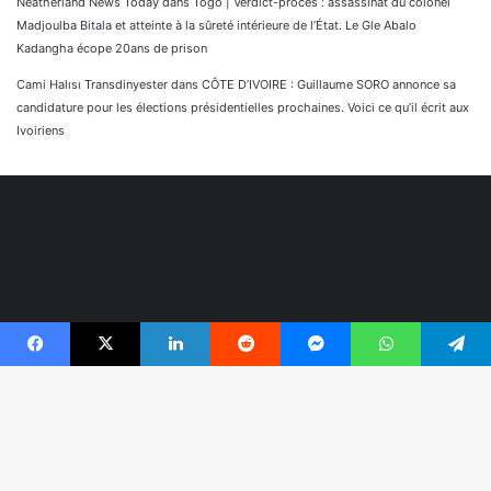
Neatherland News Today
dans
Togo | Verdict-procès : assassinat du colonel
Madjoulba Bitala et atteinte à la sûreté intérieure de l’État. Le Gle Abalo
Kadangha écope 20ans de prison
Cami Halısı Transdinyester
dans
CÔTE D’IVOIRE : Guillaume SORO annonce sa
candidature pour les élections présidentielles prochaines. Voici ce qu’il écrit aux
Ivoiriens
Facebook
X
Linkedin
Reddit
Messenger
WhatsApp
Telegram
© Copyright 2026, Tous droits réservés |
Réaliser par
B
Togonyigba