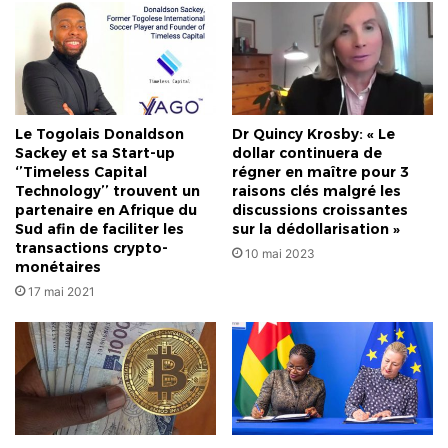
Vaillantes
et
Dynamiques
du
Grand
Lomé
Le Togolais Donaldson
Dr Quincy Krosby: « Le
Sackey et sa Start-up
dollar continuera de
‘’Timeless Capital
régner en maître pour 3
Technology’’ trouvent un
raisons clés malgré les
partenaire en Afrique du
discussions croissantes
Sud afin de faciliter les
sur la dédollarisation »
transactions crypto-
10 mai 2023
monétaires
17 mai 2021