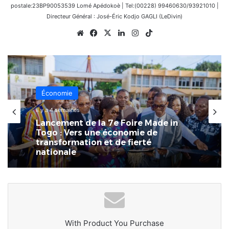
postale:23BP90053539 Lomé Apédokoè | Tel:(00228) 99460630/93921010 |
Directeur Général : José-Éric Kodjo GAGLI (LeDivin)
Website
Facebook
X
Linkedin
Instagram
TikTok
Économie
4 juillet 2026
La 7ème Foire Made in Togo au
CETEF Togo 2000 bat déjà son plein
With Product You Purchase