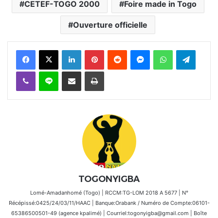
CETEF-TOGO 2000
Foire made in Togo
Ouverture officielle
Facebook
X
Linkedin
Pinterest
Reddit
Messenger
WhatsApp
Telegra
Viber
Ligne
Partager par email
Imprimer
TOGONYIGBA
Lomé-Amadanhomé (Togo) | RCCM:TG-LOM 2018 A 5677 | N°
Récépissé:0425/24/03/11/HAAC | Banque:Orabank / Numéro de Compte:06101-
65386500501-49 (agence kpalimé) | Courriel:togonyigba@gmail.com | Boîte