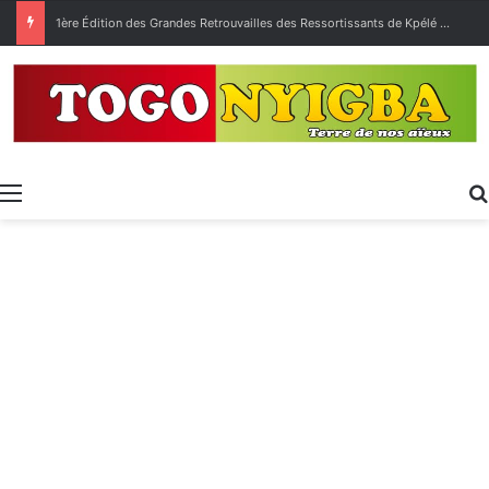
1ère Édition des Grandes Retrouvailles des Ressortissants de Kpélé Govié Apégamé / Sokpé
Menu