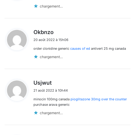
:
chargement…
d
Okbnzo
i
20 août 2022 à 15h06
t
order clonidine generic
causes of ed
antivert 25 mg canada
:
chargement…
d
Usjwut
i
21 août 2022 à 10h44
t
minocin 100mg canada
pioglitazone 30mg over the counter
:
purchase arava generic
chargement…