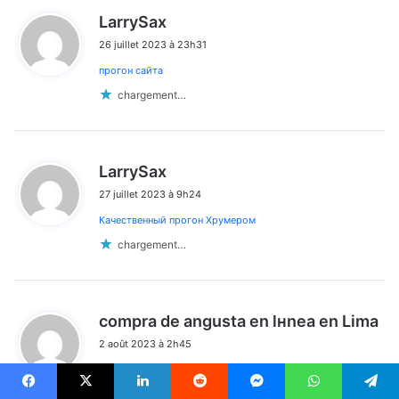
d
LarrySax
i
26 juillet 2023 à 23h31
t
прогон сайта
:
chargement…
d
LarrySax
i
27 juillet 2023 à 9h24
t
Качественный прогон Хрумером
:
chargement…
d
compra de angusta en lнnea en Lima
i
2 août 2023 à 2h45
t
cytotec para comprar en Buenos Aires prix du gastrul
:
chargement…
Facebook
X
Linkedin
Reddit
Messenger
WhatsApp
Telegram