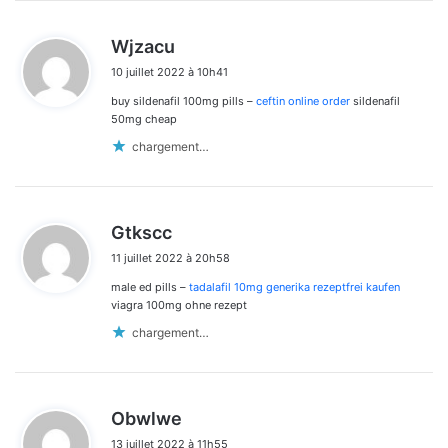
d
Wjzacu
i
10 juillet 2022 à 10h41
t
buy sildenafil 100mg pills –
ceftin online order
sildenafil
:
50mg cheap
chargement…
d
Gtkscc
i
11 juillet 2022 à 20h58
t
male ed pills –
tadalafil 10mg generika rezeptfrei kaufen
:
viagra 100mg ohne rezept
chargement…
d
Obwlwe
i
13 juillet 2022 à 11h55