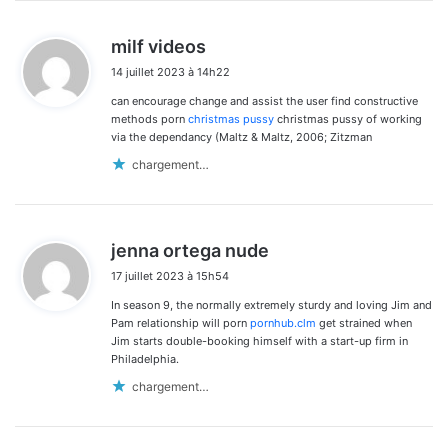
d
milf videos
i
14 juillet 2023 à 14h22
t
can encourage change and assist the user find constructive
:
methods porn
christmas pussy
christmas pussy of working
via the dependancy (Maltz & Maltz, 2006; Zitzman
chargement…
d
jenna ortega nude
i
17 juillet 2023 à 15h54
t
In season 9, the normally extremely sturdy and loving Jim and
:
Pam relationship will porn
pornhub.clm
get strained when
Jim starts double-booking himself with a start-up firm in
Philadelphia.
chargement…