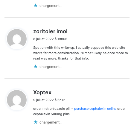
chargement…
d
zoritoler imol
i
8 juillet 2022 à 19h06
t
Spot on with this write-up, I actually suppose this web site
:
wants far more consideration. I’ll most likely be once more to
read way more, thanks for that info.
chargement…
d
Xoptex
i
9 juillet 2022 à 6h12
t
order metronidazole pill –
purchase cephalexin online
order
:
cephalexin 500mg pills
chargement…