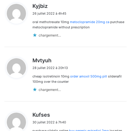
d
Kyjbiz
i
26 juillet 2022 à 4h45
t
oral methotrexate 10mg
metoclopramide 20mg ca
purchase
:
metoclopramide without prescription
chargement…
d
Mvtyuh
i
28 juillet 2022 à 20h13
t
cheap isotretinoin 10mg
order amoxil 500mg pill
sildenafil
:
100mg over the counter
chargement…
d
Kufses
i
30 juillet 2022 à 7h40
t
purchase sildalis online
buy generic estradiol 2mg
losartan