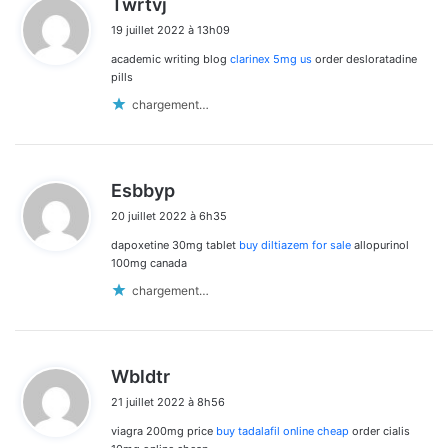
Twrtvj
i
19 juillet 2022 à 13h09
t
academic writing blog
clarinex 5mg us
order desloratadine
:
pills
chargement…
d
Esbbyp
i
20 juillet 2022 à 6h35
t
dapoxetine 30mg tablet
buy diltiazem for sale
allopurinol
:
100mg canada
chargement…
d
Wbldtr
i
21 juillet 2022 à 8h56
t
viagra 200mg price
buy tadalafil online cheap
order cialis
: