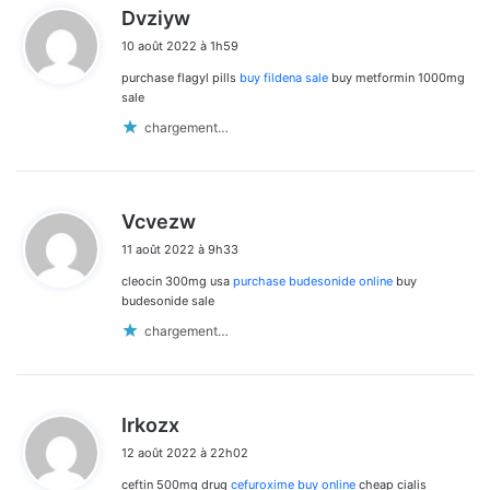
d
Dvziyw
i
10 août 2022 à 1h59
t
purchase flagyl pills
buy fildena sale
buy metformin 1000mg
:
sale
chargement…
d
Vcvezw
i
11 août 2022 à 9h33
t
cleocin 300mg usa
purchase budesonide online
buy
:
budesonide sale
chargement…
d
Irkozx
i
12 août 2022 à 22h02
t
ceftin 500mg drug
cefuroxime buy online
cheap cialis