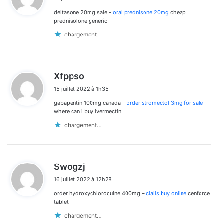
t
deltasone 20mg sale –
oral prednisone 20mg
cheap
:
prednisolone generic
chargement…
d
Xfppso
i
15 juillet 2022 à 1h35
t
gabapentin 100mg canada –
order stromectol 3mg for sale
:
where can i buy ivermectin
chargement…
d
Swogzj
i
16 juillet 2022 à 12h28
t
order hydroxychloroquine 400mg –
cialis buy online
cenforce
:
tablet
chargement…