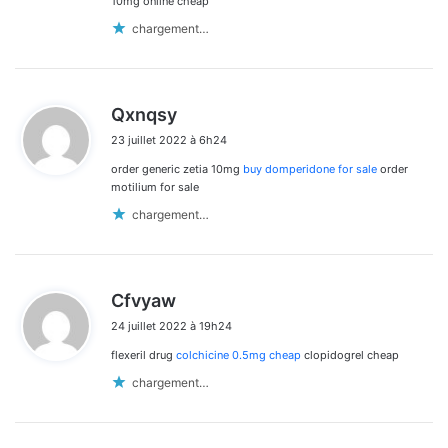
10mg online cheap
chargement…
d
Qxnqsy
i
23 juillet 2022 à 6h24
t
order generic zetia 10mg
buy domperidone for sale
order
:
motilium for sale
chargement…
d
Cfvyaw
i
24 juillet 2022 à 19h24
t
flexeril drug
colchicine 0.5mg cheap
clopidogrel cheap
:
chargement…