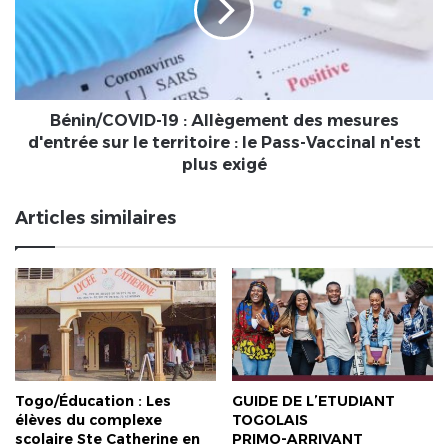
des
mesures
d'entrée
sur
le
territoire
Bénin/COVID-19 : Allègement des mesures
:
d'entrée sur le territoire : le Pass-Vaccinal n'est
le
plus exigé
Pass-
Vaccinal
Articles similaires
n'est
plus
exigé
Togo/Éducation : Les
GUIDE DE L’ETUDIANT
élèves du complexe
TOGOLAIS
scolaire Ste Catherine en
PRIMO-ARRIVANT