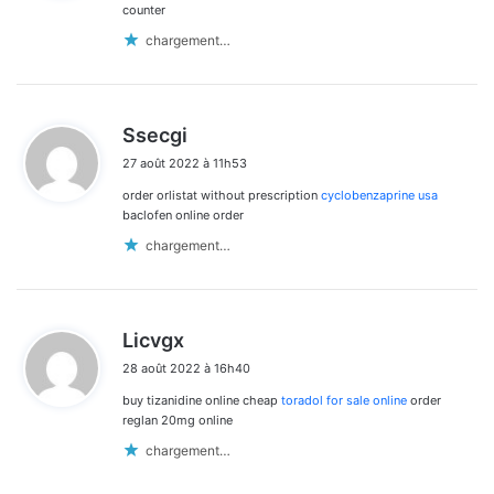
:
counter
chargement…
d
Ssecgi
i
27 août 2022 à 11h53
t
order orlistat without prescription
cyclobenzaprine usa
:
baclofen online order
chargement…
d
Licvgx
i
28 août 2022 à 16h40
t
buy tizanidine online cheap
toradol for sale online
order
:
reglan 20mg online
chargement…