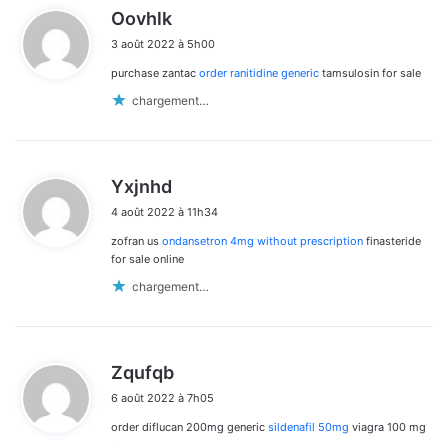
d
Oovhlk
i
3 août 2022 à 5h00
t
purchase zantac
order ranitidine generic
tamsulosin for sale
:
chargement…
d
Yxjnhd
i
4 août 2022 à 11h34
t
zofran us
ondansetron 4mg without prescription
finasteride
:
for sale online
chargement…
d
Zqufqb
i
6 août 2022 à 7h05
t
order diflucan 200mg generic
sildenafil 50mg
viagra 100 mg
: