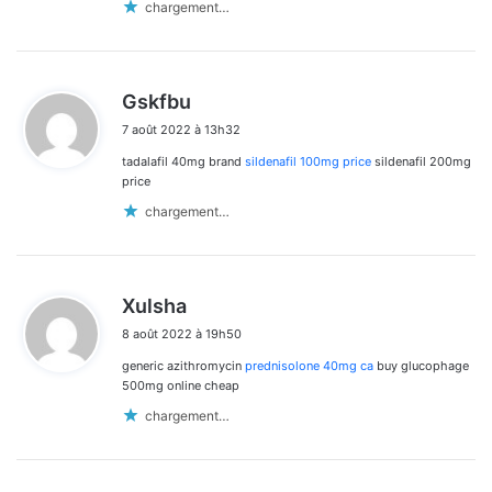
chargement…
d
Gskfbu
i
7 août 2022 à 13h32
t
tadalafil 40mg brand
sildenafil 100mg price
sildenafil 200mg
:
price
chargement…
d
Xulsha
i
8 août 2022 à 19h50
t
generic azithromycin
prednisolone 40mg ca
buy glucophage
:
500mg online cheap
chargement…