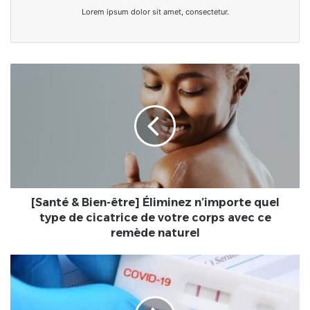
Lorem ipsum dolor sit amet, consectetur.
[Santé
&
Bien-
être]
Éliminez
n’importe
quel
type
de
cicatrice
[Santé & Bien-être] Éliminez n’importe quel
de
type de cicatrice de votre corps avec ce
votre
remède naturel
corps
avec
Bénin/COVID-
ce
19
remède
:
naturel
Allègement