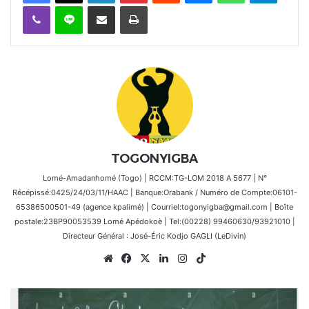
Viber
Ligne
Partager par email
Imprimer
TOGONYIGBA
Lomé-Amadanhomé (Togo) | RCCM:TG-LOM 2018 A 5677 | N°
Récépissé:0425/24/03/11/HAAC | Banque:Orabank / Numéro de Compte:06101-
65386500501-49 (agence kpalimé) | Courriel:togonyigba@gmail.com | Boîte
postale:23BP90053539 Lomé Apédokoè | Tel:(00228) 99460630/93921010 |
Directeur Général : José-Éric Kodjo GAGLI (LeDivin)
Website
Facebook
X
Linkedin
Instagram
TikTok