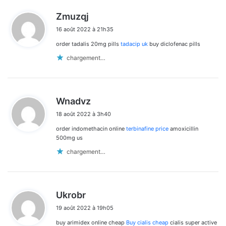
d
Zmuzqj
i
16 août 2022 à 21h35
t
order tadalis 20mg pills
tadacip uk
buy diclofenac pills
:
chargement…
d
Wnadvz
i
18 août 2022 à 3h40
t
order indomethacin online
terbinafine price
amoxicillin
:
500mg us
chargement…
d
Ukrobr
i
19 août 2022 à 19h05
t
buy arimidex online cheap
Buy cialis cheap
cialis super active