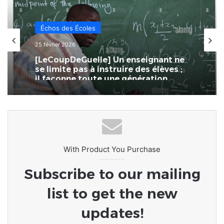
Échos des Écoles
25 février 2026
[LeCoupDeGuelle] Un enseignant ne
se limite pas à instruire des élèves ;
il façonne toute une génération…
With Product You Purchase
Subscribe to our mailing
list to get the new
updates!