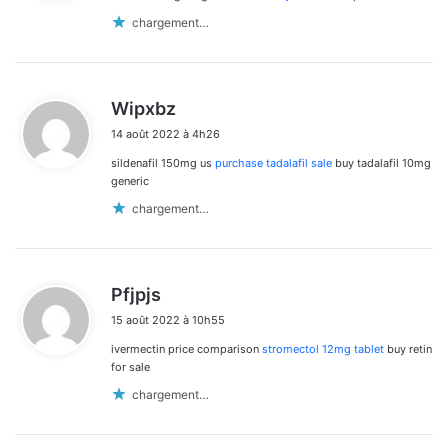
:
chargement…
d
Wipxbz
i
14 août 2022 à 4h26
t
sildenafil 150mg us
purchase tadalafil sale
buy tadalafil 10mg
:
generic
chargement…
d
Pfjpjs
i
15 août 2022 à 10h55
t
ivermectin price comparison
stromectol 12mg tablet
buy retin
:
for sale
chargement…