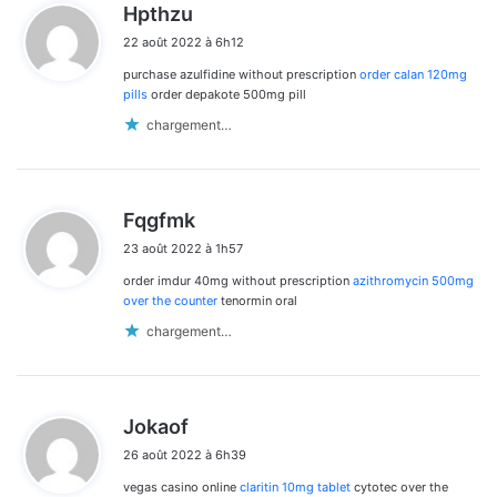
d
Hpthzu
i
22 août 2022 à 6h12
t
purchase azulfidine without prescription
order calan 120mg
:
pills
order depakote 500mg pill
chargement…
d
Fqgfmk
i
23 août 2022 à 1h57
t
order imdur 40mg without prescription
azithromycin 500mg
:
over the counter
tenormin oral
chargement…
d
Jokaof
i
26 août 2022 à 6h39
t
vegas casino online
claritin 10mg tablet
cytotec over the