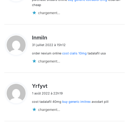
:
cheap
chargement…
d
Inmiln
i
31 juillet 2022 à 15h12
t
order nexium online
cost cialis 10mg
tadalafil usa
:
chargement…
d
Yrfyvt
i
1 août 2022 à 22h19
t
cost tadalafil 40mg
buy generic imitrex
avodart pill
:
chargement…