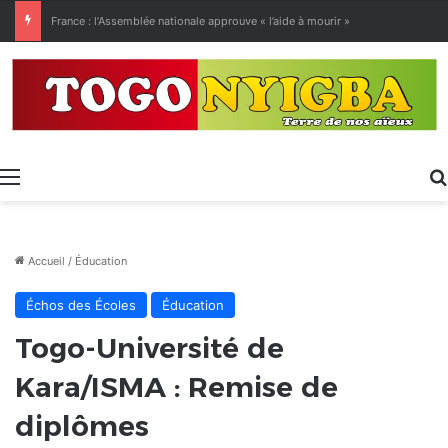
[LeCoupD’œil] Le chassé-croisé entre vacanciers de juillet et d’août a commencé.
Menu
Accueil
/
Éducation
Échos des Écoles
Éducation
Togo-Université de
Kara/ISMA : Remise de
diplômes