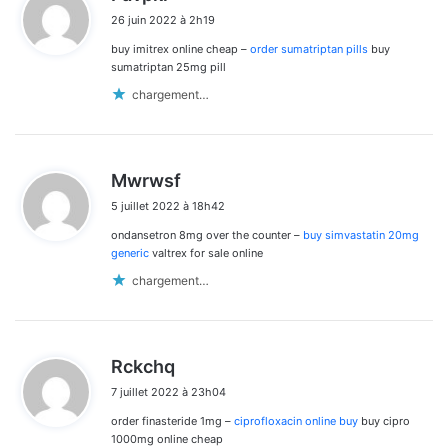
i
26 juin 2022 à 2h19
t
buy imitrex online cheap –
order sumatriptan pills
buy
:
sumatriptan 25mg pill
chargement…
d
Mwrwsf
i
5 juillet 2022 à 18h42
t
ondansetron 8mg over the counter –
buy simvastatin 20mg
:
generic
valtrex for sale online
chargement…
d
Rckchq
i
7 juillet 2022 à 23h04
t
order finasteride 1mg –
ciprofloxacin online buy
buy cipro
:
1000mg online cheap