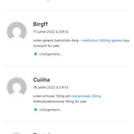
d
Birgff
i
17 juillet 2022 à 20h12
t
order generic baricitinib 4mg –
metformin 500mg generic
buy
:
lisinopril for sale
chargement…
d
Cuiiha
i
18 juillet 2022 à 21h13
t
order prilosec 10mg pill
oral prilosec 20mg
:
methylprednisolone 16mg for sale
chargement…
d