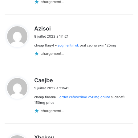
chargement…
d
Azisoi
i
8 juillet 2022 à 17h21
t
cheap flagyl –
augmentin uk
oral cephalexin 125mg
:
chargement…
d
Caejbe
i
9 juillet 2022 à 21h41
t
cheap fildena –
order cefuroxime 250mg online
sildenafil
:
150mg price
chargement…
d
Xbckny