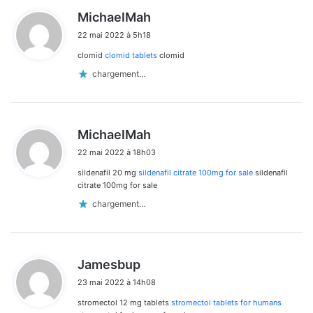
d
MichaelMah
i
22 mai 2022 à 5h18
t
clomid
clomid tablets
clomid
:
chargement…
d
MichaelMah
i
22 mai 2022 à 18h03
t
sildenafil 20 mg
sildenafil citrate 100mg for sale
sildenafil
:
citrate 100mg for sale
chargement…
d
Jamesbup
i
23 mai 2022 à 14h08
t
stromectol 12 mg tablets
stromectol tablets for humans
: