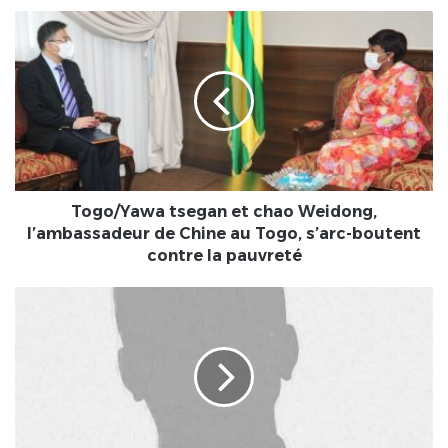
Togo/Yawa
tsegan
et
chao
Weidong,
l’ambassadeur
de
Chine
au
Togo,
Togo/Yawa tsegan et chao Weidong,
s’arc-
l’ambassadeur de Chine au Togo, s’arc-boutent
boutent
contre la pauvreté
contre
la
Nouvelles
pauvreté
mesures
édictées
par
le
gouvernement
:
Le