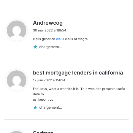
d
Andrewcog
i
30 mai 2022 à 18h54
t
cialis generico
cialis
cialis or viagra
:
chargement…
d
best mortgage lenders in california
i
12 juin 2022 à 15h34
t
Fabulous, what a website it is! This web site presents useful
:
data to
us, keep it up.
chargement…
d