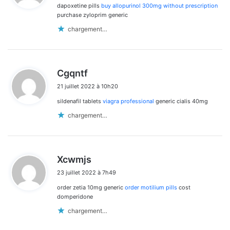
dapoxetine pills
buy allopurinol 300mg without prescription
:
purchase zyloprim generic
chargement…
d
Cgqntf
i
21 juillet 2022 à 10h20
t
sildenafil tablets
viagra professional
generic cialis 40mg
:
chargement…
d
Xcwmjs
i
23 juillet 2022 à 7h49
t
order zetia 10mg generic
order motilium pills
cost
:
domperidone
chargement…