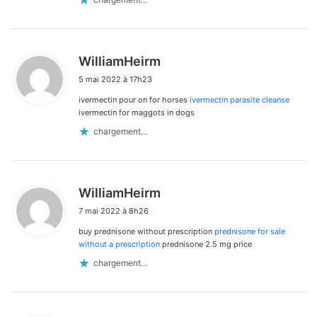
commentaires
d
WilliamHeirm
i
5 mai 2022 à 17h23
t
ivermectin pour on for horses
ivermectin parasite cleanse
:
ivermectin for maggots in dogs
chargement…
d
WilliamHeirm
i
7 mai 2022 à 8h26
t
buy prednisone without prescription
prednisone for sale
:
without a prescription
prednisone 2.5 mg price
chargement…