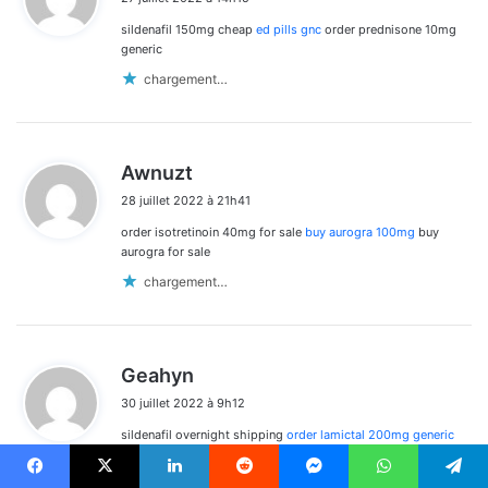
t
sildenafil 150mg cheap
ed pills gnc
order prednisone 10mg
:
generic
chargement…
d
Awnuzt
i
28 juillet 2022 à 21h41
t
order isotretinoin 40mg for sale
buy aurogra 100mg
buy
:
aurogra for sale
chargement…
d
Geahyn
i
30 juillet 2022 à 9h12
t
sildenafil overnight shipping
order lamictal 200mg generic
:
order cozaar 25mg online cheap
chargement…
Facebook
X
Linkedin
Reddit
Messenger
WhatsApp
Telegram