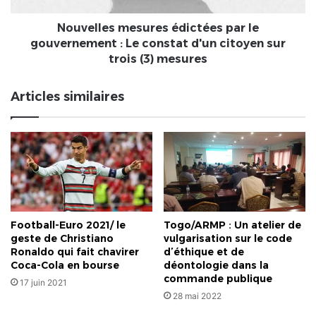
constat
d'un
Nouvelles mesures édictées par le
citoyen
gouvernement : Le constat d'un citoyen sur
sur
trois (3) mesures
trois
(3)
Articles similaires
mesures
Football-Euro 2021/ le
Togo/ARMP : Un atelier de
geste de Christiano
vulgarisation sur le code
Ronaldo qui fait chavirer
d’éthique et de
Coca-Cola en bourse
déontologie dans la
commande publique
17 juin 2021
28 mai 2022