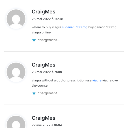
d
CraigMes
i
25 mai 2022 à 14h18
t
where to buy viagra
sildenafil 100 mg
buy generic 100mg
:
viagra online
chargement…
d
CraigMes
i
26 mai 2022 à 7h08
t
viagra without a doctor prescription usa
viagra
viagra over
:
the counter
chargement…
d
CraigMes
i
27 mai 2022 à 0h04
t