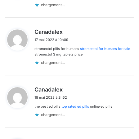
:
chargement…
d
Canadalex
i
17 mai 2022 à 10h09
t
stromectol pills for humans
stromectol for humans for sale
:
stromectol 3 mg tablets price
chargement…
d
Canadalex
i
18 mai 2022 à 2h52
t
the best ed pills
top rated ed pills
online ed pills
:
chargement…