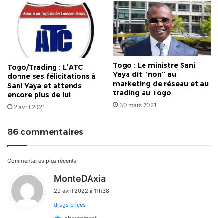
Togo : Le ministre Sani
Togo/Trading : L’ATC
Yaya dit ‘’non’’ au
donne ses félicitations à
marketing de réseau et au
Sani Yaya et attends
trading au Togo
encore plus de lui
30 mars 2021
2 avril 2021
86 commentaires
Navigation
Commentaires plus récents
d
MonteDAxia
dans
i
29 avril 2022 à 11h38
t
les
drugs prices
:
chargement…