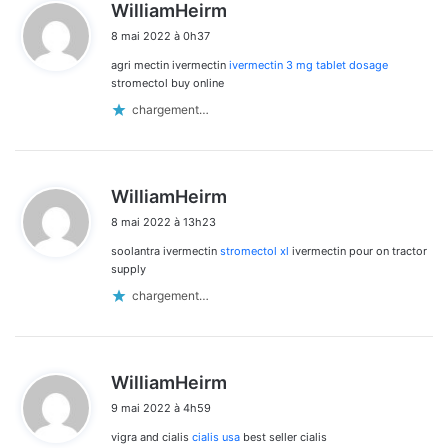
d
WilliamHeirm
i
8 mai 2022 à 0h37
t
agri mectin ivermectin
ivermectin 3 mg tablet dosage
:
stromectol buy online
chargement…
d
WilliamHeirm
i
8 mai 2022 à 13h23
t
soolantra ivermectin
stromectol xl
ivermectin pour on tractor
:
supply
chargement…
d
WilliamHeirm
i
9 mai 2022 à 4h59
t
vigra and cialis
cialis usa
best seller cialis