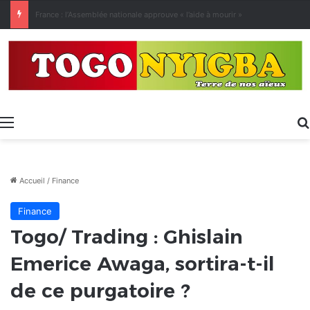
[LeCoupD’œil] Le chassé-croisé entre vacanciers de juillet et d’août a commencé.
Menu
Accueil
/
Finance
Finance
Togo/ Trading : Ghislain
Emerice Awaga, sortira-t-il
de ce purgatoire ?