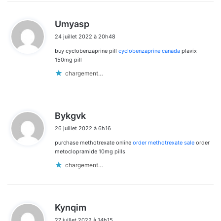
d
Umyasp
i
24 juillet 2022 à 20h48
t
buy cyclobenzaprine pill
cyclobenzaprine canada
plavix
:
150mg pill
chargement…
d
Bykgvk
i
26 juillet 2022 à 6h16
t
purchase methotrexate online
order methotrexate sale
order
:
metoclopramide 10mg pills
chargement…
d
Kynqim
i
27 juillet 2022 à 14h15