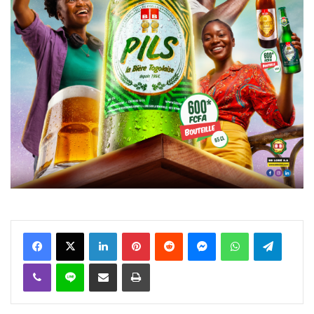
Facebook
X
Linkedin
Pinterest
Reddit
Messenger
WhatsApp
Telegra
Viber
Ligne
Partager par email
Imprimer