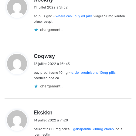
i
11 juillet 2022 à 5h52
t
ed pills gnc –
where can i buy ed pills
viagra 50mg kaufen
:
ohne rezept
chargement…
d
Coqwsy
i
12 juillet 2022 à 16h45
t
buy prednisone 10mg –
order prednisone 10mg pills
:
prednisolone ca
chargement…
d
Ekskkn
i
14 juillet 2022 à 7h20
t
neurontin 600mg price –
gabapentin 600mg cheap
india
:
ivermectin