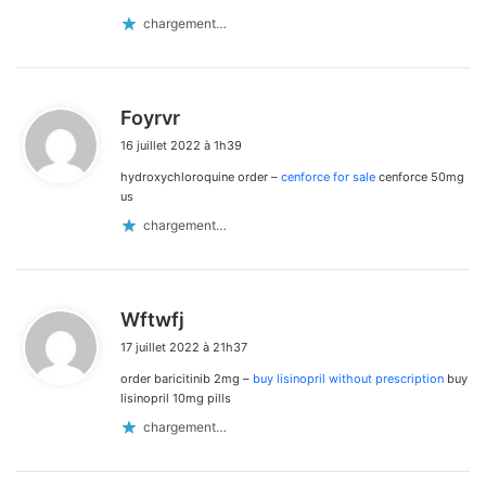
chargement…
d
Foyrvr
i
16 juillet 2022 à 1h39
t
hydroxychloroquine order –
cenforce for sale
cenforce 50mg
:
us
chargement…
d
Wftwfj
i
17 juillet 2022 à 21h37
t
order baricitinib 2mg –
buy lisinopril without prescription
buy
:
lisinopril 10mg pills
chargement…