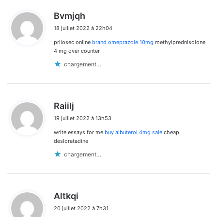
d
Bvmjqh
i
18 juillet 2022 à 22h04
t
prilosec online
brand omeprazole 10mg
methylprednisolone
:
4 mg over counter
chargement…
d
Raiilj
i
19 juillet 2022 à 13h53
t
write essays for me
buy albuterol 4mg sale
cheap
:
desloratadine
chargement…
d
Altkqi
i
20 juillet 2022 à 7h31
t