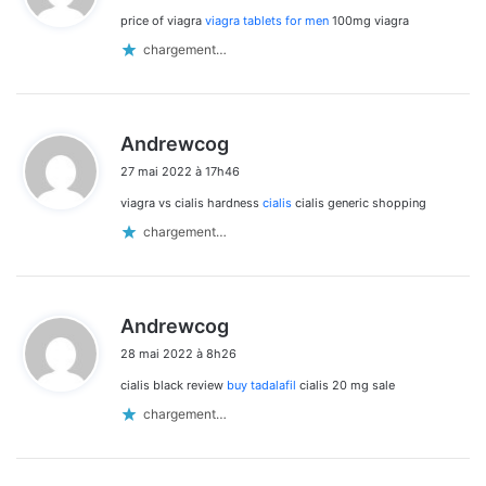
price of viagra
viagra tablets for men
100mg viagra
:
chargement…
d
Andrewcog
i
27 mai 2022 à 17h46
t
viagra vs cialis hardness
cialis
cialis generic shopping
:
chargement…
d
Andrewcog
i
28 mai 2022 à 8h26
t
cialis black review
buy tadalafil
cialis 20 mg sale
:
chargement…