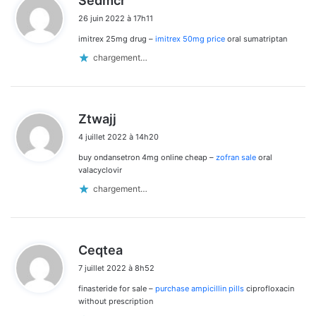
Sedmcr
i
26 juin 2022 à 17h11
t
imitrex 25mg drug –
imitrex 50mg price
oral sumatriptan
:
chargement…
d
Ztwajj
i
4 juillet 2022 à 14h20
t
buy ondansetron 4mg online cheap –
zofran sale
oral
:
valacyclovir
chargement…
d
Ceqtea
i
7 juillet 2022 à 8h52
t
finasteride for sale –
purchase ampicillin pills
ciprofloxacin
:
without prescription