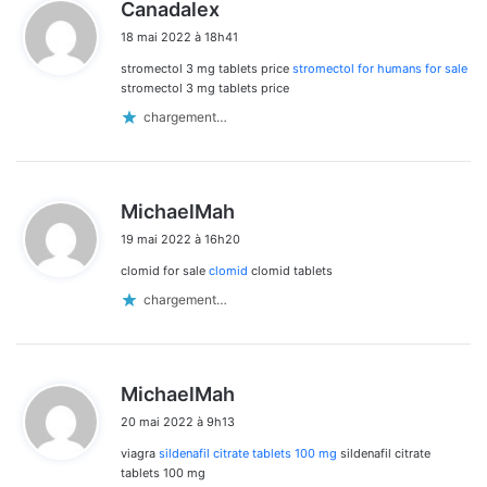
d
Canadalex
i
18 mai 2022 à 18h41
t
stromectol 3 mg tablets price
stromectol for humans for sale
:
stromectol 3 mg tablets price
chargement…
d
MichaelMah
i
19 mai 2022 à 16h20
t
clomid for sale
clomid
clomid tablets
:
chargement…
d
MichaelMah
i
20 mai 2022 à 9h13
t
viagra
sildenafil citrate tablets 100 mg
sildenafil citrate
:
tablets 100 mg