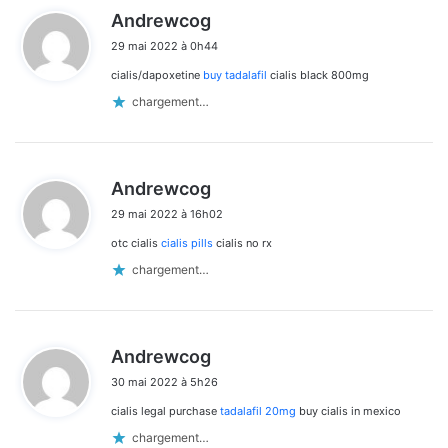
d
Andrewcog
i
29 mai 2022 à 0h44
t
cialis/dapoxetine
buy tadalafil
cialis black 800mg
:
chargement…
d
Andrewcog
i
29 mai 2022 à 16h02
t
otc cialis
cialis pills
cialis no rx
:
chargement…
d
Andrewcog
i
30 mai 2022 à 5h26
t
cialis legal purchase
tadalafil 20mg
buy cialis in mexico
:
chargement…