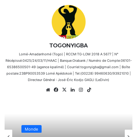
TOGONYIGBA
Lomé-Amadanhomé (Togo) | RCCM:TG-LOM 2018 A 5677 | N°
Récépissé:0425/24/03/11/HAAC | Banque:Orabank / Numéro de Compte:06101-
65386500501-49 (agence kpalimé) | Courriel:togonyigba@gmail.com | Boîte
postale:23BP90053539 Lomé Apédokoè | Tel:(00228) 99460630/93921010 |
Directeur Général : José-Éric Kodjo GAGLI (LeDivin)
Website
Facebook
X
Linkedin
Instagram
TikTok
Monde