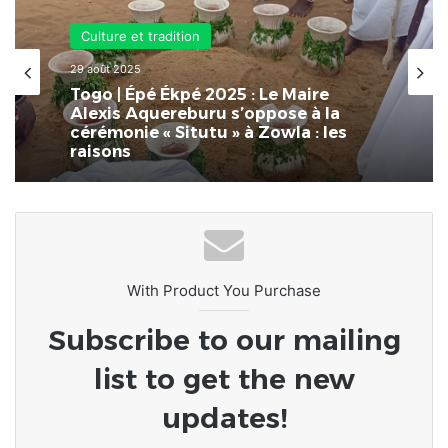
Culture et tradition
Culture et tradition
19 septembre 2025
29 août 2025
Togo – Épé Ekpé 2025 | Prise de la
Pierre sacrée • Elle est BLANC SALE !
Pluie et abondance des récoltes au
rendez-vous
Togo | Épé Ékpé 2025 : Le Maire
Alexis Aquereburu s’oppose à la
cérémonie « Situtu » à Zowla : les
raisons
With Product You Purchase
Subscribe to our mailing
list to get the new
updates!