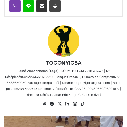
TOGONYIGBA
Lomé-Amadanhomé (Togo) | RCCM:TG-LOM 2018 A 5677 | N°
Récépissé:0425/24/03/11/HAAC | Banque:Orabank / Numéro de Compte:06101-
65386500501-49 (agence kpalimé) | Courriel:togonyigba@gmail.com | Boîte
postale:23BP90053539 Lomé Apédokoè | Tel:(00228) 99460630/93921010 |
Directeur Général : José-Éric Kodjo GAGLI (LeDivin)
Website
Facebook
X
Linkedin
Instagram
TikTok