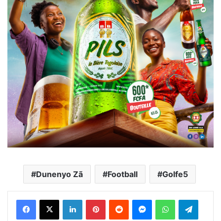
Dunenyo Zã
Football
Golfe5
Facebook
X
Linkedin
Pinterest
Reddit
Messenger
WhatsApp
Telegra
Viber
Ligne
Partager par email
Imprimer