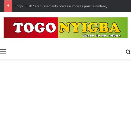
Togo : 5 707 établissements privés autorisés pour la rentrée 2026-2027, 160 restés sur la touche
Menu