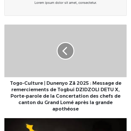
Lorem ipsum dolor sit amet, consectetur.
Togo-
Culture
|
Dunenyo
Zã
2025
:
Message
de
remerciements
Togo-Culture | Dunenyo Zã 2025 : Message de
de
remerciements de Togbui DZIDZOLI DETU X,
Togbui
Porte-parole de la Concertation des chefs de
DZIDZOLI
canton du Grand Lomé après la grande
DETU
apothéose
X,
Porte-
Bientôt
parole
sur