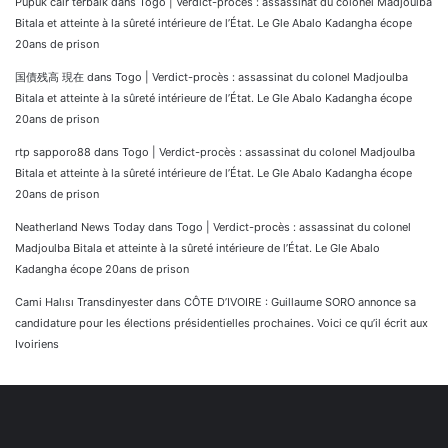
Pupuk cair terbaik
dans
Togo | Verdict-procès : assassinat du colonel Madjoulba
Bitala et atteinte à la sûreté intérieure de l’État. Le Gle Abalo Kadangha écope
20ans de prison
国債残高 現在
dans
Togo | Verdict-procès : assassinat du colonel Madjoulba
Bitala et atteinte à la sûreté intérieure de l’État. Le Gle Abalo Kadangha écope
20ans de prison
rtp sapporo88
dans
Togo | Verdict-procès : assassinat du colonel Madjoulba
Bitala et atteinte à la sûreté intérieure de l’État. Le Gle Abalo Kadangha écope
20ans de prison
Neatherland News Today
dans
Togo | Verdict-procès : assassinat du colonel
Madjoulba Bitala et atteinte à la sûreté intérieure de l’État. Le Gle Abalo
Kadangha écope 20ans de prison
Cami Halısı Transdinyester
dans
CÔTE D’IVOIRE : Guillaume SORO annonce sa
candidature pour les élections présidentielles prochaines. Voici ce qu’il écrit aux
Ivoiriens