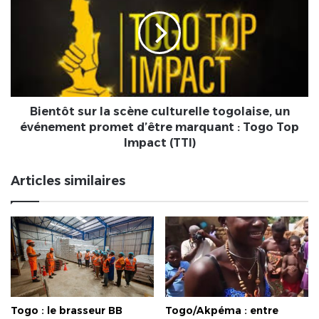
de
la
la
scène
Concertation
culturelle
des
togolaise,
chefs
un
de
événement
canton
promet
du
d’être
Bientôt sur la scène culturelle togolaise, un
Grand
marquant
événement promet d’être marquant : Togo Top
Lomé
:
Impact (TTI)
après
Togo
la
Top
Articles similaires
grande
Impact
apothéose
(TTI)
Togo : le brasseur BB
Togo/Akpéma : entre