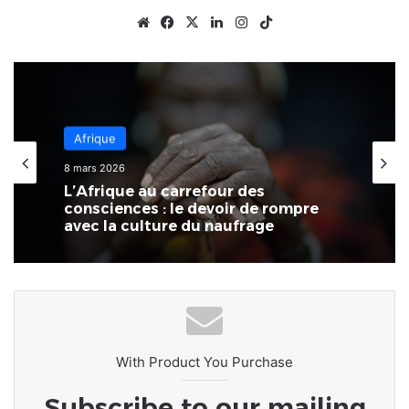
Website
Facebook
X
Linkedin
Instagram
TikTok
Économie
3 mars 2026
Au Togo, il existe un écart
significatif entre les performances
économiques reconnues et la réalité
quotidienne des foyers
With Product You Purchase
Subscribe to our mailing