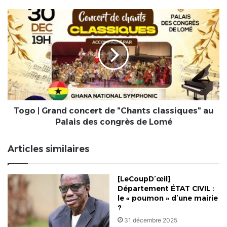
à
Aného
Togo
|
Grand
concert
de
"Chants
classiques"
au
Palais
des
Togo | Grand concert de "Chants classiques" au
congrès
Palais des congrès de Lomé
de
Lomé
Articles similaires
[LeCoupD’œil]
Département ÉTAT CIVIL :
le « poumon » d’une mairie
?
31 décembre 2025