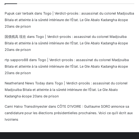
Pupuk cair terbaik
dans
Togo | Verdict-procès : assassinat du colonel Madjoulba
Bitala et atteinte à la sûreté intérieure de l’État. Le Gle Abalo Kadangha écope
20ans de prison
国債残高 現在
dans
Togo | Verdict-procès : assassinat du colonel Madjoulba
Bitala et atteinte à la sûreté intérieure de l’État. Le Gle Abalo Kadangha écope
20ans de prison
rtp sapporo88
dans
Togo | Verdict-procès : assassinat du colonel Madjoulba
Bitala et atteinte à la sûreté intérieure de l’État. Le Gle Abalo Kadangha écope
20ans de prison
Neatherland News Today
dans
Togo | Verdict-procès : assassinat du colonel
Madjoulba Bitala et atteinte à la sûreté intérieure de l’État. Le Gle Abalo
Kadangha écope 20ans de prison
Cami Halısı Transdinyester
dans
CÔTE D’IVOIRE : Guillaume SORO annonce sa
candidature pour les élections présidentielles prochaines. Voici ce qu’il écrit aux
Ivoiriens