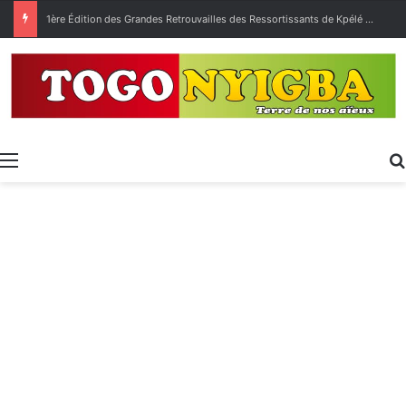
1ère Édition des Grandes Retrouvailles des Ressortissants de Kpélé Govié Apégamé / Sokpé
Menu