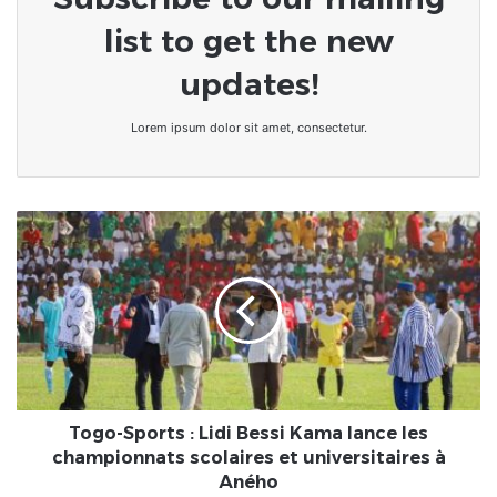
list to get the new
updates!
Lorem ipsum dolor sit amet, consectetur.
Togo-
Sports
:
Lidi
Bessi
Kama
lance
les
championnats
scolaires
Togo-Sports : Lidi Bessi Kama lance les
et
championnats scolaires et universitaires à
universitaires
Aného