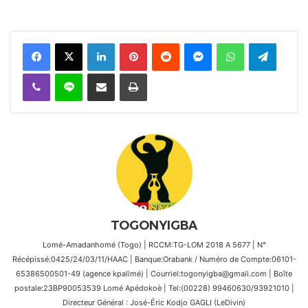
Facebook
X
Linkedin
Pinterest
Reddit
Messenger
WhatsApp
Telegra
Viber
Ligne
Partager par email
Imprimer
TOGONYIGBA
Lomé-Amadanhomé (Togo) | RCCM:TG-LOM 2018 A 5677 | N°
Récépissé:0425/24/03/11/HAAC | Banque:Orabank / Numéro de Compte:06101-
65386500501-49 (agence kpalimé) | Courriel:togonyigba@gmail.com | Boîte
postale:23BP90053539 Lomé Apédokoè | Tel:(00228) 99460630/93921010 |
Directeur Général : José-Éric Kodjo GAGLI (LeDivin)