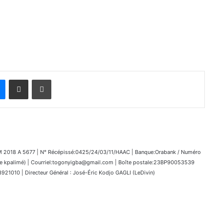
Messenger
Partager par email
Imprimer
018 A 5677 | N° Récépissé:0425/24/03/11/HAAC | Banque:Orabank / Numéro
kpalimé) | Courriel:togonyigba@gmail.com | Boîte postale:23BP90053539
1010 | Directeur Général : José-Éric Kodjo GAGLI (LeDivin)