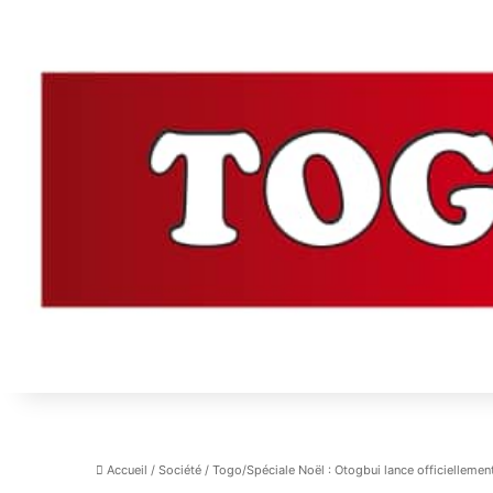
Accueil
/
Société
/
Togo/Spéciale Noël : Otogbui lance officiellemen