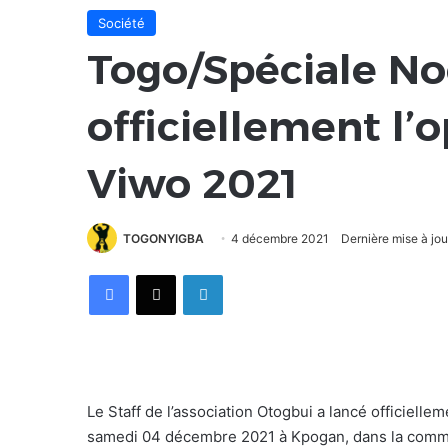
Société
Togo/Spéciale Noë
officiellement l’
Viwo 2021
TOGONYIGBA
4 décembre 2021
Dernière mise à jo
Facebook
X
Linkedin
Le Staff de l’association Otogbui a lancé officielle
samedi 04 décembre 2021 à Kpogan, dans la comm