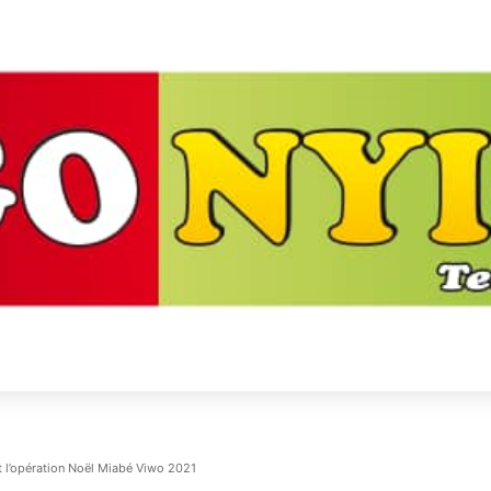
t l’opération Noël Miabé Viwo 2021