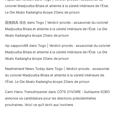
colonel Madjoulba Bitala et atteinte à la sûreté intérieure de l’État.
Le Gle Abalo Kadangha écope 20ans de prison
国債残高 現在
dans
Togo | Verdict-procès : assassinat du colonel
Madjoulba Bitala et atteinte à la sûreté intérieure de l’État. Le Gle
Abalo Kadangha écope 20ans de prison
rtp sapporo88
dans
Togo | Verdict-procès : assassinat du colonel
Madjoulba Bitala et atteinte à la sûreté intérieure de l’État. Le Gle
Abalo Kadangha écope 20ans de prison
Neatherland News Today
dans
Togo | Verdict-procès : assassinat
du colonel Madjoulba Bitala et atteinte à la sûreté intérieure de
l’État. Le Gle Abalo Kadangha écope 20ans de prison
Cami Halısı Transdinyester
dans
CÔTE D’IVOIRE : Guillaume SORO
annonce sa candidature pour les élections présidentielles
prochaines. Voici ce qu’il écrit aux Ivoiriens