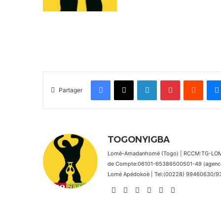
Facebook
X
Linkedin
Pinterest
Reddit
Partager
TOGONYIGBA
Lomé-Amadanhomé (Togo) | RCCM:TG-LOM 2
de Compte:06101-65386500501-49 (agence 
Lomé Apédokoè | Tel:(00228) 99460630/9392
Website
Facebook
X
Linkedin
Instagram
TikTok