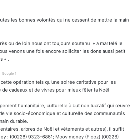
outes les bonnes volontés qui ne cessent de mettre la main
rès ou de loin nous ont toujours soutenu » a martelé le
ous venons une fois encore solliciter les dons aussi petit
s « .
Google 1
cette opération tels qu’une soirée caritative pour les
e de cadeaux et de vivres pour mieux fêter la Noël.
pement humanitaire, culturelle à but non lucratif qui œuvre
 de vie socio-économique et culturelle des communautés
ain durable.
ntaires, arbres de Noël et vêtements et autres), il suffit
oney : (00228) 9323-6861; Moov money (Flooz) (00228)