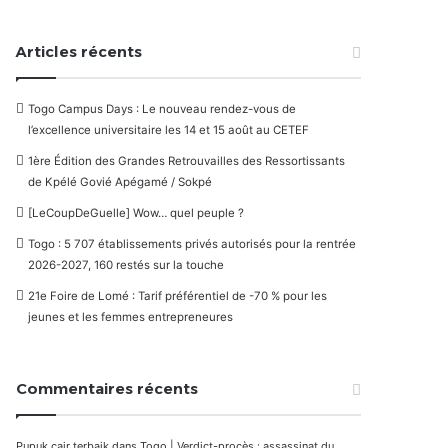
Articles récents
Togo Campus Days : Le nouveau rendez-vous de
l’excellence universitaire les 14 et 15 août au CETEF
1ère Édition des Grandes Retrouvailles des Ressortissants
de Kpélé Govié Apégamé / Sokpé
[LeCoupDeGuelle] Wow… quel peuple ?
Togo : 5 707 établissements privés autorisés pour la rentrée
2026-2027, 160 restés sur la touche
21e Foire de Lomé : Tarif préférentiel de -70 % pour les
jeunes et les femmes entrepreneures
Commentaires récents
Pupuk cair terbaik
dans
Togo | Verdict-procès : assassinat du