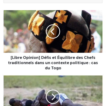
[Libre
Opinion]
Défis
et
Équilibre
des
Chefs
traditionnels
dans
un
[Libre Opinion] Défis et Équilibre des Chefs
contexte
traditionnels dans un contexte politique : cas
politique
du Togo
:
cas
Togo-
du
Luttes
Togo
traditionnelles
"Évala"
2025
en