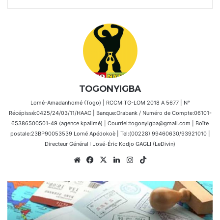
TOGONYIGBA
Lomé-Amadanhomé (Togo) | RCCM:TG-LOM 2018 A 5677 | N°
Récépissé:0425/24/03/11/HAAC | Banque:Orabank / Numéro de Compte:06101-
65386500501-49 (agence kpalimé) | Courriel:togonyigba@gmail.com | Boîte
postale:23BP90053539 Lomé Apédokoè | Tel:(00228) 99460630/93921010 |
Directeur Général : José-Éric Kodjo GAGLI (LeDivin)
Website
Facebook
X
Linkedin
Instagram
TikTok