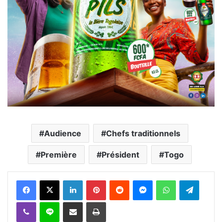
Audience
Chefs traditionnels
Première
Président
Togo
Facebook
X
Linkedin
Pinterest
Reddit
Messenger
WhatsApp
Telegra
Viber
Ligne
Partager par email
Imprimer