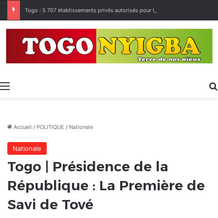
Togo : 5 707 établissements privés autorisés pour la rentrée 2026-2027, 160 restés sur la touche
Menu
Accueil
/
POLITIQUE
/
Nationale
Nationale
Togo | Présidence de la
République : La Première de
Savi de Tové