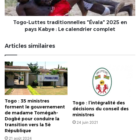
pays
Kabye
:
Le
Togo-Luttes traditionnelles "Évala" 2025 en
calendrier
pays Kabye : Le calendrier complet
complet
Articles similaires
Togo : 35 ministres
Togo : l’intégralité des
forment le gouvernement
décisions du conseil des
de madame Tomégah-
ministres
Dogbé pour conduire la
24 juin 2021
transition vers la 5è
République
21 août 2024