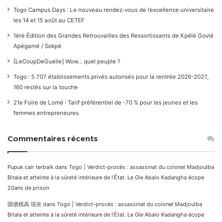
Togo Campus Days : Le nouveau rendez-vous de l’excellence universitaire
les 14 et 15 août au CETEF
1ère Édition des Grandes Retrouvailles des Ressortissants de Kpélé Govié
Apégamé / Sokpé
[LeCoupDeGuelle] Wow… quel peuple ?
Togo : 5 707 établissements privés autorisés pour la rentrée 2026-2027,
160 restés sur la touche
21e Foire de Lomé : Tarif préférentiel de -70 % pour les jeunes et les
femmes entrepreneures
Commentaires récents
Pupuk cair terbaik
dans
Togo | Verdict-procès : assassinat du colonel Madjoulba
Bitala et atteinte à la sûreté intérieure de l’État. Le Gle Abalo Kadangha écope
20ans de prison
国債残高 現在
dans
Togo | Verdict-procès : assassinat du colonel Madjoulba
Bitala et atteinte à la sûreté intérieure de l’État. Le Gle Abalo Kadangha écope