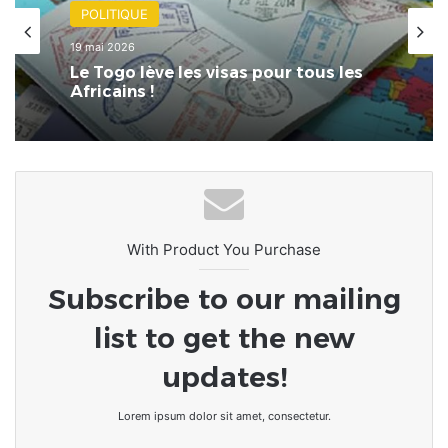
Musique
POLITIQUE
il y a 4 semaines
19 mai 2026
Karlos Danklou lance « Mémoires
Sonores du Togo » pour sauver le
patrimoine musical national.
Le Togo lève les visas pour tous les
Africains !
With Product You Purchase
Subscribe to our mailing
list to get the new
updates!
Lorem ipsum dolor sit amet, consectetur.