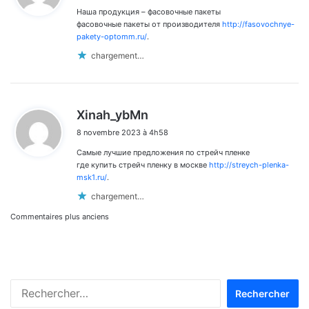
Наша продукция – фасовочные пакеты
:
фасовочные пакеты от производителя
http://fasovochnye-
pakety-optomm.ru/
.
chargement…
d
Xinah_ybMn
i
8 novembre 2023 à 4h58
t
Самые лучшие предложения по стрейч пленке
:
где купить стрейч пленку в москве
http://streych-plenka-
msk1.ru/
.
chargement…
Navigation
Commentaires plus anciens
dans
les
Rechercher :
commentaires