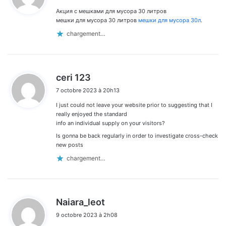
les
Акция с мешками для мусора 30 литров
:
commentaires
мешки для мусора 30 литров
мешки для мусора 30л
.
chargement…
d
ceri 123
i
7 octobre 2023 à 20h13
t
I just could not leave your website prior to suggesting that I
:
really enjoyed the standard
info an individual supply on your visitors?
Is gonna be back regularly in order to investigate cross-check
new posts
chargement…
d
Naiara_leot
i
9 octobre 2023 à 2h08
t