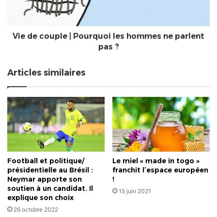
hommes
ne
parlent
pas
Vie de couple | Pourquoi les hommes ne parlent
?
pas ?
Articles similaires
Football et politique/
Le miel « made in togo »
présidentielle au Brésil :
franchit l’espace européen
Neymar apporte son
!
soutien à un candidat. Il
15 juin 2021
explique son choix
26 octobre 2022