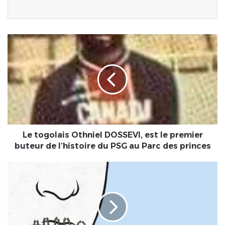
Le
togolais
Othniel
DOSSEVI,
est
le
premier
buteur
de
l’histoire
Le togolais Othniel DOSSEVI, est le premier
du
buteur de l’histoire du PSG au Parc des princes
PSG
au
Vie
Parc
de
des
couple
princes
|
Pourquoi
les