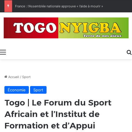
[LeCoupD’œil] Le chassé-croisé entre vacanciers de juillet et d’août a commencé.
Menu
Accueil
/
Sport
Économie
Sport
Togo | Le Forum du Sport
Africain et l’Institut de
Formation et d’Appui