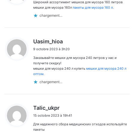
Широкий ассортимент мешков для мусора 160 литров
:
мешки для мусора 160л
пакеты для мусора 160 л
.
chargement…
d
Uasim_hioa
i
9 octobre 2023 à 3h20
t
Заказывайте мешки для мусора 240 литров у нас и
:
получите скидку!
мешки для мусора 240 л купить
мешки для мусора 240 л
оптом
.
chargement…
d
Talic_ukpr
i
15 octobre 2023 à 19h41
t
Для надежного сбора медицинских отходов используйте
:
пакеты