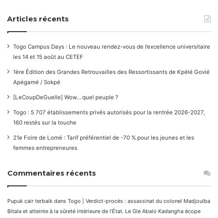
Articles récents
Togo Campus Days : Le nouveau rendez-vous de l’excellence universitaire
les 14 et 15 août au CETEF
1ère Édition des Grandes Retrouvailles des Ressortissants de Kpélé Govié
Apégamé / Sokpé
[LeCoupDeGuelle] Wow… quel peuple ?
Togo : 5 707 établissements privés autorisés pour la rentrée 2026-2027,
160 restés sur la touche
21e Foire de Lomé : Tarif préférentiel de -70 % pour les jeunes et les
femmes entrepreneures
Commentaires récents
Pupuk cair terbaik
dans
Togo | Verdict-procès : assassinat du colonel Madjoulba
Bitala et atteinte à la sûreté intérieure de l’État. Le Gle Abalo Kadangha écope