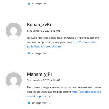
chargement…
d
Kshan_xvKr
i
5 novembre 2023 à 13h08
t
Лучшее производство полиэтилена от производителя
:
фирмы по производству упаковки
http://proizvoditel-
polietilenovoj-produkcii.ru/
.
chargement…
d
Maham_yjPr
i
5 novembre 2023 à 14h01
t
Выгодные и надежные полипропиленовые мешки оптом
:
полипропиленовые мешки оптом
http://polipropilenovye-
meshki-optom.ru/
.
chargement…