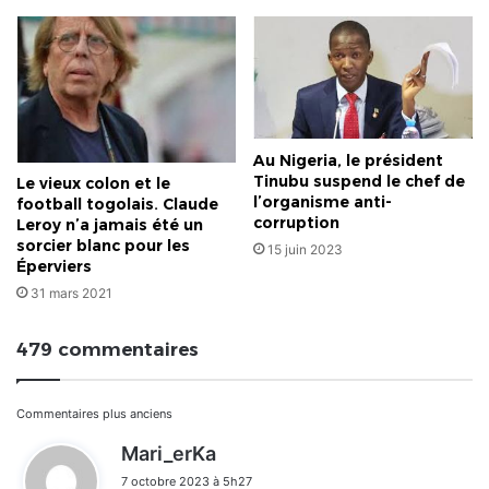
Au Nigeria, le président
Tinubu suspend le chef de
Le vieux colon et le
l’organisme anti-
football togolais. Claude
corruption
Leroy n’a jamais été un
sorcier blanc pour les
15 juin 2023
Éperviers
31 mars 2021
479 commentaires
Navigation
Commentaires plus anciens
d
Mari_erKa
dans
i
7 octobre 2023 à 5h27
t