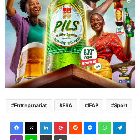
Entreprnariat
FSA
IFAP
Sport
Facebook
X
Linkedin
Pinterest
Reddit
Messenger
WhatsApp
Telegra
Viber
Ligne
Partager par email
Imprimer