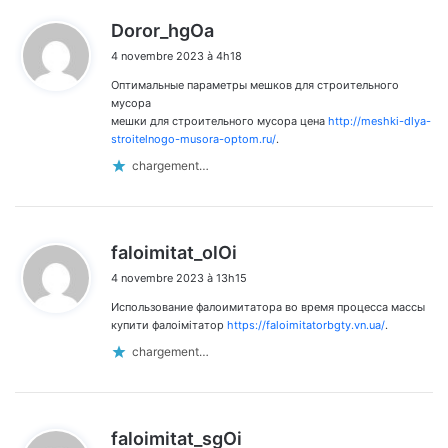
d
Doror_hgOa
i
4 novembre 2023 à 4h18
t
Оптимальные параметры мешков для строительного
:
мусора
мешки для строительного мусора цена
http://meshki-dlya-
stroitelnogo-musora-optom.ru/
.
chargement…
d
faloimitat_olOi
i
4 novembre 2023 à 13h15
t
Использование фалоимитатора во время процесса массы
:
купити фалоімітатор
https://faloimitatorbgty.vn.ua/
.
chargement…
d
faloimitat_sgOi