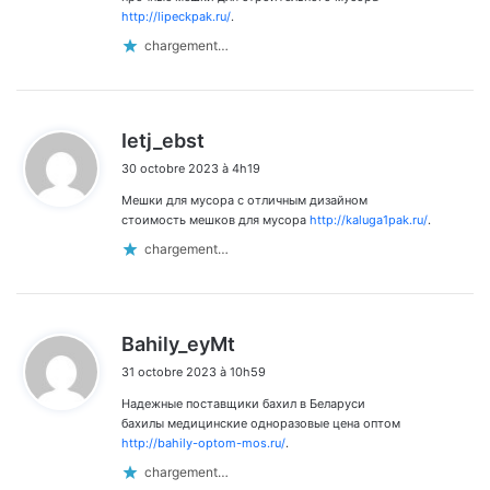
http://lipeckpak.ru/
.
chargement…
d
Ietj_ebst
i
30 octobre 2023 à 4h19
t
Мешки для мусора с отличным дизайном
:
стоимость мешков для мусора
http://kaluga1pak.ru/
.
chargement…
d
Bahily_eyMt
i
31 octobre 2023 à 10h59
t
Надежные поставщики бахил в Беларуси
:
бахилы медицинские одноразовые цена оптом
http://bahily-optom-mos.ru/
.
chargement…