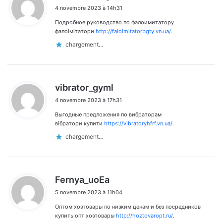
i
4 novembre 2023 à 14h31
t
Подробное руководство по фалоимитатору
:
фалоімітатори
http://faloimitatorbgty.vn.ua/
.
chargement…
d
vibrator_gyml
i
4 novembre 2023 à 17h31
t
Выгодные предложения по вибраторам
:
вібратори купити
https://vibratoryhfrf.vn.ua/
.
chargement…
d
Fernya_uoEa
i
5 novembre 2023 à 11h04
t
Оптом хозтовары по низким ценам и без посредников
:
купить опт хозтовары
http://hoztovaropt.ru/
.