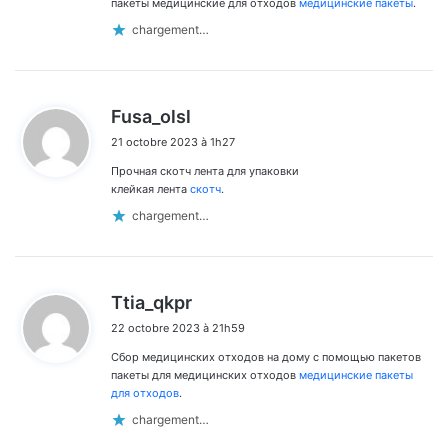
пакеты медицинские для отходов
медицинские пакеты
.
chargement…
d
Fusa_olsl
i
21 octobre 2023 à 1h27
t
Прочная скотч лента для упаковки
:
клейкая лента
скотч
.
chargement…
d
Ttia_qkpr
i
22 octobre 2023 à 21h59
t
Сбор медицинских отходов на дому с помощью пакетов
:
пакеты для медицинских отходов
медицинские пакеты
для отходов
.
chargement…