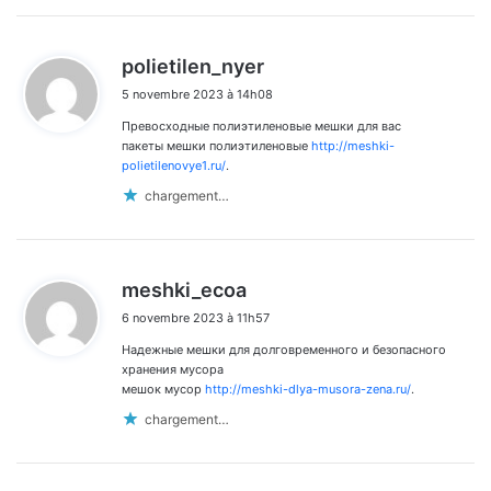
d
polietilen_nyer
i
5 novembre 2023 à 14h08
t
Превосходные полиэтиленовые мешки для вас
:
пакеты мешки полиэтиленовые
http://meshki-
polietilenovye1.ru/
.
chargement…
d
meshki_ecoa
i
6 novembre 2023 à 11h57
t
Надежные мешки для долговременного и безопасного
:
хранения мусора
мешок мусор
http://meshki-dlya-musora-zena.ru/
.
chargement…