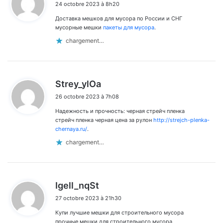
24 octobre 2023 à 8h20
t
Доставка мешков для мусора по России и СНГ
:
мусорные мешки
пакеты для мусора
.
chargement…
d
Strey_ylOa
i
26 octobre 2023 à 7h08
t
Надежность и прочность: черная стрейч пленка
:
стрейч пленка черная цена за рулон
http://strejch-plenka-
chernaya.ru/
.
chargement…
d
Igell_nqSt
i
27 octobre 2023 à 21h30
t
Купи лучшие мешки для строительного мусора
:
прочные мешки для строительного мусора