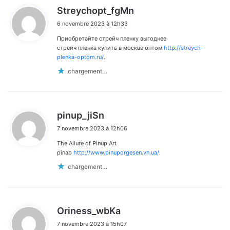
d
Streychopt_fgMn
i
6 novembre 2023 à 12h33
t
Приобретайте стрейч пленку выгоднее
:
стрейч пленка купить в москве оптом
http://streych-
plenka-optom.ru/
.
chargement…
d
pinup_jiSn
i
7 novembre 2023 à 12h06
t
The Allure of Pinup Art
:
pinap
http://www.pinuporgesen.vn.ua/
.
chargement…
d
Oriness_wbKa
i
7 novembre 2023 à 15h07
t