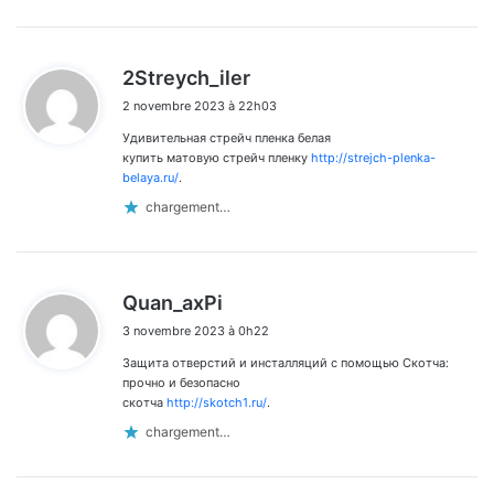
d
2Streych_iler
i
2 novembre 2023 à 22h03
t
Удивительная стрейч пленка белая
:
купить матовую стрейч пленку
http://strejch-plenka-
belaya.ru/
.
chargement…
d
Quan_axPi
i
3 novembre 2023 à 0h22
t
Защита отверстий и инсталляций с помощью Скотча:
:
прочно и безопасно
скотча
http://skotch1.ru/
.
chargement…