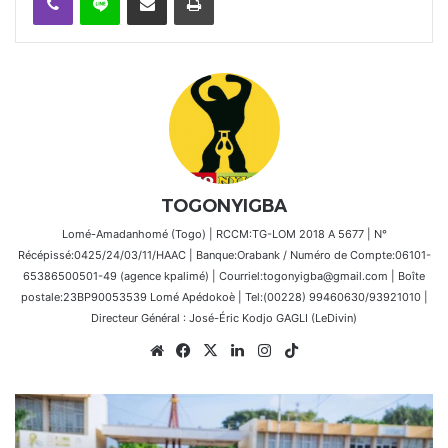
TOGONYIGBA
Lomé-Amadanhomé (Togo) | RCCM:TG-LOM 2018 A 5677 | N°
Récépissé:0425/24/03/11/HAAC | Banque:Orabank / Numéro de Compte:06101-
65386500501-49 (agence kpalimé) | Courriel:togonyigba@gmail.com | Boîte
postale:23BP90053539 Lomé Apédokoè | Tel:(00228) 99460630/93921010 |
Directeur Général : José-Éric Kodjo GAGLI (LeDivin)
Website
Facebook
X
Linkedin
Instagram
TikTok