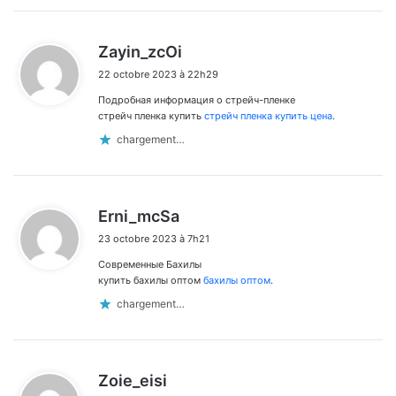
d
Zayin_zcOi
i
22 octobre 2023 à 22h29
t
Подробная информация о стрейч-пленке
:
стрейч пленка купить
стрейч пленка купить цена
.
chargement…
d
Erni_mcSa
i
23 octobre 2023 à 7h21
t
Современные Бахилы
:
купить бахилы оптом
бахилы оптом
.
chargement…
d
Zoie_eisi
i