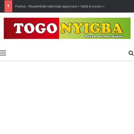
France : l’Assemblée nationale approuve « l’aide à mourir »
Menu