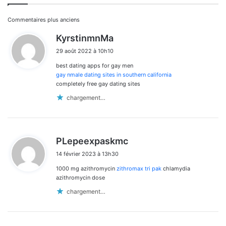
Navigation
Commentaires plus anciens
d
KyrstinmnMa
dans
i
29 août 2022 à 10h10
t
les
best dating apps for gay men
:
commentaires
gay nmale dating sites in southern california
completely free gay dating sites
chargement…
d
PLepeexpaskmc
i
14 février 2023 à 13h30
t
1000 mg azithromycin
zithromax tri pak
chlamydia
:
azithromycin dose
chargement…