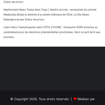
20ans de prison
Neatherland News Today
dans
Togo | Verdict-procès : assassinat du colonel
Madjoulba Bitala et atteinte à la sûreté intérieure de l’État. Le Gle Abalo
Kadangha écope 20ans de prison
Cami Halısı Transdinyester
dans
CÔTE D’IVOIRE : Guillaume SORO annonce sa
candidature pour les élections présidentielles prochaines. Voici ce qu’il écrit aux
Ivoiriens
© Copyright 2026, Tous droits réservés |
Réaliser par