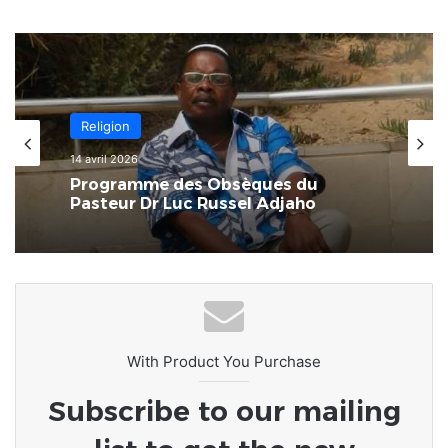
Afrique
8 mars 2026
Religion
L’Afrique au carrefour des
14 avril 2026
consciences : le devoir de rompre
avec la culture du naufrage
Programme des Obsèques du
Pasteur Dr Luc Russel Adjaho
With Product You Purchase
Subscribe to our mailing