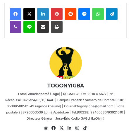
Facebook
X
Linkedin
Pinterest
Reddit
Messenger
WhatsApp
Telegra
Viber
Ligne
Partager par email
Imprimer
TOGONYIGBA
Lomé-Amadanhomé (Togo) | RCCM:TG-LOM 2018 A 5677 | N°
Récépissé:0425/24/03/11/HAAC | Banque:Orabank / Numéro de Compte:06101-
65386500501-49 (agence kpalimé) | Courriel:togonyigba@gmail.com | Boîte
postale:23BP90053539 Lomé Apédokoè | Tel:(00228) 99460630/93921010 |
Directeur Général : José-Éric Kodjo GAGLI (LeDivin)
Website
Facebook
X
Linkedin
Instagram
TikTok