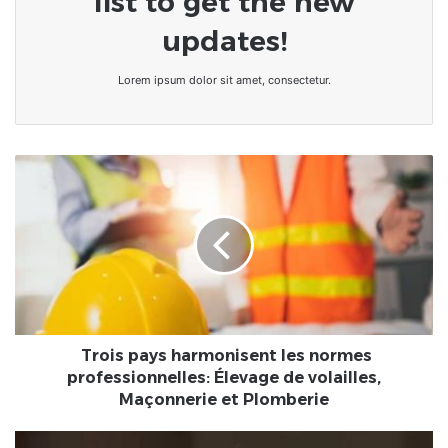
list to get the new
updates!
Lorem ipsum dolor sit amet, consectetur.
Trois
pays
harmonisent
les
normes
professionnelles:
Élevage
de
volailles,
Maçonnerie
Trois pays harmonisent les normes
et
professionnelles: Élevage de volailles,
Plomberie
Maçonnerie et Plomberie
Âgée