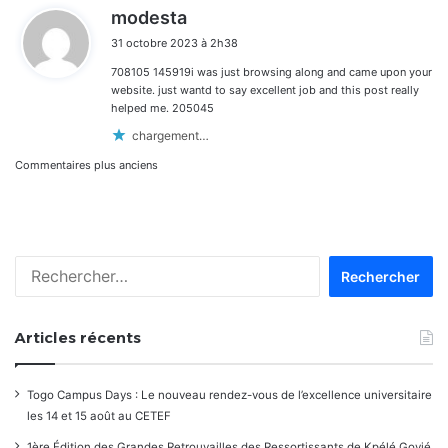
d
modesta
i
31 octobre 2023 à 2h38
t
708105 145919i was just browsing along and came upon your
:
website. just wantd to say excellent job and this post really
helped me. 205045
chargement…
Navigation
Commentaires plus anciens
dans
les
Rechercher :
commentaires
Articles récents
Togo Campus Days : Le nouveau rendez-vous de l’excellence universitaire
les 14 et 15 août au CETEF
1ère Édition des Grandes Retrouvailles des Ressortissants de Kpélé Govié