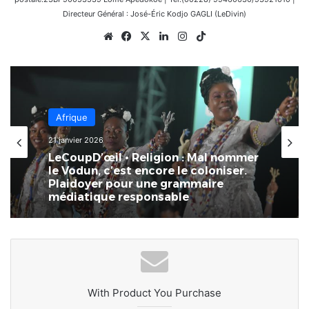
Directeur Général : José-Éric Kodjo GAGLI (LeDivin)
Website
Facebook
X
Linkedin
Instagram
TikTok
Afrique
Afrique
12 janvier 2026
Bénin – Vodun Days 2026 : la ville de
21 janvier 2026
Ouidah, carrefour mondial de la
culture et du sacré
LeCoupD’œil • Religion : Mal nommer
le Vodun, c’est encore le coloniser.
Plaidoyer pour une grammaire
médiatique responsable
With Product You Purchase