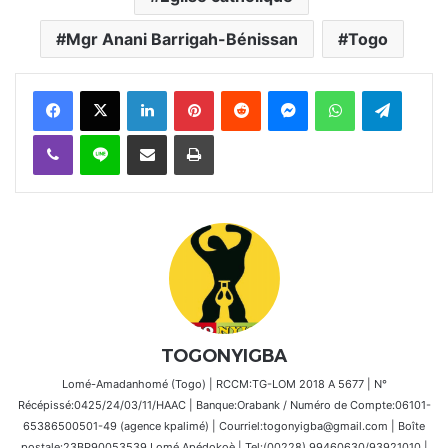
Mgr Anani Barrigah-Bénissan
Togo
Facebook
X
Linkedin
Pinterest
Reddit
Messenger
WhatsApp
Telegra
Viber
Ligne
Partager par email
Imprimer
TOGONYIGBA
Lomé-Amadanhomé (Togo) | RCCM:TG-LOM 2018 A 5677 | N°
Récépissé:0425/24/03/11/HAAC | Banque:Orabank / Numéro de Compte:06101-
65386500501-49 (agence kpalimé) | Courriel:togonyigba@gmail.com | Boîte
postale:23BP90053539 Lomé Apédokoè | Tel:(00228) 99460630/93921010 |