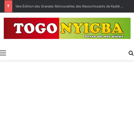
1ère Édition des Grandes Retrouvailles des Ressortissants de Kpélé Govié Apégamé / Sokpé
Menu