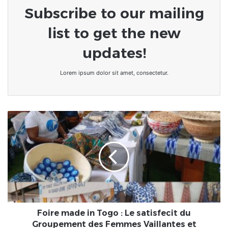
Subscribe to our mailing
list to get the new
updates!
Lorem ipsum dolor sit amet, consectetur.
Foire
made
in
Togo
:
Le
satisfecit
du
Groupement
des
Foire made in Togo : Le satisfecit du
Femmes
Groupement des Femmes Vaillantes et