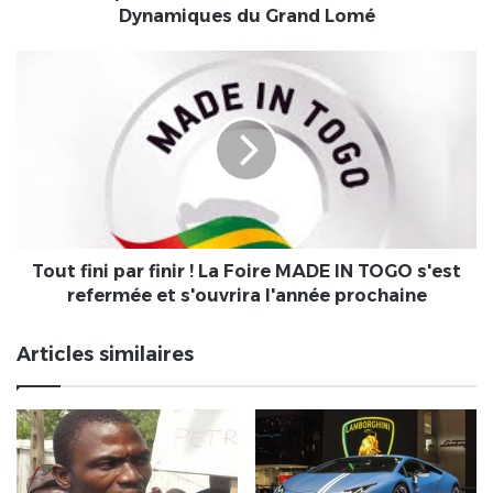
Vaillantes
Dynamiques du Grand Lomé
et
Dynamiques
Tout
du
fini
Grand
par
Lomé
finir
!
La
Foire
MADE
IN
TOGO
Tout fini par finir ! La Foire MADE IN TOGO s'est
s'est
refermée et s'ouvrira l'année prochaine
refermée
et
Articles similaires
s'ouvrira
l'année
prochaine