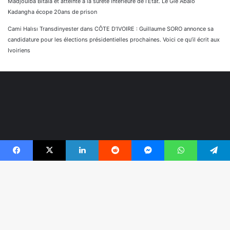
Madjoulba Bitala et atteinte à la sûreté intérieure de l’État. Le Gle Abalo
Kadangha écope 20ans de prison
Cami Halısı Transdinyester
dans
CÔTE D’IVOIRE : Guillaume SORO annonce sa
candidature pour les élections présidentielles prochaines. Voici ce qu’il écrit aux
Ivoiriens
Facebook
X
Linkedin
Reddit
Messenger
WhatsApp
Telegram
© Copyright 2026, Tous droits réservés |
Réaliser par
B
Togonyigba
r
Facebook
TikTok
WhatsApp