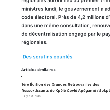
régionales auront lieu au premier tri
ministres lundi, le gouvernement a ado
code électoral. Près de 4,2 millions 
dans une même consultation, renouvel
de décentralisation engagé par le pa
régionales.
Des scrutins couplés
Articles similaires
1ère Édition des Grandes Retrouvailles des
Ressortissants de Kpélé Govié Apégamé / Sokp
il y a 3 jours