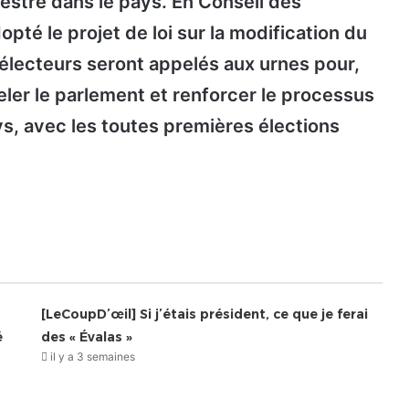
mestre dans le pays. En Conseil des
pté le projet de loi sur la modification du
d’électeurs seront appelés aux urnes pour,
er le parlement et renforcer le processus
ys, avec les toutes premières élections
[LeCoupD’œil] Si j’étais président, ce que je ferai
é
des « Évalas »
il y a 3 semaines