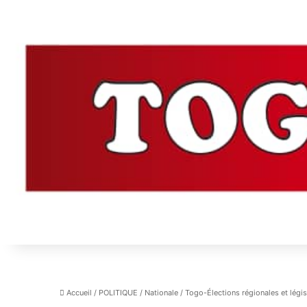
Accueil
/
POLITIQUE
/
Nationale
/
Togo-Élections régionales et légis