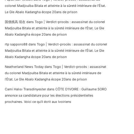
colonel Madjoulba Bitala et atteinte à la sûreté intérieure de l’État.
Le Gle Abalo Kadangha écope 20ans de prison
国債残高 現在
dans
Togo | Verdict-procès : assassinat du colonel
Madjoulba Bitala et atteinte à la sûreté intérieure de l’État. Le Gle
Abalo Kadangha écope 20ans de prison
rtp sapporo88
dans
Togo | Verdict-procès : assassinat du colonel
Madjoulba Bitala et atteinte à la sûreté intérieure de l’État. Le Gle
Abalo Kadangha écope 20ans de prison
Neatherland News Today
dans
Togo | Verdict-procès : assassinat
du colonel Madjoulba Bitala et atteinte à la sûreté intérieure de
l’État. Le Gle Abalo Kadangha écope 20ans de prison
Cami Halısı Transdinyester
dans
CÔTE D’IVOIRE : Guillaume SORO
annonce sa candidature pour les élections présidentielles
prochaines. Voici ce qu’il écrit aux Ivoiriens