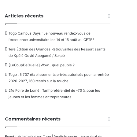
Articles récents
Togo Campus Days : Le nouveau rendez-vous de
l’excellence universitaire les 14 et 15 août au CETEF
1ère Édition des Grandes Retrouvailles des Ressortissants
de Kpélé Govié Apégamé / Sokpé
[LeCoupDeGuelle] Wow… quel peuple ?
Togo : 5 707 établissements privés autorisés pour la rentrée
2026-2027, 160 restés sur la touche
21e Foire de Lomé : Tarif préférentiel de -70 % pour les
jeunes et les femmes entrepreneures
Commentaires récents
Pupuk cair terbaik
dans
Togo | Verdict-procès : assassinat du