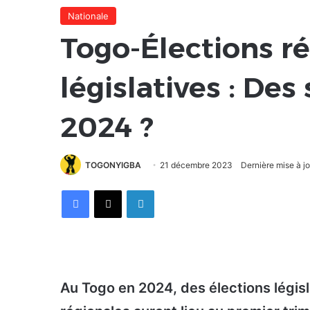
Nationale
Togo-Élections ré
législatives : Des
2024 ?
TOGONYIGBA
21 décembre 2023
Dernière mise à j
Facebook
X
Linkedin
Au Togo en 2024, des élections législ