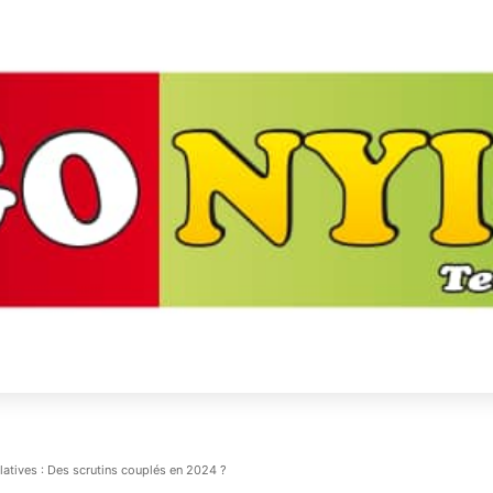
latives : Des scrutins couplés en 2024 ?