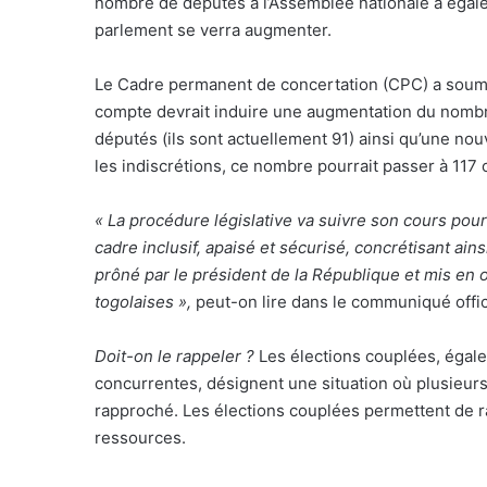
nombre de députés à l’Assemblée nationale a égal
parlement se verra augmenter.
Le Cadre permanent de concertation (CPC) a soumi
compte devrait induire une augmentation du nombr
députés (ils sont actuellement 91) ainsi qu’une nou
les indiscrétions, ce nombre pourrait passer à 117 o
« La procédure législative va suivre son cours pou
cadre inclusif, apaisé et sécurisé, concrétisant ai
prôné par le président de la République et mis en
togolaises »,
peut-on lire dans le communiqué offic
Doit-on le rappeler ?
Les élections couplées, égal
concurrentes, désignent une situation où plusieurs
rapproché. Les élections couplées permettent de ra
ressources.