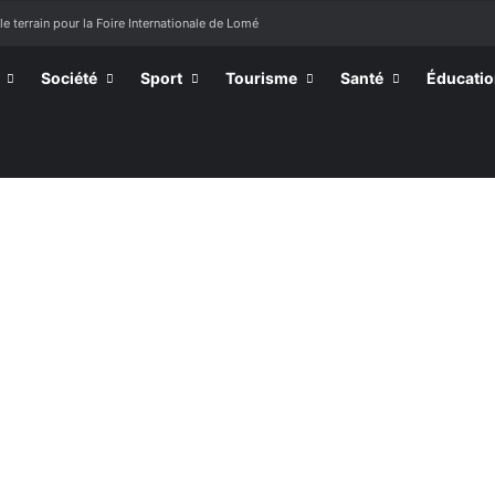
le terrain pour la Foire Internationale de Lomé
Société
Sport
Tourisme
Santé
Éducati