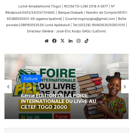
Lomé-Amadanhomé (Togo) | RCCM:TG-LOM 2018 A 5677 | N°
Récépissé:0425/24/03/11/HAAC | Banque:Orabank / Numéro de Compte:06101-
65386500501-49 (agence kpalimé) | Courriel:togonyigba@gmail.com | Boîte
postale:23BP90053539 Lomé Apédokoè | Tel:(00228) 99460630/93921010 |
Directeur Général : José-Éric Kodjo GAGLI (LeDivin)
Website
Facebook
X
Linkedin
Instagram
TikTok
Échos des Écoles
25 février 2026
Culture
[LeCoupDeGuelle] Un enseignant ne
10 avril 2026
se limite pas à instruire des élèves ;
il façonne toute une génération…