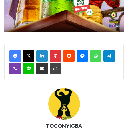
Facebook
X
Linkedin
Pinterest
Reddit
Messenger
WhatsApp
Telegra
Viber
Ligne
Partager par email
Imprimer
TOGONYIGBA