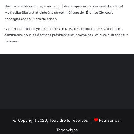
Neatherland News Today
dans
Togo | Verdict-procès : assassinat du colonel
Madjoulba Bitala et atteinte à la sûreté intérieure de l’État. Le Gle Abalo
Kadangha écope 20ans de prison
Cami Halısı Transdinyester
dans
CÔTE D’IVOIRE : Guillaume SORO annonce sa
candidature pour les élections présidentielles prochaines. Voici ce qu’il écrit aux
Ivoiriens
© Copyright 2026, Tous droits réservés |
Réaliser par
Togonyigba