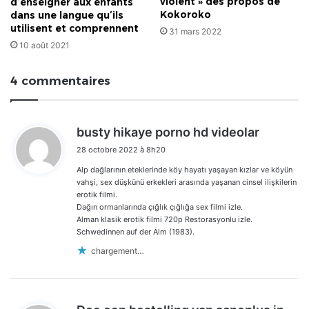
violent » des propos de
d’enseigner aux enfants
Kokoroko
dans une langue qu’ils
utilisent et comprennent
31 mars 2022
10 août 2021
4 commentaires
d
busty hikaye porno hd videolar
i
28 octobre 2022 à 8h20
t
Alp dağlarının eteklerinde köy hayatı yaşayan kızlar ve köyün
:
vahşi, sex düşkünü erkekleri arasında yaşanan cinsel ilişkilerin
erotik filmi.
Dağın ormanlarında çığlık çığlığa sex filmi izle.
Alman klasik erotik filmi 720p Restorasyonlu izle.
Schwedinnen auf der Alm (1983).
chargement…