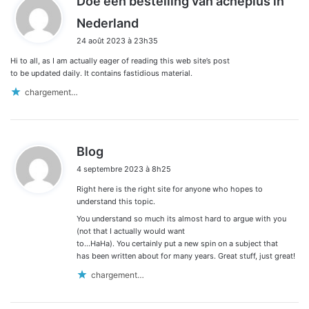
Doe een bestelling van acneplus in
d
Nederland
i
24 août 2023 à 23h35
t
Hi to all, as I am actually eager of reading this web site’s post
:
to be updated daily. It contains fastidious material.
chargement…
d
Blog
i
4 septembre 2023 à 8h25
t
Right here is the right site for anyone who hopes to
:
understand this topic.
You understand so much its almost hard to argue with you
(not that I actually would want
to…HaHa). You certainly put a new spin on a subject that
has been written about for many years. Great stuff, just great!
chargement…