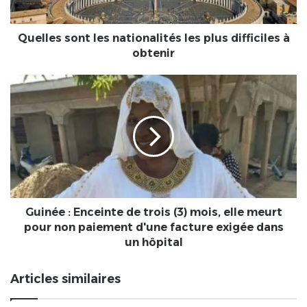
à
obtenir
Quelles sont les nationalités les plus difficiles à
obtenir
Guinée
:
Enceinte
de
trois
(3)
mois,
elle
meurt
pour
Guinée : Enceinte de trois (3) mois, elle meurt
non
pour non paiement d'une facture exigée dans
paiement
un hôpital
d'une
facture
Articles similaires
exigée
dans