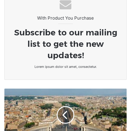
6ème ÉDITION DE LA FOIRE
INTERNATIONALE DU LIVRE AU
CETEF TOGO 2000
With Product You Purchase
Subscribe to our mailing
list to get the new
updates!
Lorem ipsum dolor sit amet, consectetur.
Quelles
sont
les
nationalités
les
plus
difficiles