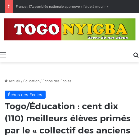
France : l’Assemblée nationale approuve « l’aide à mourir »
Menu
Accueil
/
Éducation
/
Échos des Écoles
Échos des Écoles
Togo/Éducation : cent dix
(110) meilleurs élèves primés
par le « collectif des anciens