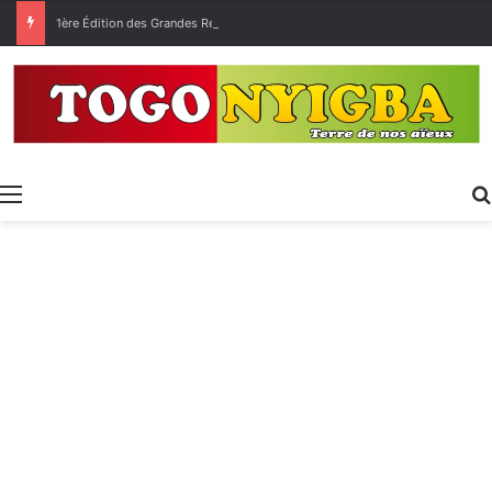
1ère Édition des Grandes Retrouvailles des Ressortissants de Kpélé Govié Apégamé / Sokpé
Menu