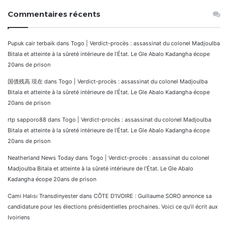
Commentaires récents
Pupuk cair terbaik
dans
Togo | Verdict-procès : assassinat du colonel Madjoulba
Bitala et atteinte à la sûreté intérieure de l’État. Le Gle Abalo Kadangha écope
20ans de prison
国債残高 現在
dans
Togo | Verdict-procès : assassinat du colonel Madjoulba
Bitala et atteinte à la sûreté intérieure de l’État. Le Gle Abalo Kadangha écope
20ans de prison
rtp sapporo88
dans
Togo | Verdict-procès : assassinat du colonel Madjoulba
Bitala et atteinte à la sûreté intérieure de l’État. Le Gle Abalo Kadangha écope
20ans de prison
Neatherland News Today
dans
Togo | Verdict-procès : assassinat du colonel
Madjoulba Bitala et atteinte à la sûreté intérieure de l’État. Le Gle Abalo
Kadangha écope 20ans de prison
Cami Halısı Transdinyester
dans
CÔTE D’IVOIRE : Guillaume SORO annonce sa
candidature pour les élections présidentielles prochaines. Voici ce qu’il écrit aux
Ivoiriens