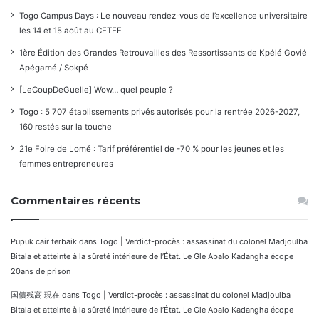
Togo Campus Days : Le nouveau rendez-vous de l’excellence universitaire
les 14 et 15 août au CETEF
1ère Édition des Grandes Retrouvailles des Ressortissants de Kpélé Govié
Apégamé / Sokpé
[LeCoupDeGuelle] Wow… quel peuple ?
Togo : 5 707 établissements privés autorisés pour la rentrée 2026-2027,
160 restés sur la touche
21e Foire de Lomé : Tarif préférentiel de -70 % pour les jeunes et les
femmes entrepreneures
Commentaires récents
Pupuk cair terbaik
dans
Togo | Verdict-procès : assassinat du colonel Madjoulba
Bitala et atteinte à la sûreté intérieure de l’État. Le Gle Abalo Kadangha écope
20ans de prison
国債残高 現在
dans
Togo | Verdict-procès : assassinat du colonel Madjoulba
Bitala et atteinte à la sûreté intérieure de l’État. Le Gle Abalo Kadangha écope