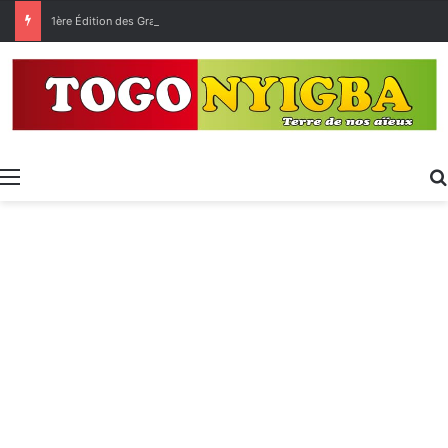
1ère Édition des Grandes Retrouvailles des Ressortissants de Kpélé Govié Apégamé / Sokpé
Menu