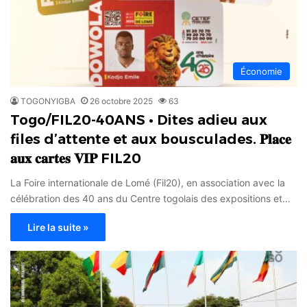
Économie
TOGONYIGBA
26 octobre 2025
63
Togo/FIL20-40ANS • Dites adieu aux
files d’attente et aux bousculades. 𝐏𝐥𝐚𝐜𝐞
𝐚𝐮𝐱 𝐜𝐚𝐫𝐭𝐞𝐬 𝐕𝐈𝐏 FIL20
La Foire internationale de Lomé (Fil20), en association avec la
célébration des 40 ans du Centre togolais des expositions et…
Lire la suite »