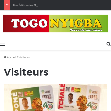
1ère Édition des Grandes Retrouvailles des Ressortissants de Kpélé Govié Apégamé / Sokpé
Menu
Accueil
/
Visiteurs
Visiteurs