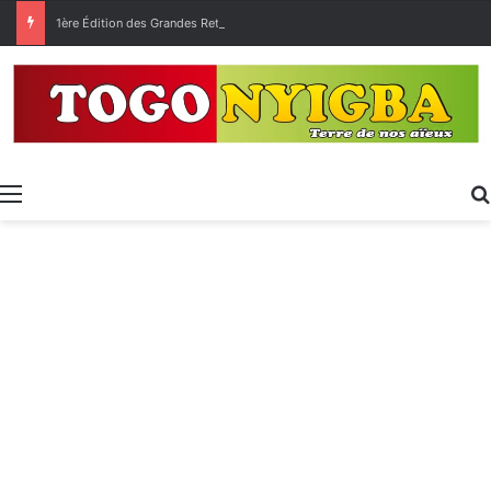
1ère Édition des Grandes Retrouvailles des Ressortissants de Kpélé Govié Apégamé / Sokpé
Menu