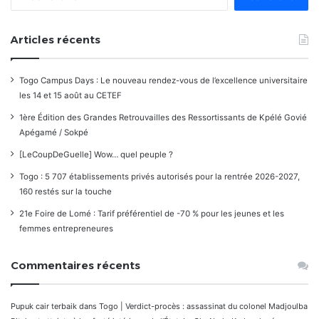
Articles récents
Togo Campus Days : Le nouveau rendez-vous de l’excellence universitaire
les 14 et 15 août au CETEF
1ère Édition des Grandes Retrouvailles des Ressortissants de Kpélé Govié
Apégamé / Sokpé
[LeCoupDeGuelle] Wow… quel peuple ?
Togo : 5 707 établissements privés autorisés pour la rentrée 2026-2027,
160 restés sur la touche
21e Foire de Lomé : Tarif préférentiel de -70 % pour les jeunes et les
femmes entrepreneures
Commentaires récents
Pupuk cair terbaik
dans
Togo | Verdict-procès : assassinat du colonel Madjoulba