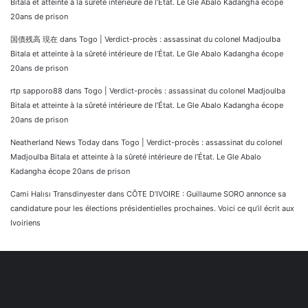
Bitala et atteinte à la sûreté intérieure de l’État. Le Gle Abalo Kadangha écope
20ans de prison
国債残高 現在
dans
Togo | Verdict-procès : assassinat du colonel Madjoulba
Bitala et atteinte à la sûreté intérieure de l’État. Le Gle Abalo Kadangha écope
20ans de prison
rtp sapporo88
dans
Togo | Verdict-procès : assassinat du colonel Madjoulba
Bitala et atteinte à la sûreté intérieure de l’État. Le Gle Abalo Kadangha écope
20ans de prison
Neatherland News Today
dans
Togo | Verdict-procès : assassinat du colonel
Madjoulba Bitala et atteinte à la sûreté intérieure de l’État. Le Gle Abalo
Kadangha écope 20ans de prison
Cami Halısı Transdinyester
dans
CÔTE D’IVOIRE : Guillaume SORO annonce sa
candidature pour les élections présidentielles prochaines. Voici ce qu’il écrit aux
Ivoiriens