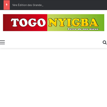
1ère Édition des Grandes Retrouvailles des Ressortissants de Kpélé Govié Apégamé / Sokpé
Menu