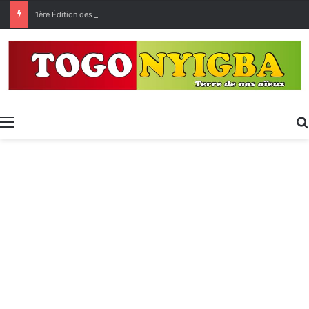
1ère Édition des Grandes Retrouvailles des Ressortissants de Kpélé Govié Apégamé / Sokpé
Menu