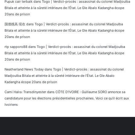
Pupuk cair terbaik
dans
Togo | Verdict-procès : assassinat du colonel Madjoulba
Bitala et atteinte à la sûreté intérieure de l’État. Le Gle Abalo Kadangha écope
20ans de prison
国債残高 現在
dans
Togo | Verdict-procès : assassinat du colonel Madjoulba
Bitala et atteinte à la sûreté intérieure de l’État. Le Gle Abalo Kadangha écope
20ans de prison
rtp sapporo88
dans
Togo | Verdict-procès : assassinat du colonel Madjoulba
Bitala et atteinte à la sûreté intérieure de l’État. Le Gle Abalo Kadangha écope
20ans de prison
Neatherland News Today
dans
Togo | Verdict-procès : assassinat du colonel
Madjoulba Bitala et atteinte à la sûreté intérieure de l’État. Le Gle Abalo
Kadangha écope 20ans de prison
Cami Halısı Transdinyester
dans
CÔTE D’IVOIRE : Guillaume SORO annonce sa
candidature pour les élections présidentielles prochaines. Voici ce qu’il écrit aux
Ivoiriens