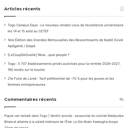
Articles récents
Togo Campus Days : Le nouveau rendez-vous de l’excellence universitaire
les 14 et 15 août au CETEF
1ère Édition des Grandes Retrouvailles des Ressortissants de Kpélé Govié
Apégamé / Sokpé
[LeCoupDeGuelle] Wow… quel peuple ?
Togo : 5 707 établissements privés autorisés pour la rentrée 2026-2027,
160 restés sur la touche
21e Foire de Lomé : Tarif préférentiel de -70 % pour les jeunes et les
femmes entrepreneures
Commentaires récents
Pupuk cair terbaik
dans
Togo | Verdict-procès : assassinat du colonel Madjoulba
Bitala et atteinte à la sûreté intérieure de l’État. Le Gle Abalo Kadangha écope
20ans de prison