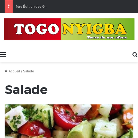
1ère Édition des Grandes Retrouvailles des Ressortissants de Kpélé Govié Apégamé / Sokpé
Menu
Accueil
/
Salade
Salade