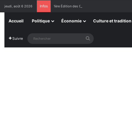
Infos
jeudi, août 6 2026
1ère Édition des Grandes Retrouvailles des Ressor
Accueil
Politique
Économie
Culture et tradition
Rechercher
Suivre