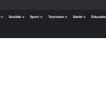
tissants de Kpélé Govié Apégamé / Sokpé
Société
Sport
Tourisme
Santé
Éducati