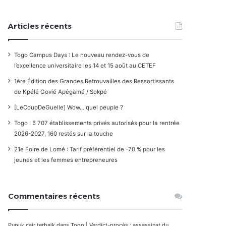
Articles récents
Togo Campus Days : Le nouveau rendez-vous de
l’excellence universitaire les 14 et 15 août au CETEF
1ère Édition des Grandes Retrouvailles des Ressortissants
de Kpélé Govié Apégamé / Sokpé
[LeCoupDeGuelle] Wow… quel peuple ?
Togo : 5 707 établissements privés autorisés pour la rentrée
2026-2027, 160 restés sur la touche
21e Foire de Lomé : Tarif préférentiel de -70 % pour les
jeunes et les femmes entrepreneures
Commentaires récents
Pupuk cair terbaik
dans
Togo | Verdict-procès : assassinat du