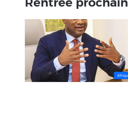
Rentrée prochai
Afriq