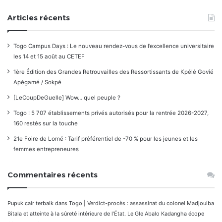
Articles récents
Togo Campus Days : Le nouveau rendez-vous de l’excellence universitaire
les 14 et 15 août au CETEF
1ère Édition des Grandes Retrouvailles des Ressortissants de Kpélé Govié
Apégamé / Sokpé
[LeCoupDeGuelle] Wow… quel peuple ?
Togo : 5 707 établissements privés autorisés pour la rentrée 2026-2027,
160 restés sur la touche
21e Foire de Lomé : Tarif préférentiel de -70 % pour les jeunes et les
femmes entrepreneures
Commentaires récents
Pupuk cair terbaik
dans
Togo | Verdict-procès : assassinat du colonel Madjoulba
Bitala et atteinte à la sûreté intérieure de l’État. Le Gle Abalo Kadangha écope