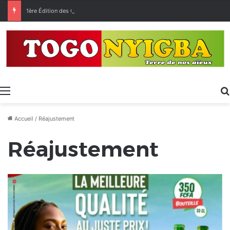
1ère Édition des Grandes Retrouvailles des Ressortissants de Kpélé Govié Apégamé / Sokpé
Menu
Accueil
/
Réajustement
Réajustement