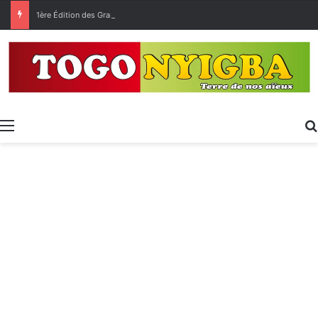
1ère Édition des Grandes Retrouvailles des Ressortissants de Kpélé Govié Apégamé / Sokpé
Menu