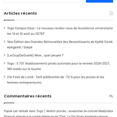
Articles récents
Togo Campus Days : Le nouveau rendez-vous de l’excellence universitaire
les 14 et 15 août au CETEF
1ère Édition des Grandes Retrouvailles des Ressortissants de Kpélé Govié
Apégamé / Sokpé
[LeCoupDeGuelle] Wow… quel peuple ?
Togo : 5 707 établissements privés autorisés pour la rentrée 2026-2027,
160 restés sur la touche
21e Foire de Lomé : Tarif préférentiel de -70 % pour les jeunes et les
femmes entrepreneures
Commentaires récents
Pupuk cair terbaik
dans
Togo | Verdict-procès : assassinat du colonel Madjoulba
Bitala et atteinte à la sûreté intérieure de l’État. Le Gle Abalo Kadangha écope