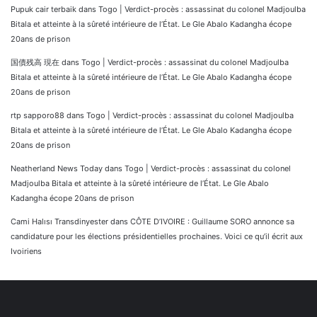
Pupuk cair terbaik
dans
Togo | Verdict-procès : assassinat du colonel Madjoulba
Bitala et atteinte à la sûreté intérieure de l’État. Le Gle Abalo Kadangha écope
20ans de prison
国債残高 現在
dans
Togo | Verdict-procès : assassinat du colonel Madjoulba
Bitala et atteinte à la sûreté intérieure de l’État. Le Gle Abalo Kadangha écope
20ans de prison
rtp sapporo88
dans
Togo | Verdict-procès : assassinat du colonel Madjoulba
Bitala et atteinte à la sûreté intérieure de l’État. Le Gle Abalo Kadangha écope
20ans de prison
Neatherland News Today
dans
Togo | Verdict-procès : assassinat du colonel
Madjoulba Bitala et atteinte à la sûreté intérieure de l’État. Le Gle Abalo
Kadangha écope 20ans de prison
Cami Halısı Transdinyester
dans
CÔTE D’IVOIRE : Guillaume SORO annonce sa
candidature pour les élections présidentielles prochaines. Voici ce qu’il écrit aux
Ivoiriens