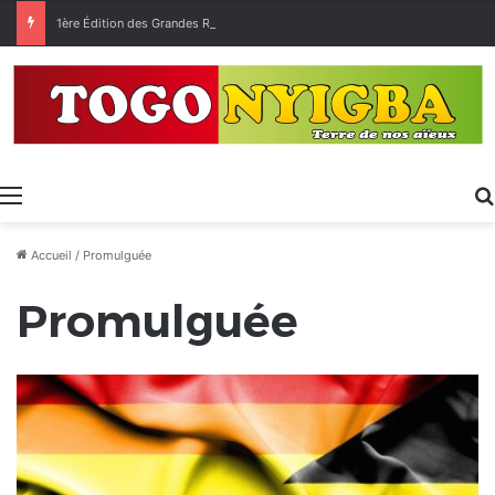
1ère Édition des Grandes Retrouvailles des Ressortissants de Kpélé Govié Apégamé / Sokpé
Menu
Accueil
/
Promulguée
Promulguée