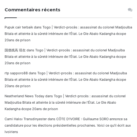
Commentaires récents
Pupuk cair terbaik
dans
Togo | Verdict-procès : assassinat du colonel Madjoulba
Bitala et atteinte à la sûreté intérieure de l’État. Le Gle Abalo Kadangha écope
20ans de prison
国債残高 現在
dans
Togo | Verdict-procès : assassinat du colonel Madjoulba
Bitala et atteinte à la sûreté intérieure de l’État. Le Gle Abalo Kadangha écope
20ans de prison
rtp sapporo88
dans
Togo | Verdict-procès : assassinat du colonel Madjoulba
Bitala et atteinte à la sûreté intérieure de l’État. Le Gle Abalo Kadangha écope
20ans de prison
Neatherland News Today
dans
Togo | Verdict-procès : assassinat du colonel
Madjoulba Bitala et atteinte à la sûreté intérieure de l’État. Le Gle Abalo
Kadangha écope 20ans de prison
Cami Halısı Transdinyester
dans
CÔTE D’IVOIRE : Guillaume SORO annonce sa
candidature pour les élections présidentielles prochaines. Voici ce qu’il écrit aux
Ivoiriens