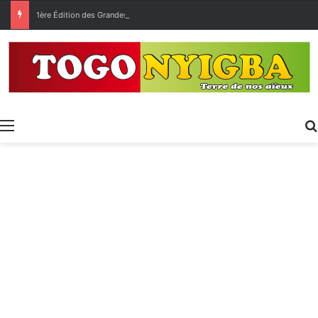
1ère Édition des Grandes Retrouvailles des Ressortissants de Kpélé Govié Apégamé / Sokpé
Menu